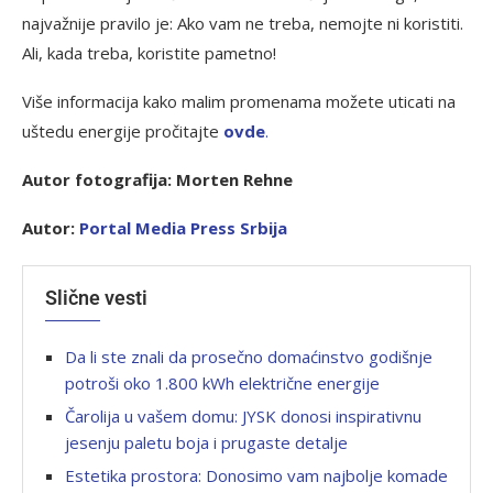
najvažnije pravilo je: Ako vam ne treba, nemojte ni koristiti.
Ali, kada treba, koristite pametno!
Više informacija kako malim promenama možete uticati na
uštedu energije pročitajte
ovde
.
Autor fotografija: Morten Rehne
Autor:
Portal Media Press Srbija
Slične vesti
Da li ste znali da prosečno domaćinstvo godišnje
potroši oko 1.800 kWh električne energije
Čarolija u vašem domu: JYSK donosi inspirativnu
jesenju paletu boja i prugaste detalje
Estetika prostora: Donosimo vam najbolje komade