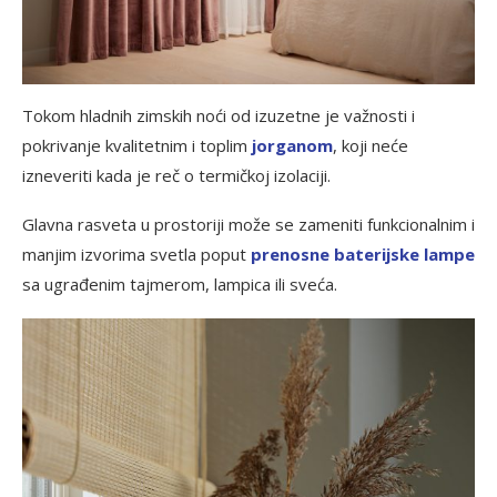
Tokom hladnih zimskih noći od izuzetne je važnosti i
pokrivanje kvalitetnim i toplim
jorganom
, koji neće
izneveriti kada je reč o termičkoj izolaciji.
Glavna rasveta u prostoriji može se zameniti funkcionalnim i
manjim izvorima svetla poput
prenosne baterijske lampe
sa ugrađenim tajmerom, lampica ili sveća.