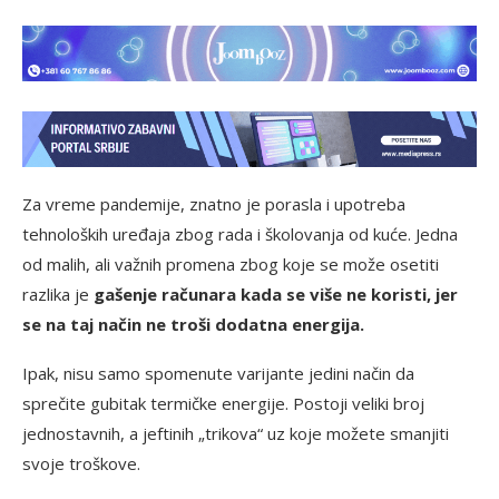
Za vreme pandemije, znatno je porasla i upotreba
tehnoloških uređaja zbog rada i školovanja od kuće. Jedna
od malih, ali važnih promena zbog koje se može osetiti
razlika je
gašenje računara kada se više ne koristi, jer
se na taj način ne troši dodatna energija.
Ipak, nisu samo spomenute varijante jedini način da
sprečite gubitak termičke energije. Postoji veliki broj
jednostavnih, a jeftinih „trikova“ uz koje možete smanjiti
svoje troškove.