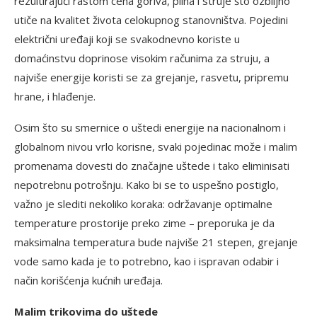
rezultirajući rastom cena goriva, plina i struje što ozbiljno
utiče na kvalitet života celokupnog stanovništva. Pojedini
električni uređaji koji se svakodnevno koriste u
domaćinstvu doprinose visokim računima za struju, a
najviše energije koristi se za grejanje, rasvetu, pripremu
hrane, i hlađenje.
Osim što su smernice o uštedi energije na nacionalnom i
globalnom nivou vrlo korisne, svaki pojedinac može i malim
promenama dovesti do značajne uštede i tako eliminisati
nepotrebnu potrošnju. Kako bi se to uspešno postiglo,
važno je slediti nekoliko koraka: održavanje optimalne
temperature prostorije preko zime – preporuka je da
maksimalna temperatura bude najviše 21 stepen, grejanje
vode samo kada je to potrebno, kao i ispravan odabir i
način korišćenja kućnih uređaja.
Malim trikovima do uštede