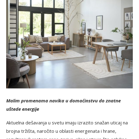
Malim promenama navika u domaćinstvu do znatne
uštede energije
Aktuelna dešavanja u svetu imaju izrazito snažan uticaj na
brojna tržišta, naročito u oblasti energenata i hrane,