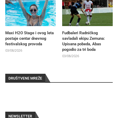
Maxi H2O Stage i ovog leta
Fudbaleri Radničkog
postaje centar dnevnog
savladali ekipu Zemuna:
festivalskog provoda
Upisana pobeda, Abas
pogodio za tri boda
03/08/2026
03/08/2026
DRUŠTVENE MREŽE
NEWSLETTER