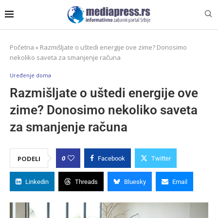
Početna
»
Razmišljate o uštedi energije ove zime? Donosimo
nekoliko saveta za smanjenje računa
Uređenje doma
Razmišljate o uštedi energije ove
zime? Donosimo nekoliko saveta
za smanjenje računa
0
PODELI
Facebook
Twitter
Linkedin
Threads
Bluesky
Email