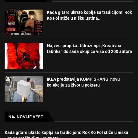
Kada gitare ukrste koplja sa tradicijom: Rok
Ko Fol stiže u nišku „Istina...
Najveći projekat Udruženja „Kreativna
fabrika” do sada okupiće više od 200 autora
IKEA predstavlja KOMPISHÄNG, novu
kolekciju za život u pokretu
NAJNOVIJE VESTI
Kada gitare ukrste koplja sa tradicijom: Rok Ko Fol stiže u nišku