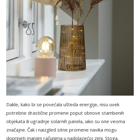
Dakle, kako bi se povećala ušteda energije, nisu uvek
potrebne drastične promene poput obnove stambenih
objekata ili ugradnje solarnih panela, iako su one veoma
značajne. Čak i naizgled sitne promene navika mogu
doprineti manjim računima u nadolazećoj zimi. Stoga,