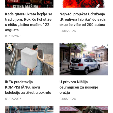
Kada gitare ukrste koplja sa
Najveći projekat Udruženja
tradicijom: Rok Ko Fol stiže
„Kreativna fabrika” do sada
u nišku „Istina mašinu” 22.
okupiće više od 200 autora
avgusta
03/08/2026
03/08/2026
IKEA predstavlja
U pritvoru Nišlija
KOMPISHÄNG, novu
osumnjičen za nošenje
kolekciju za život u pokretu
oružja
03/08/2026
03/08/2026