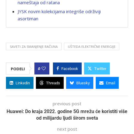
nameštaja od ratana
JYSK novim kolekcijama integriše održiviji
asortiman
SAVETI ZA SMANJENJE RAČUNA
UŠTEDA ELEKTRIČNE ENERGIJE
0
PODELI
Facebook
Twitter
Linkedin
Threads
Bluesky
Email
previous post
Huawei: Do kraja 2022. godine 5G mrežu će koristiti više
od milijardu ljudi širom sveta
next post