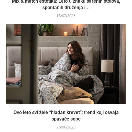
Mix & match estetika: Leto u znaku šarenih stolova,
spontanih druženja i...
18/07/2026
Ovo leto svi žele “hladan krevet”: trend koji osvaja
spavaće sobe
26/06/2026