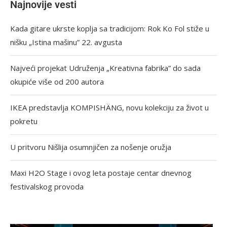
Najnovije vesti
Kada gitare ukrste koplja sa tradicijom: Rok Ko Fol stiže u
nišku „Istina mašinu” 22. avgusta
Najveći projekat Udruženja „Kreativna fabrika” do sada
okupiće više od 200 autora
IKEA predstavlja KOMPISHÄNG, novu kolekciju za život u
pokretu
U pritvoru Nišlija osumnjičen za nošenje oružja
Maxi H2O Stage i ovog leta postaje centar dnevnog
festivalskog provoda