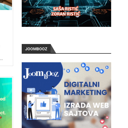
u
JOOMBOOZ
 …