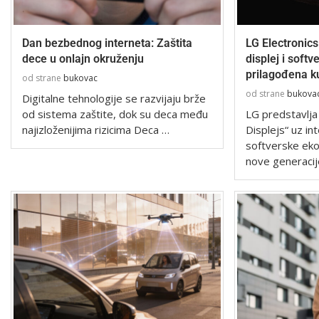
Dan bezbednog interneta: Zaštita
LG Electronics
dece u onlajn okruženju
displej i soft
prilagođena k
od strane
bukovac
od strane
bukova
Digitalne tehnologije se razvijaju brže
od sistema zaštite, dok su deca među
LG predstavlja
najizloženijima rizicima Deca …
Displejs“ uz i
softverske ek
nove generacij