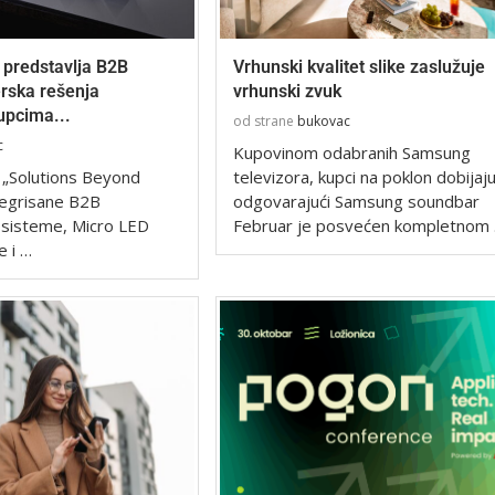
 predstavlja B2B
Vrhunski kvalitet slike zaslužuje
verska rešenja
vrhunski zvuk
upcima...
od strane
bukovac
c
Kupovinom odabranih Samsung
 „Solutions Beyond
televizora, kupci na poklon dobijaj
ntegrisane B2B
odgovarajući Samsung soundbar
osisteme, Micro LED
Februar je posvećen kompletnom
e i …