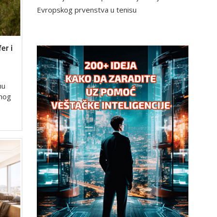
Evropskog prvenstva u tenisu
er i
nu
anog