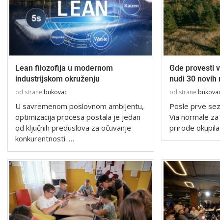
Lean filozofija u modernom
Gde provesti 
industrijskom okruženju
nudi 30 novih r
od strane
bukovac
od strane
bukova
U savremenom poslovnom ambijentu,
Posle prve sezo
optimizacija procesa postala je jedan
Via normale za
od ključnih preduslova za očuvanje
prirode okupila
konkurentnosti. …