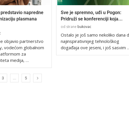
 predstavio napredne
Sve je spremno, uđi u Pogon:
imizaciju plasmana
Pridruži se konferenciji koja...
od strane
bukovac
c
Ostalo je još samo nekoliko dana 
je objavio partnerstvo
najinspirativnijeg tehnološkog
fy, vodećom globalnom
događaja ove jeseni, i još sasvim 
latformom za
liteta medija, …
…
3
5