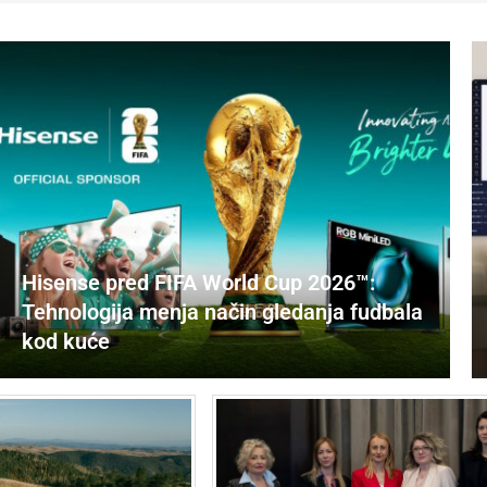
Hisense pred FIFA World Cup 2026™:
Tehnologija menja način gledanja fudbala
kod kuće