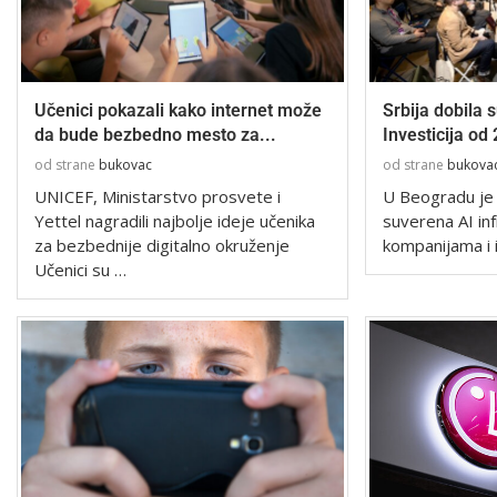
Učenici pokazali kako internet može
Srbija dobila 
da bude bezbedno mesto za...
Investicija od
od strane
bukovac
od strane
bukova
UNICEF, Ministarstvo prosvete i
U Beogradu je
Yettel nagradili najbolje ideje učenika
suverena AI in
za bezbednije digitalno okruženje
kompanijama i in
Učenici su …