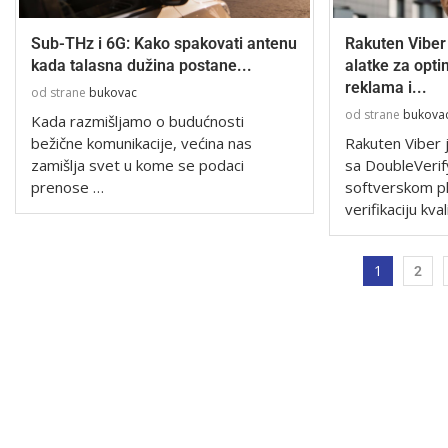
Sub-THz i 6G: Kako spakovati antenu
Rakuten Viber
kada talasna dužina postane...
alatke za opt
reklama i...
od strane
bukovac
od strane
bukova
Kada razmišljamo o budućnosti
bežične komunikacije, većina nas
Rakuten Viber 
zamišlja svet u kome se podaci
sa DoubleVeri
prenose …
softverskom p
verifikaciju kva
1
2