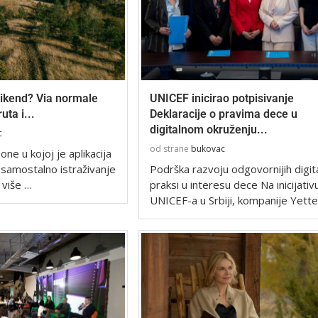
vikend? Via normale
UNICEF inicirao potpisivanje
uta i...
Deklaracije o pravima dece u
digitalnom okruženju...
c
od strane
bukovac
ne u kojoj je aplikacija
 samostalno istraživanje
Podrška razvoju odgovornijih digita
 više …
praksi u interesu dece Na inicijativ
UNICEF-a u Srbiji, kompanije Yette