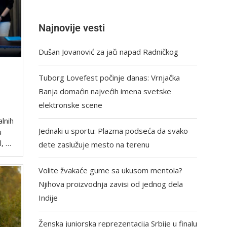
Najnovije vesti
Dušan Jovanović za jači napad Radničkog
Tuborg Lovefest počinje danas: Vrnjačka
Banja domaćin najvećih imena svetske
elektronske scene
lnih
Jednaki u sportu: Plazma podseća da svako
u
l, …
dete zaslužuje mesto na terenu
Volite žvakaće gume sa ukusom mentola?
Njihova proizvodnja zavisi od jednog dela
Indije
Ženska juniorska reprezentacija Srbije u finalu