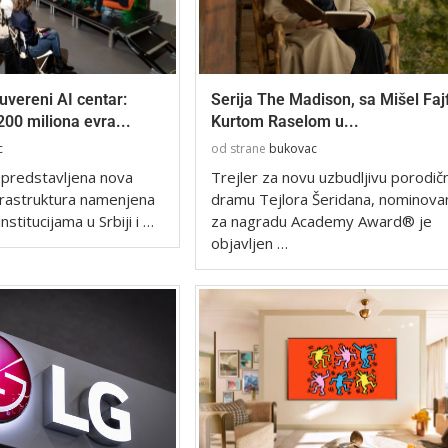
suvereni AI centar:
Serija The Madison, sa Mišel Fajf
 200 miliona evra...
Kurtom Raselom u...
c
od strane
bukovac
 predstavljena nova
Trejler za novu uzbudljivu porodič
frastruktura namenjena
dramu Tejlora Šeridana, nominov
stitucijama u Srbiji i …
za nagradu Academy Award® je
objavljen …