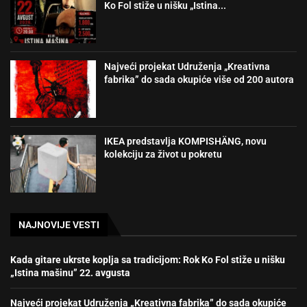
Ko Fol stiže u nišku „Istina...
Najveći projekat Udruženja „Kreativna
fabrika” do sada okupiće više od 200 autora
IKEA predstavlja KOMPISHÄNG, novu
kolekciju za život u pokretu
NAJNOVIJE VESTI
Kada gitare ukrste koplja sa tradicijom: Rok Ko Fol stiže u nišku
„Istina mašinu” 22. avgusta
Najveći projekat Udruženja „Kreativna fabrika” do sada okupiće