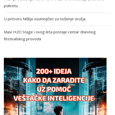
pokretu
U pritvoru Nišlija osumnjičen za nošenje oružja
Maxi H2O Stage i ovog leta postaje centar dnevnog
festivalskog provoda