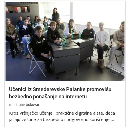
Učenici iz Smederevske Palanke promovišu
bezbedno ponašanje na internetu
od strane
bukovac
Kroz vršnjačko učenje i praktične digitalne alate, deca
jačaju veštine za bezbedno i odgovorno korišćenje …