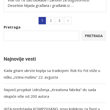
Više od 18 sati blokade i zahtevi za odgovornost
Desetine hiljada građana i građanki iz …
1
2
3
Pretraga
PRETRAGA
Najnovije vesti
Kada gitare ukrste koplja sa tradicijom: Rok Ko Fol stiže u
nišku „Istina mašinu” 22. avgusta
Najveći projekat Udruženja „Kreativna fabrika” do sada
okupiće više od 200 autora
IKEA predstavlja KOMPISHÄNG, novu kolekciju za život u