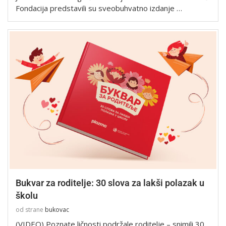
Fondacija predstavili su sveobuhvatno izdanje …
Bukvar za roditelje: 30 slova za lakši polazak u
školu
od strane
bukovac
(VIDEO) Poznate ličnosti podržale roditelje – snimili 30