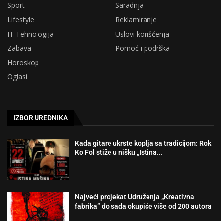
Sport
Saradnja
Lifestyle
Reklamiranje
IT Tehnologija
Uslovi korišćenja
Zabava
Pomoć i podrška
Horoskop
Oglasi
IZBOR UREDNIKA
Kada gitare ukrste koplja sa tradicijom: Rok
Ko Fol stiže u nišku „Istina...
Najveći projekat Udruženja „Kreativna
fabrika” do sada okupiće više od 200 autora