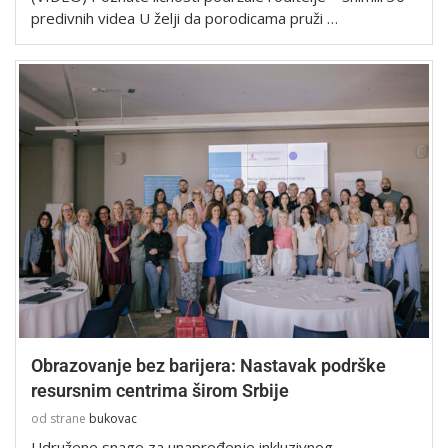
predivnih videa U želji da porodicama pruži …
Obrazovanje bez barijera: Nastavak podrške
resursnim centrima širom Srbije
od strane
bukovac
Udružene snage za unapređenje inkluzivnog