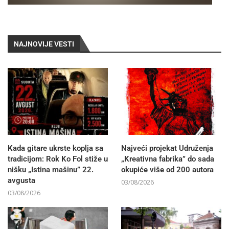
NAJNOVIJE VESTI
Kada gitare ukrste koplja sa
Najveći projekat Udruženja
tradicijom: Rok Ko Fol stiže u
„Kreativna fabrika” do sada
nišku „Istina mašinu” 22.
okupiće više od 200 autora
avgusta
03/08/2026
03/08/2026