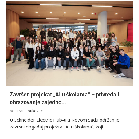
Završen projekat „AI u školama“ – privreda i
obrazovanje zajedno...
od strane
bukovac
U Schneider Electric Hub-u u Novom Sadu održan je
završni događaj projekta „AI u školama“, koji …