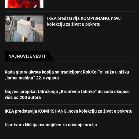
IKEA predstavlja KOMPISHÄNG, novu
kolekciju za život u pokretu
NAJNOVIJE VESTI
Kada gitare ukrste koplja sa tradicijom: Rok Ko Fol stiže u nišku
„Istina mašinu” 22. avgusta
Najveći projekat Udruženja „Kreativna fabrika” do sada okupiće
više od 200 autora
IKEA predstavlja KOMPISHÄNG, novu kolekciju za život u pokretu
U pritvoru Nišlija osumnjičen za nošenje oružja