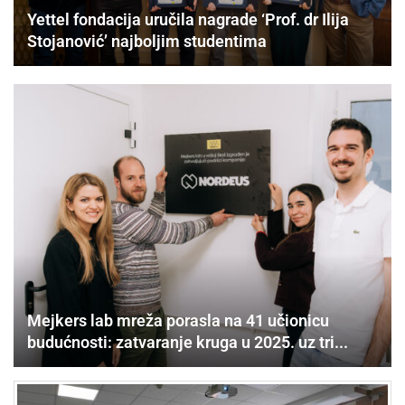
Yettel fondacija uručila nagrade ‘Prof. dr Ilija
Stojanović’ najboljim studentima
Mejkers lab mreža porasla na 41 učionicu
budućnosti: zatvaranje kruga u 2025. uz tri...