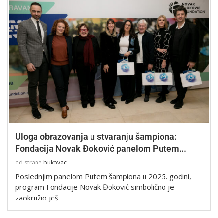
Uloga obrazovanja u stvaranju šampiona:
Fondacija Novak Đoković panelom Putem...
od strane
bukovac
Poslednjim panelom Putem šampiona u 2025. godini,
program Fondacije Novak Đoković simbolično je
zaokružio još …