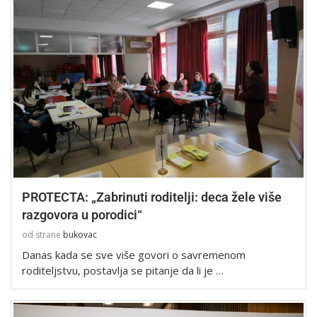
PROTECTA: „Zabrinuti roditelji: deca žele više
razgovora u porodici“
od strane
bukovac
Danas kada se sve više govori o savremenom
roditeljstvu, postavlja se pitanje da li je …