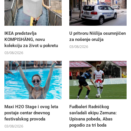
IKEA predstavlja
U pritvoru Nišlija osumnjičen
KOMPISHÄNG, novu
za nošenje oružja
kolekciju za život u pokretu
03/08/2026
03/08/2026
Maxi H2O Stage i ovog leta
Fudbaleri Radničkog
postaje centar dnevnog
savladali ekipu Zemuna:
festivalskog provoda
Upisana pobeda, Abas
pogodio za tri boda
03/08/2026