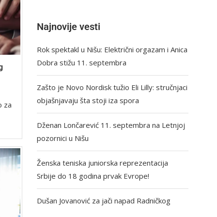
Najnovije vesti
Rok spektakl u Nišu: Električni orgazam i Anica
Dobra stižu 11. septembra
g
Zašto je Novo Nordisk tužio Eli Lilly: stručnjaci
objašnjavaju šta stoji iza spora
o za
Dženan Lončarević 11. septembra na Letnjoj
pozornici u Nišu
Ženska teniska juniorska reprezentacija
Srbije do 18 godina prvak Evrope!
Dušan Jovanović za jači napad Radničkog