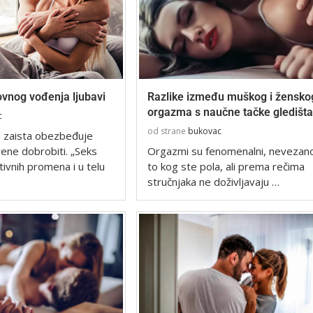
ovnog vođenja ljubavi
Razlike između muškog i žensko
orgazma s naučne tačke gledišta
c
od strane
bukovac
i zaista obezbeđuje
vene dobrobiti. „Seks
Orgazmi su fenomenalni, nevezan
tivnih promena i u telu
to kog ste pola, ali prema rečima
stručnjaka ne doživljavaju …