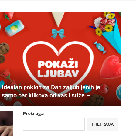
Idealan poklon za Dan zaljubljenih je
samo par klikova od vas i stiže –...
Pretraga
PRETRAGA