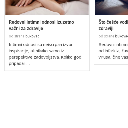
Redovni intimni odnosi izuzetno
Što češće vodit
važni za zdravlje
zdraviji
od strane
bukovac
od strane
bukova
Intimni odnosi su neiscrpan izvor
Redovni intimni
inspiracije, ali nikako samo iz
od infarkta, č
perspektive zadovoljstva. Koliko god
virusa, čine v
pripadali …