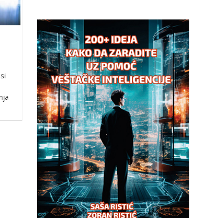
si
nja