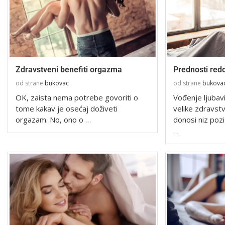
Zdravstveni benefiti orgazma
Prednosti red
od strane
bukovac
od strane
bukova
OK, zaista nema potrebe govoriti o
Vođenje ljubav
tome kakav je osećaj doživeti
velike zdravst
orgazam. No, ono o …
donosi niz pozi
…