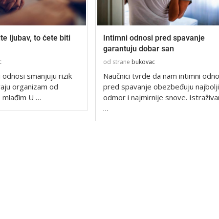
e ljubav, to ćete biti
Intimni odnosi pred spavanje
garantuju dobar san
c
od strane
bukovac
 odnosi smanjuju rizik
Naučnici tvrde da nam intimni odno
uvaju organizam od
pred spavanje obezbeđuju najbolji
as mlađim U …
odmor i najmirnije snove. Istraživa
…