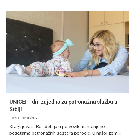
UNICEF i dm zajedno za patronažnu službu u
Srbiji
od strane
bukovac
Kragujevac i Bor dobijaju po vozilo namenjeno
posetama patronažnih sestara porodici U našoj zemlji