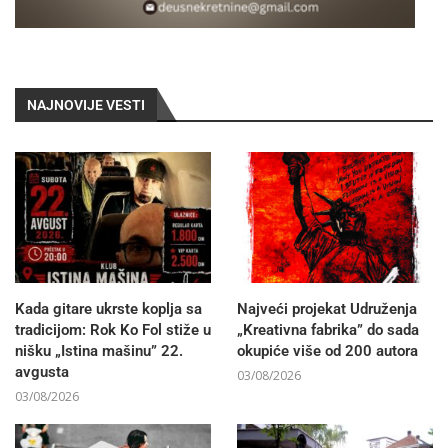
NAJNOVIJE VESTI
Kada gitare ukrste koplja sa
Najveći projekat Udruženja
tradicijom: Rok Ko Fol stiže u
„Kreativna fabrika” do sada
nišku „Istina mašinu” 22.
okupiće više od 200 autora
avgusta
03/08/2026
03/08/2026