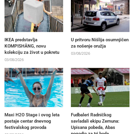
IKEA predstavlja
U pritvoru Nišlija osumnjičen
KOMPISHÄNG, novu
za nošenje oružja
kolekciju za život u pokretu
03/08/2026
03/08/2026
Maxi H2O Stage i ovog leta
Fudbaleri Radničkog
postaje centar dnevnog
savladali ekipu Zemuna:
festivalskog provoda
Upisana pobeda, Abas
pogodio za tri boda