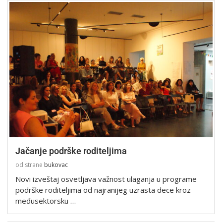
Jačanje podrške roditeljima
od strane
bukovac
Novi izveštaj osvetljava važnost ulaganja u programe
podrške roditeljima od najranijeg uzrasta dece kroz
međusektorsku …