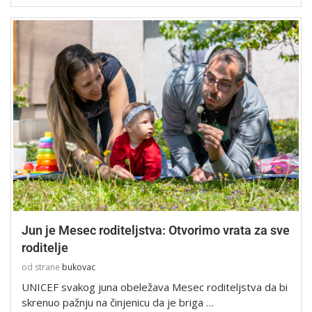
Jun je Mesec roditeljstva: Otvorimo vrata za sve
roditelje
od strane
bukovac
UNICEF svakog juna obeležava Mesec roditeljstva da bi
skrenuo pažnju na činjenicu da je briga …