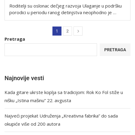
Roditelji su oslonac dečjeg razvoja Ulaganje u podršku
porodici u periodu ranog detinjstva neophodno je …
1
2
Pretraga
PRETRAGA
Najnovije vesti
Kada gitare ukrste koplja sa tradicijom: Rok Ko Fol stiže u
nišku „Istina mašinu” 22. avgusta
Najveći projekat Udruženja „Kreativna fabrika” do sada
okupiće više od 200 autora