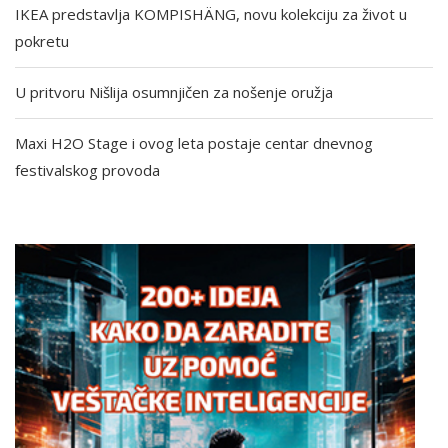
IKEA predstavlja KOMPISHÄNG, novu kolekciju za život u
pokretu
U pritvoru Nišlija osumnjičen za nošenje oružja
Maxi H2O Stage i ovog leta postaje centar dnevnog
festivalskog provoda