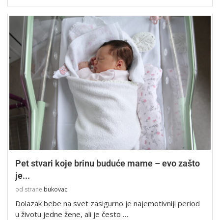
Pet stvari koje brinu buduće mame – evo zašto
je...
od strane
bukovac
Dolazak bebe na svet zasigurno je najemotivniji period
u životu jedne žene, ali je često …