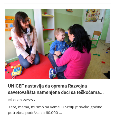
UNICEF nastavlja da oprema Razvojna
savetovališta namenjena deci sa teškoćama...
od strane
bukovac
Tata, mama, mi smo sa vama! U Srbiji je svake godine
potrebna podrška za 60.000 …