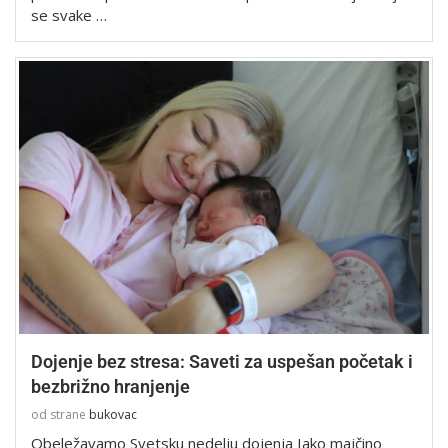
se svake …
Dojenje bez stresa: Saveti za uspešan početak i
bezbrižno hranjenje
od strane
bukovac
Obeležavamo Svetsku nedelju dojenja Iako majčino