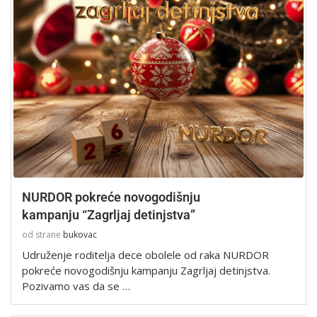
NURDOR pokreće novogodišnju
kampanju “Zagrljaj detinjstva”
od strane
bukovac
Udruženje roditelja dece obolele od raka NURDOR
pokreće novogodišnju kampanju Zagrljaj detinjstva.
Pozivamo vas da se …