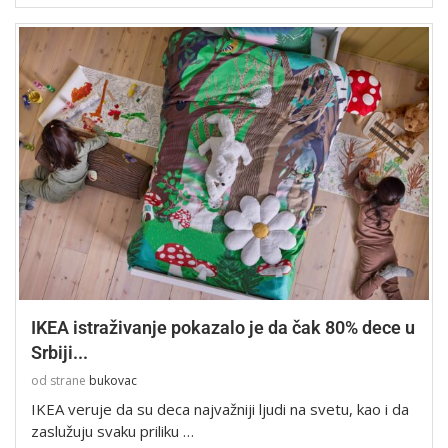
IKEA istraživanje pokazalo je da čak 80% dece u
Srbiji...
od strane
bukovac
IKEA veruje da su deca najvažniji ljudi na svetu, kao i da
zaslužuju svaku priliku …