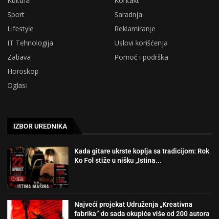
Kultura
Kontakt
Sport
Saradnja
Lifestyle
Reklamiranje
IT Tehnologija
Uslovi korišćenja
Zabava
Pomoć i podrška
Horoskop
Oglasi
IZBOR UREDNIKA
Kada gitare ukrste koplja sa tradicijom: Rok
Ko Fol stiže u nišku „Istina...
Najveći projekat Udruženja „Kreativna
fabrika” do sada okupiće više od 200 autora