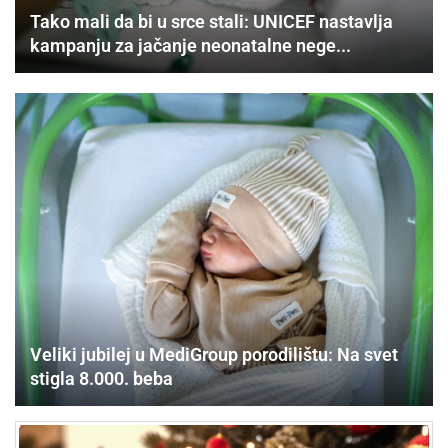
Tako mali da bi u srce stali: UNICEF nastavlja
kampanju za jačanje neonatalne nege...
Veliki jubilej u MediGroup porodilištu: Na svet
stigla 8.000. beba