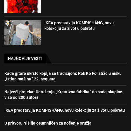
IKEA predstavlja KOMPISHÄNG, novu
kolekciju za život u pokretu
NAJNOVIJE VESTI
Kada gitare ukrste koplja sa tradicijom: Rok Ko Fol stiže u nišku
„Istina mašinu” 22. avgusta
Najveći projekat Udruženja „Kreativna fabrika” do sada okupiće
više od 200 autora
IKEA predstavlja KOMPISHÄNG, novu kolekciju za život u pokretu
U pritvoru Nišlija osumnjičen za nošenje oružja