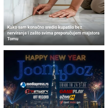
Kako sam konačno sredio kupatilo bez
nerviranja i zašto svima preporučujem majstora
Tomu