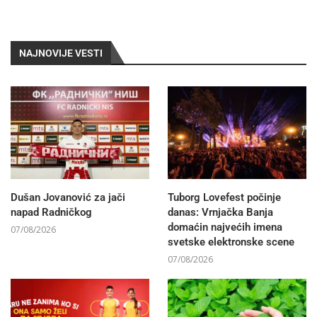
NAJNOVIJE VESTI
Dušan Jovanović za jači
Tuborg Lovefest počinje
napad Radničkog
danas: Vrnjačka Banja
domaćin najvećih imena
07/08/2026
svetske elektronske scene
07/08/2026