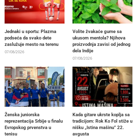
Jednaki u sportu: Plazma
Volite žvakaće gume sa
podseća da svako dete
ukusom mentola? Njihova
zaslužuje mesto na terenu
proizvodnja zavisi od jednog
dela Indije
07/08/2026
07/08/2026
Ženska juniorska
Kada gitare ukrste koplja sa
reprezentacija Srbije u finalu
tradicijom: Rok Ko Fol stiže u
Evropskog prvenstva u
nišku „Istina mašinu” 22.
tenisu
avgusta