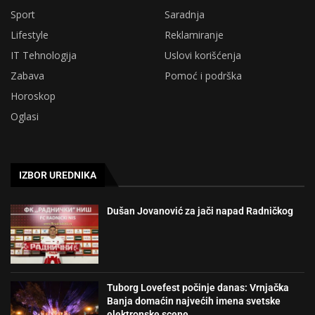
Sport
Saradnja
Lifestyle
Reklamiranje
IT Tehnologija
Uslovi korišćenja
Zabava
Pomoć i podrška
Horoskop
Oglasi
IZBOR UREDNIKA
Dušan Jovanović za jači napad Radničkog
Tuborg Lovefest počinje danas: Vrnjačka
Banja domaćin najvećih imena svetske
elektronske scene