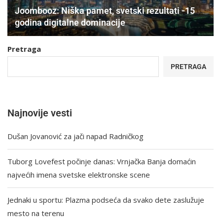
Joombooz: Niška pamet, svetski rezultati -15
godina digitalne dominacije
Pretraga
PRETRAGA
Najnovije vesti
Dušan Jovanović za jači napad Radničkog
Tuborg Lovefest počinje danas: Vrnjačka Banja domaćin
najvećih imena svetske elektronske scene
Jednaki u sportu: Plazma podseća da svako dete zaslužuje
mesto na terenu