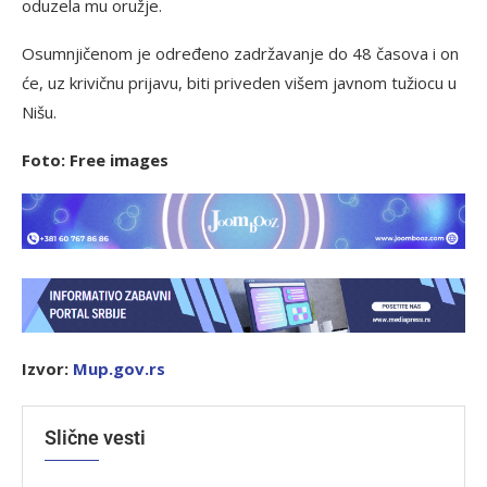
oduzela mu oružje.
Osumnjičenom je određeno zadržavanje do 48 časova i on
će, uz krivičnu prijavu, biti priveden višem javnom tužiocu u
Nišu.
Foto: Free images
Izvor:
Mup.gov.rs
Slične vesti