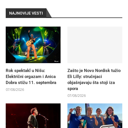
NAJNOVIJE VESTI
Rok spektakl u Nišu:
Zašto je Novo Nordisk tužio
Električni orgazam i Anica
Eli Lilly: stručnjaci
Dobra stižu 11. septembra
objašnjavaju šta stoji iza
spora
07/08/2026
07/08/2026