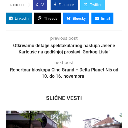
0
PODELI
Facebook
Twitter
Linkedin
Threads
Bluesky
Email
previous post
Otkrivamo detalje spektakularnog nastupa Jelene
Karleuše na godišnjoj proslavi ‘Gorkog Lista’
next post
Repertoar bioskopa Cine Grand – Delta Planet Niš od
10. do 16. novembra
SLIČNE VESTI