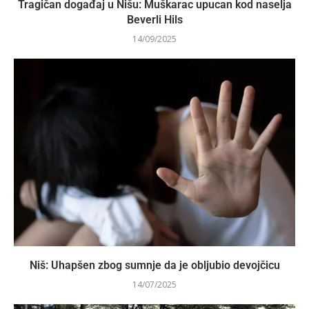
Tragičan događaj u Nišu: Muškarac upucan kod naselja
Beverli Hils
14/09/2025
Niš: Uhapšen zbog sumnje da je oblјubio devojčicu
14/07/2025