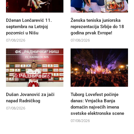
Dženan Lončarević 11.
Ženska teniska juniorska
septembra na Letnjoj
reprezentacija Srbije do 18
pozornici u Nišu
godina prvak Evrope!
07/08/2026
07/08/2026
Dušan Jovanović za jači
Tuborg Lovefest počinje
napad Radničkog
danas: Vrnjačka Banja
domaćin najvećih imena
07/08/2026
svetske elektronske scene
07/08/2026