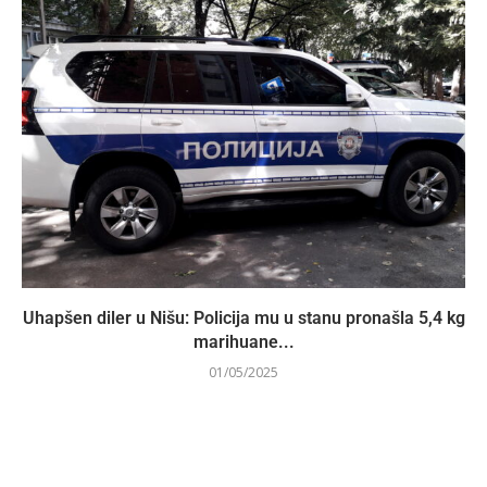
Uhapšen diler u Nišu: Policija mu u stanu pronašla 5,4 kg
marihuane...
01/05/2025