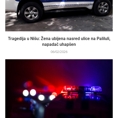
Tragedija u Nišu: Žena ubijena nasred ulice na Paliluli,
napadač uhapšen
06/02/2026