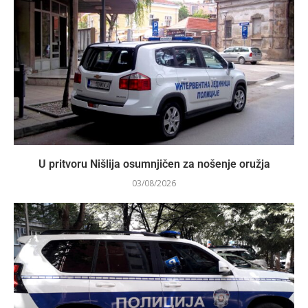
U pritvoru Nišlija osumnjičen za nošenje oružja
03/08/2026