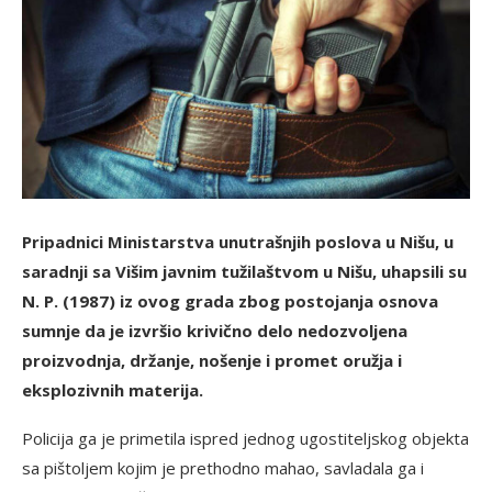
Pripadnici Ministarstva unutrašnjih poslova u Nišu, u
saradnji sa Višim javnim tužilaštvom u Nišu, uhapsili su
N. P. (1987) iz ovog grada zbog postojanja osnova
sumnje da je izvršio krivično delo nedozvolјena
proizvodnja, držanje, nošenje i promet oružja i
eksplozivnih materija.
Policija ga je primetila ispred jednog ugostitelјskog objekta
sa pištolјem kojim je prethodno mahao, savladala ga i