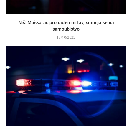
Niš: Muškarac pronađen mrtav, sumnja se na
samoubistvo
17/10/2025