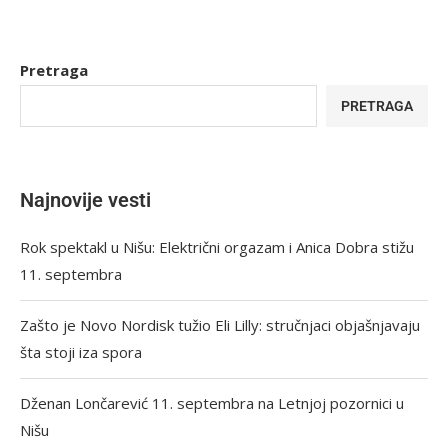
Pretraga
PRETRAGA
Najnovije vesti
Rok spektakl u Nišu: Električni orgazam i Anica Dobra stižu
11. septembra
Zašto je Novo Nordisk tužio Eli Lilly: stručnjaci objašnjavaju
šta stoji iza spora
Dženan Lončarević 11. septembra na Letnjoj pozornici u
Nišu