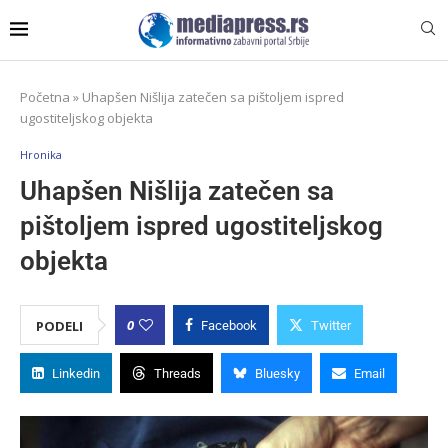
Početna
»
Uhapšen Nišlija zatečen sa pištolјem ispred
ugostitelјskog objekta
Hronika
Uhapšen Nišlija zatečen sa
pištolјem ispred ugostitelјskog
objekta
0
PODELI
Facebook
Twitter
Linkedin
Threads
Bluesky
Email