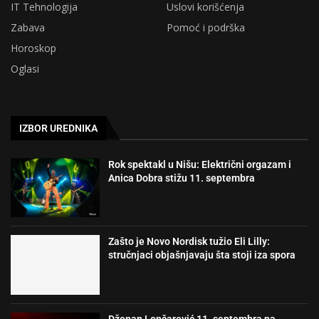
IT Tehnologija
Uslovi korišćenja
Zabava
Pomoć i podrška
Horoskop
Oglasi
IZBOR UREDNIKA
Rok spektakl u Nišu: Električni orgazam i
Anica Dobra stižu 11. septembra
Zašto je Novo Nordisk tužio Eli Lilly:
stručnjaci objašnjavaju šta stoji iza spora
Dženan Lončarević 11. septembra na