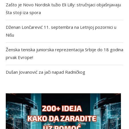
Zašto je Novo Nordisk tužio Eli Lilly: stručnjaci objašnjavaju
šta stoji iza spora
Dženan Lončarević 11. septembra na Letnjoj pozornici u
Nišu
Ženska teniska juniorska reprezentacija Srbije do 18 godina
prvak Evrope!
Dušan Jovanović za jači napad Radničkog