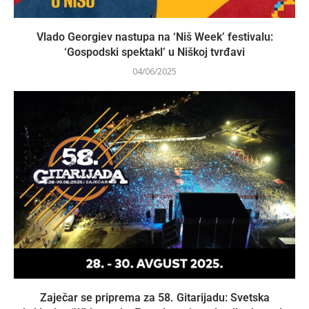
Vlado Georgiev nastupa na ‘Niš Week’ festivalu:
‘Gospodski spektakl’ u Niškoj tvrđavi
04/06/2025
Zaječar se priprema za 58. Gitarijadu: Svetska