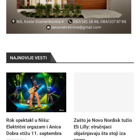
NAJNOVIJE VESTI
Rok spektakl u Nišu:
Zašto je Novo Nordisk tužio
Električni orgazam i Anica
Eli Lilly: stručnjaci
Dobra stižu 11. septembra
objašnjavaju šta stoji iza