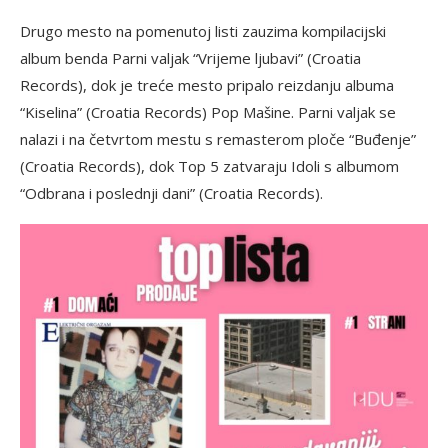
Drugo mesto na pomenutoj listi zauzima kompilacijski
album benda Parni valjak “Vrijeme ljubavi” (Croatia
Records), dok je treće mesto pripalo reizdanju albuma
“Kiselina” (Croatia Records) Pop Mašine. Parni valjak se
nalazi i na četvrtom mestu s remasterom ploče “Buđenje”
(Croatia Records), dok Top 5 zatvaraju Idoli s albumom
“Odbrana i poslednji dani” (Croatia Records).