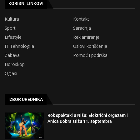
KORISNI LINKOVI
Kultura
Kontakt
Sport
Saradnja
Lifestyle
Reklamiranje
IT Tehnologija
Uslovi korišćenja
Zabava
Pomoć i podrška
Horoskop
Oglasi
IZBOR UREDNIKA
Rok spektakl u Nišu: Električni orgazam i
Anica Dobra stižu 11. septembra