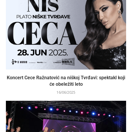
Koncert Cece Ražnatović na niškoj Tvrđavi: spektakl koji
će obeležiti leto
16/06/2025