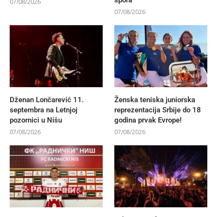
spora
07/08/2026
07/08/2026
Dženan Lončarević 11.
Ženska teniska juniorska
septembra na Letnjoj
reprezentacija Srbije do 18
pozornici u Nišu
godina prvak Evrope!
07/08/2026
07/08/2026