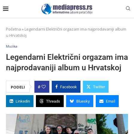
Početna
»
Legendarni Električni orgazam ima najprodavaniji album
u Hrvatskoj
Muzika
Legendarni Električni orgazam ima
najprodavaniji album u Hrvatskoj
0
PODELI
Facebook
Twitter
Linkedin
Threads
Bluesky
Email