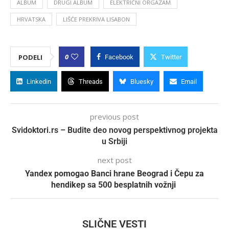
ALBUM
DRUGI ALBUM
ELEKTRIČNI ORGAZAM
HRVATSKA
LIŠĆE PREKRIVA LISABON
0
PODELI
Facebook
Twitter
Linkedin
Threads
Bluesky
Email
previous post
Svidoktori.rs – Budite deo novog perspektivnog projekta
u Srbiji
next post
Yandex pomogao Banci hrane Beograd i Čepu za
hendikep sa 500 besplatnih vožnji
SLIČNE VESTI