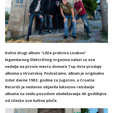
Kultni drugi album “Lišće prekriva Lisabon”
legendarnog Električnog orgazma nalazi se ove
nedelje na prvom mestu domaće Top-liste prodaje
albuma u Hrvatskoj. Podsećamo, album je originalno
izdat davne 1982. godine za Jugoton, a Croatia
Records je nedavno objavila luksuzno reizdanje
albuma na vinilu povodom obeležavanja 40-godišnjice
od izlaska ove kultne ploče.