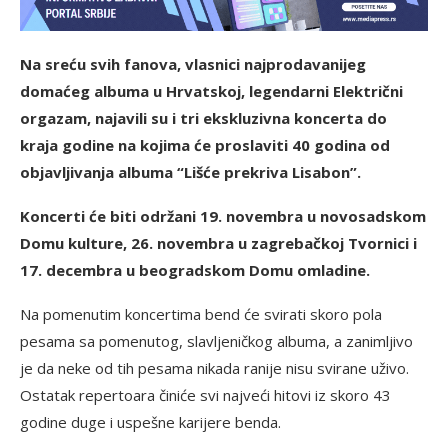
Na sreću svih fanova, vlasnici najprodavanijeg
domaćeg albuma u Hrvatskoj, legendarni Električni
orgazam, najavili su i tri ekskluzivna koncerta do
kraja godine na kojima će proslaviti 40 godina od
objavljivanja albuma “Lišće prekriva Lisabon”.
Koncerti će biti održani 19. novembra u novosadskom
Domu kulture, 26. novembra u zagrebačkoj Tvornici i
17. decembra u beogradskom Domu omladine.
Na pomenutim koncertima bend će svirati skoro pola
pesama sa pomenutog, slavljeničkog albuma, a zanimljivo
je da neke od tih pesama nikada ranije nisu svirane uživo.
Ostatak repertoara činiće svi najveći hitovi iz skoro 43
godine duge i uspešne karijere benda.