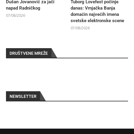
Dušan Jovanović za jači
Tuborg Lovefest počinje
napad Radničkog
danas: Vrnjačka Banja
domaćin najvećih imena
07/08/2026
svetske elektronske scene
07/08/2026
DRUŠTVENE MREŽE
NEWSLETTER