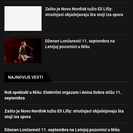
Zašto je Novo Nordisk tužio Eli Lilly:
stručnjaci objašnjavaju šta stoji iza spora
Dženan Lončarević 11. septembra na
Letnjoj pozornici u Nišu
NAJNOVIJE VESTI
Rok spektakl u Nišu: Električni orgazam i Anica Dobra stižu 11.
septembra
Zašto je Novo Nordisk tužio Eli Lilly: stručnjaci objašnjavaju šta
stoji iza spora
Dženan Lončarević 11. septembra na Letnjoj pozornici u Nišu