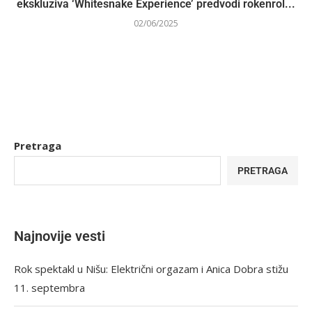
ekskluziva ‘Whitesnake Experience’ predvodi rokenrol...
02/06/2025
Pretraga
PRETRAGA
Najnovije vesti
Rok spektakl u Nišu: Električni orgazam i Anica Dobra stižu
11. septembra