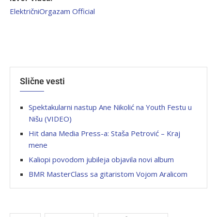
ElektričniOrgazam Official
Slične vesti
Spektakularni nastup Ane Nikolić na Youth Festu u
Nišu (VIDEO)
Hit dana Media Press-a: Staša Petrović – Kraj
mene
Kaliopi povodom jubileja objavila novi album
BMR MasterClass sa gitaristom Vojom Aralicom