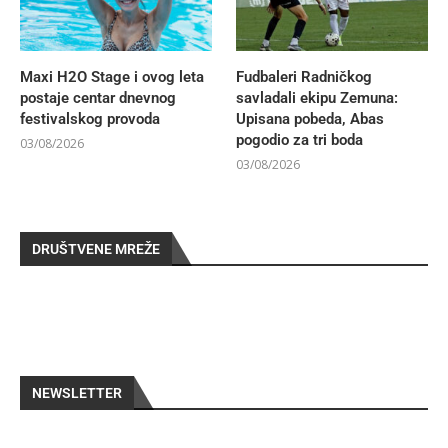
Maxi H2O Stage i ovog leta
Fudbaleri Radničkog
postaje centar dnevnog
savladali ekipu Zemuna:
festivalskog provoda
Upisana pobeda, Abas
pogodio za tri boda
03/08/2026
03/08/2026
DRUŠTVENE MREŽE
NEWSLETTER