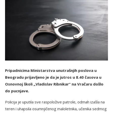
Pripadnicima Ministarstva unutrašnjih poslova u
Beogradu prijavlјeno je da je jutros u 8.40 časova u
Osnovnoj školi „Vladislav Ribnikar“ na Vračaru došlo
do pucnjave.
Policija je uputila sve raspoložive patrole, odmah izašla na
teren i uhapsila osumnjičenog maloletnika, učenika sedmog