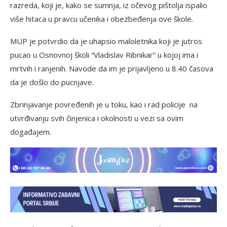
razreda, koji je, kako se sumnja, iz očevog pištolјa ispalio
više hitaca u pravcu učenika i obezbeđenja ove škole.
MUP je potvrdio da je uhapsio maloletnika koji je jutros
pucao u Osnovnoj školi “Vladislav Ribnikar” u kojoj ima i
mrtvih i ranjenih. Navode da im je prijavljeno u 8.40 časova
da je došlo do pucnjave.
Zbrinjavanje povređenih je u toku, kao i rad policije na
utvrđivanju svih činjenica i okolnosti u vezi sa ovim
događajem.