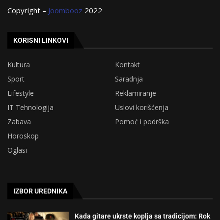
Copyright –
Joombooz
2022
KORISNI LINKOVI
Kultura
Kontakt
Sport
Saradnja
Lifestyle
Reklamiranje
IT Tehnologija
Uslovi korišćenja
Zabava
Pomoć i podrška
Horoskop
Oglasi
IZBOR UREDNIKA
Kada gitare ukrste koplja sa tradicijom: Rok