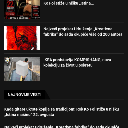
Ko Fol stiže u nišku „Istina...
Najveći projekat Udruženja „Kreativna
fabrika” do sada okupiće više od 200 autora
IKEA predstavlja KOMPISHÄNG, novu
kolekciju za život u pokretu
NAJNOVIJE VESTI
Kada gitare ukrste koplja sa tradicijom: Rok Ko Fol stiže u nišku
„Istina mašinu” 22. avgusta
Najveći projekat Udruženja „Kreativna fabrika” do sada okupiće