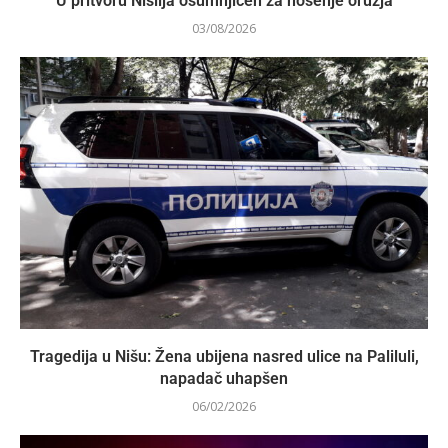
U pritvoru Nišlija osumnjičen za nošenje oružja
03/08/2026
Tragedija u Nišu: Žena ubijena nasred ulice na Paliluli,
napadač uhapšen
06/02/2026