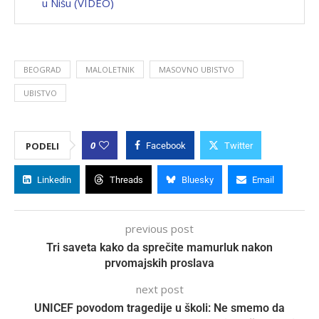
u Nišu (VIDEO)
BEOGRAD
MALOLETNIK
MASOVNO UBISTVO
UBISTVO
0
PODELI
Facebook
Twitter
Linkedin
Threads
Bluesky
Email
previous post
Tri saveta kako da sprečite mamurluk nakon
prvomajskih proslava
next post
UNICEF povodom tragedije u školi: Ne smemo da