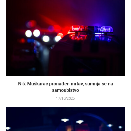
Niš: Muškarac pronađen mrtav, sumnja se na
samoubistvo
17/10/2025