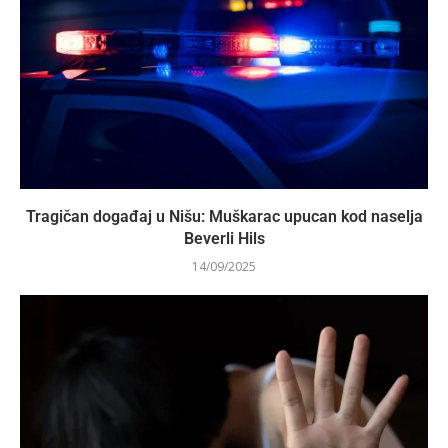
Tragičan događaj u Nišu: Muškarac upucan kod naselja
Beverli Hils
14/09/2025