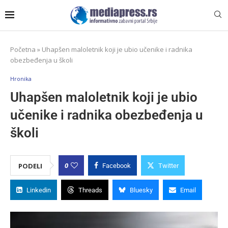
Početna
»
Uhapšen maloletnik koji je ubio učenike i radnika
obezbeđenja u školi
Hronika
Uhapšen maloletnik koji je ubio
učenike i radnika obezbeđenja u
školi
0
PODELI
Facebook
Twitter
Linkedin
Threads
Bluesky
Email