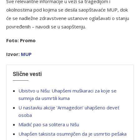
Sve relevantne informacije u vezi sa tragedijom i
okolnostima pod kojima se desila saopštavaće MUP, dok
će se nadležne zdravstvene ustanove oglašavati o stanju
povređenih – navodi se u saopštenju.
Foto: Promo
Izvor:
MUP
Slične vesti
Ubistvo u Nišu: Uhapšeni muškaraci za koje se
sumnja da usmrtili kuma
U nastavku akcije ‘Armagedon’ uhapšeno devet
osoba
Mladić pao sa solitera u Nišu
Uhapšen taksista osumnjičen da je usmrtio pešaka