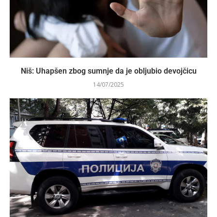
Niš: Uhapšen zbog sumnje da je oblјubio devojčicu
14/07/2025