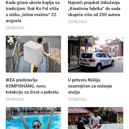
Kada gitare ukrste koplja sa
Najveći projekat Udruženja
tradicijom: Rok Ko Fol stiže
„Kreativna fabrika” do sada
u nišku „Istina mašinu” 22.
okupiće više od 200 autora
avgusta
03/08/2026
03/08/2026
IKEA predstavlja
U pritvoru Nišlija
KOMPISHÄNG, novu
osumnjičen za nošenje
kolekciju za život u pokretu
oružja
03/08/2026
03/08/2026