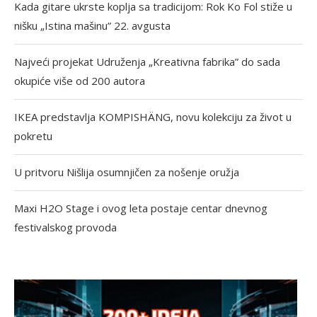
Kada gitare ukrste koplja sa tradicijom: Rok Ko Fol stiže u
nišku „Istina mašinu” 22. avgusta
Najveći projekat Udruženja „Kreativna fabrika” do sada
okupiće više od 200 autora
IKEA predstavlja KOMPISHÄNG, novu kolekciju za život u
pokretu
U pritvoru Nišlija osumnjičen za nošenje oružja
Maxi H2O Stage i ovog leta postaje centar dnevnog
festivalskog provoda