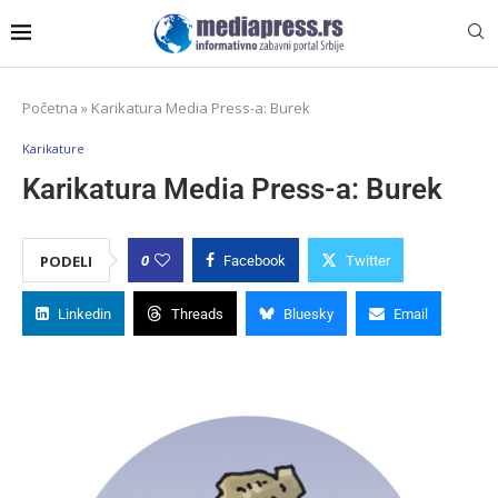
Početna
»
Karikatura Media Press-a: Burek
Karikature
Karikatura Media Press-a: Burek
0
PODELI
Facebook
Twitter
Linkedin
Threads
Bluesky
Email