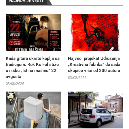
NAJNOVIJE VESTI
Kada gitare ukrste koplja sa
Najveći projekat Udruženja
tradicijom: Rok Ko Fol stiže
„Kreativna fabrika” do sada
u nišku „Istina mašinu” 22.
okupiće više od 200 autora
avgusta
03/08/2026
03/08/2026