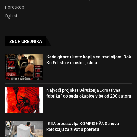
Horoskop
Oglasi
IZBOR UREDNIKA
Kada gitare ukrste koplja sa tradicijom: Rok
Ko Fol stiže u nišku „Istina...
Najveći projekat Udruženja „Kreativna
fabrika” do sada okupiće više od 200 autora
IKEA predstavlja KOMPISHÄNG, novu
kolekciju za život u pokretu