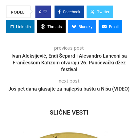
0
PODELI
Facebook
Twitter
Linkedin
Threads
Bluesky
Email
previous post
Ivan Aleksijević, Endi Šepard i Alesandro Lanconi sa
Frančeskom Kafizom otvaraju 26. Pančevački džez
festival
next post
Još pet dana glasajte za najlepšu baštu u Nišu (VIDEO)
SLIČNE VESTI