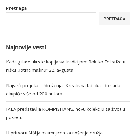
Pretraga
PRETRAGA
Najnovije vesti
Kada gitare ukrste koplja sa tradicijom: Rok Ko Fol stiže u
nišku „Istina mašinu” 22. avgusta
Najveći projekat Udruženja „Kreativna fabrika” do sada
okupiće više od 200 autora
IKEA predstavlja KOMPISHÄNG, novu kolekciju za život u
pokretu
U pritvoru Nišlija osumnjičen za nošenje oružja