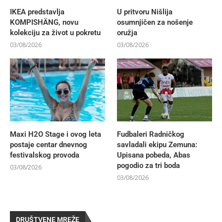
IKEA predstavlja
U pritvoru Nišlija
KOMPISHÄNG, novu
osumnjičen za nošenje
kolekciju za život u pokretu
oružja
03/08/2026
03/08/2026
Maxi H2O Stage i ovog leta
Fudbaleri Radničkog
postaje centar dnevnog
savladali ekipu Zemuna:
festivalskog provoda
Upisana pobeda, Abas
pogodio za tri boda
03/08/2026
03/08/2026
DRUŠTVENE MREŽE