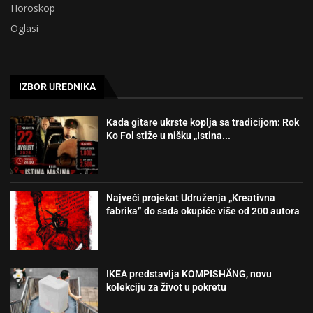
Horoskop
Oglasi
IZBOR UREDNIKA
Kada gitare ukrste koplja sa tradicijom: Rok
Ko Fol stiže u nišku „Istina...
Najveći projekat Udruženja „Kreativna
fabrika” do sada okupiće više od 200 autora
IKEA predstavlja KOMPISHÄNG, novu
kolekciju za život u pokretu