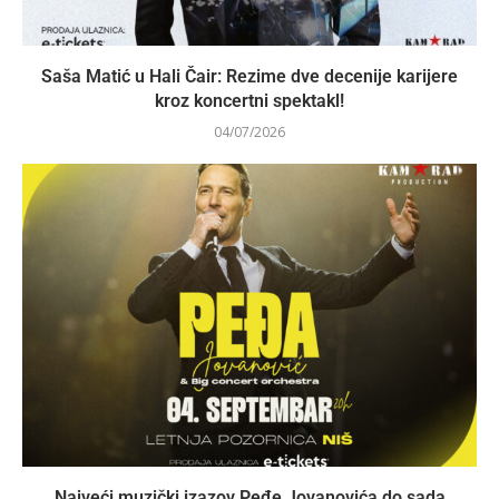
Saša Matić u Hali Čair: Rezime dve decenije karijere
kroz koncertni spektakl!
04/07/2026
Najveći muzički izazov Peđe Jovanovića do sada