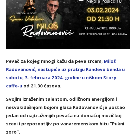
Pevač za kojeg mnogi kažu da peva srcem,
Miloš
Radovanović, nastupiće uz pratnju Randevu benda u
subotu, 3. februara 2024. godine u niškom Story
caffe-u
od 21.30 časova.
Svojim izraženim talentom, odličnom energijom i
nesvakidašnjom bojom glasa Radovanović je postao
jedan od najtraženijih pevača na domaćoj muzičkoj
sceni i prepoznatljiv po vanvremenskom hitu “Pukni
zoro”.