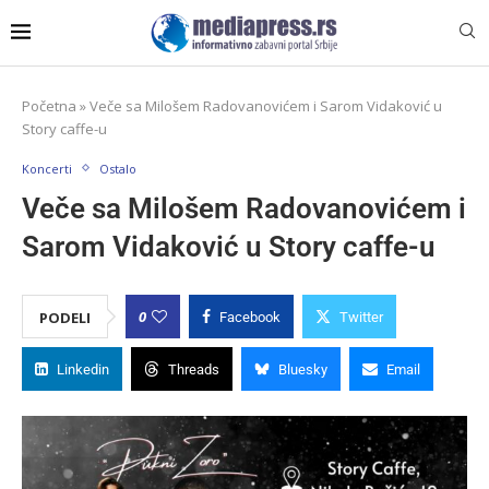
Početna
»
Veče sa Milošem Radovanovićem i Sarom Vidaković u
Story caffe-u
Koncerti
Ostalo
Veče sa Milošem Radovanovićem i
Sarom Vidaković u Story caffe-u
0
PODELI
Facebook
Twitter
Linkedin
Threads
Bluesky
Email