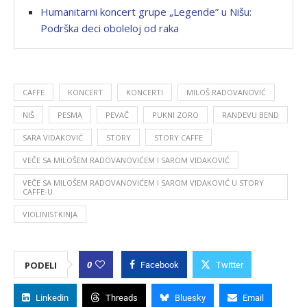
Humanitarni koncert grupe „Legende” u Nišu:
Podrška deci oboleloj od raka
CAFFE
KONCERT
KONCERTI
MILOŠ RADOVANOVIĆ
NIŠ
PESMA
PEVAČ
PUKNI ZORO
RANDEVU BEND
SARA VIDAKOVIĆ
STORY
STORY CAFFE
VEČE SA MILOŠEM RADOVANOVIĆEM I SAROM VIDAKOVIĆ
VEČE SA MILOŠEM RADOVANOVIĆEM I SAROM VIDAKOVIĆ U STORY
CAFFE-U
VIOLINISTKINJA
0
PODELI
Facebook
Twitter
Linkedin
Threads
Bluesky
Email