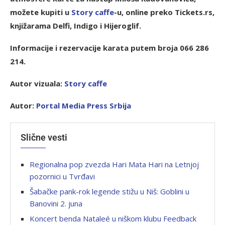
možete kupiti u
Story caffe
-u, online preko Tickets.rs,
knjižarama Delfi, Indigo i Hijeroglif.
Informacije i rezervacije karata putem broja 066 286
214.
Autor vizuala:
S
tory caffe
Autor:
P
ortal Media Press Srbija
Slične vesti
Regionalna pop zvezda Hari Mata Hari na Letnjoj
pozornici u Tvrđavi
Šabačke pank-rok legende stižu u Niš: Goblini u
Banovini 2. juna
Koncert benda Nataleé u niškom klubu Feedback