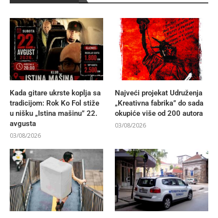
Kada gitare ukrste koplja sa
Najveći projekat Udruženja
tradicijom: Rok Ko Fol stiže
„Kreativna fabrika” do sada
u nišku „Istina mašinu” 22.
okupiće više od 200 autora
avgusta
03/08/2026
03/08/2026