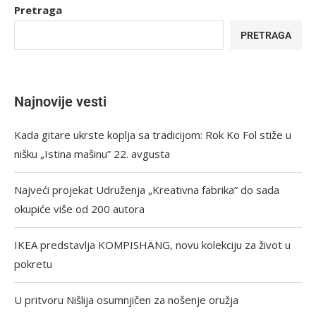
Pretraga
PRETRAGA
Najnovije vesti
Kada gitare ukrste koplja sa tradicijom: Rok Ko Fol stiže u
nišku „Istina mašinu” 22. avgusta
Najveći projekat Udruženja „Kreativna fabrika” do sada
okupiće više od 200 autora
IKEA predstavlja KOMPISHÄNG, novu kolekciju za život u
pokretu
U pritvoru Nišlija osumnjičen za nošenje oružja