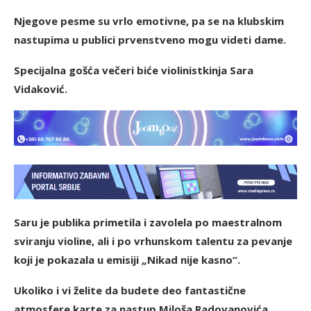
Njegove pesme su vrlo emotivne, pa se na klubskim
nastupima u publici prvenstveno mogu videti dame.
Specijalna gošća večeri biće violinistkinja Sara
Vidaković.
Saru je publika primetila i zavolela po maestralnom
sviranju violine, ali i po vrhunskom talentu za pevanje
koji je pokazala u emisiji „Nikad nije kasno“.
Ukoliko i vi želite da budete deo fantastične
atmosfere karte za nastup Miloša Radovanovića,