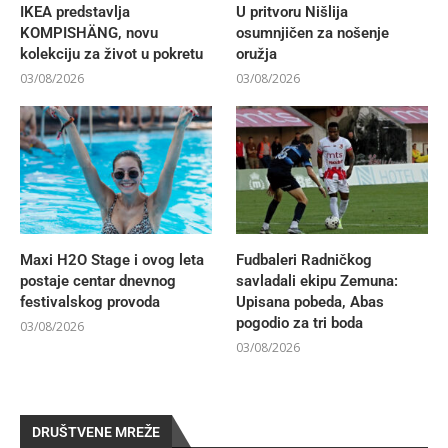
IKEA predstavlja
U pritvoru Nišlija
KOMPISHÄNG, novu
osumnjičen za nošenje
kolekciju za život u pokretu
oružja
03/08/2026
03/08/2026
Maxi H2O Stage i ovog leta
Fudbaleri Radničkog
postaje centar dnevnog
savladali ekipu Zemuna:
festivalskog provoda
Upisana pobeda, Abas
pogodio za tri boda
03/08/2026
03/08/2026
DRUŠTVENE MREŽE