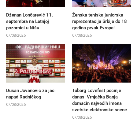
Dženan Lončarević 11.
Ženska teniska juniorska
septembra na Letnjoj
reprezentacija Srbije do 18
pozornici u Nišu
godina prvak Evrope!
07/08/2026
07/08/2026
Dušan Jovanović za jači
Tuborg Lovefest počinje
napad Radničkog
danas: Vrnjačka Banja
domaćin najvećih imena
07/08/2026
svetske elektronske scene
07/08/2026