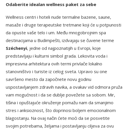
Odaberite idealan wellness paket za sebe
Wellness centri i hoteli nude termalne bazene, saune,
masaže i druge terapeutske tretmane koji će u potpunosti
da opuste vaše telo i um. Među mnogobrojnim spa
destinacijama u Budimpešti, izdvajaju se čuvene terme
Széchenyi
, jedne od najpoznatijih u Evropi, koje
predstavljaju i kulturni simbol grada. Lekovita voda i
impresivna arhitektura ovih termi privlače lokalno
stanovništvo i turiste iz celog sveta. Upravo su one
savršeno mesto da započnete novu godinu
uspostavljanjem zdravih navika, a ovakav vid odmora pruža
vam mogućnost i da se dublje povežete sa sobom. Mir,
tišina i opuštajuće okruženje pomažu nam da smanjimo
stres i anksioznost, što doprinosi boljem emocionalnom
blagostanju. Na ovaj način ćete moći da se posvetite
svojim potrebama, željama i postavljanju ciljeva za ovu