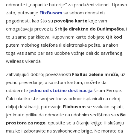
odmorite i „napunite baterije“ za produženi vikend. Upravo
zato, putovanje
F
lixBusom
sa sobom donosi niz
pogodnosti, kao što su
povoljne karte
koje vam
omogućavaju prevoz iz
Srbije direktno
do Budimpešte
, i
to u samo par klikova. Kupovinom karte dobijate
QR kod
putem mobilnog telefona ili elektronske pošte, a nakon
toga vas samo par sati udobne vožnje deli do savršenog,
wellness vikenda.
Zahvaljujući dobroj povezanosti
FlixBus
zelene mreže
, uz
jedno presedanje, a sa istom kartom, možete da
odaberete
jednu od stotine destinacija
širom Evrope.
Čak i ukoliko ste svoj wellness odmor isplanirali na nekoj
daljoj destinaciji, putovanje
Flixbusom
se svakako isplati,
jer imate priliku da odmorite na udobnim sedištima sa
više
prostora za noge
, opustite se u čitanju knjige ili slušanju
muzike i zaboravite na svakodnevne brige. Ne morate da