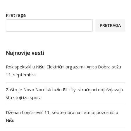
Pretraga
PRETRAGA
Najnovije vesti
Rok spektakl u Nišu: Električni orgazam i Anica Dobra stižu
11. septembra
Zašto je Novo Nordisk tužio Eli Lilly: stručnjaci objašnjavaju
šta stoji iza spora
Dženan Lončarević 11. septembra na Letnjoj pozornici u
Nišu