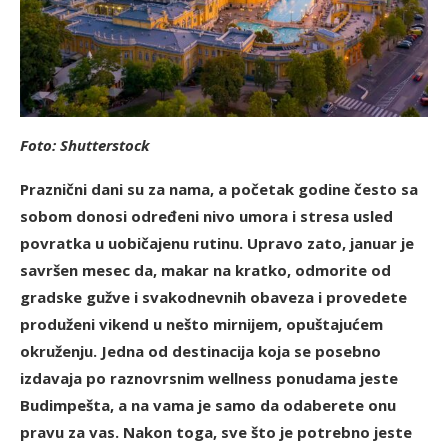
Foto: Shutterstock
Praznični dani su za nama, a početak godine često sa
sobom donosi određeni nivo umora i stresa usled
povratka u uobičajenu rutinu. Upravo zato, januar je
savršen mesec da, makar na kratko, odmorite od
gradske gužve i svakodnevnih obaveza i provedete
produženi vikend u nešto mirnijem, opuštajućem
okruženju. Jedna od destinacija koja se posebno
izdavaja po raznovrsnim wellness ponudama jeste
Budimpešta, a na vama je samo da odaberete onu
pravu za vas. Nakon toga, sve što je potrebno jeste