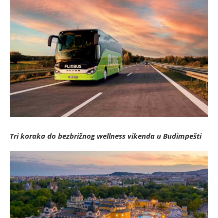
Tri koraka do bezbrižnog wellness vikenda u Budimpešti