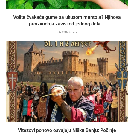
Volite žvakaće gume sa ukusom mentola? Njihova
proizvodnja zavisi od jednog dela...
07/08/2026
Vitezovi ponovo osvajaju Nišku Banju: Počinje