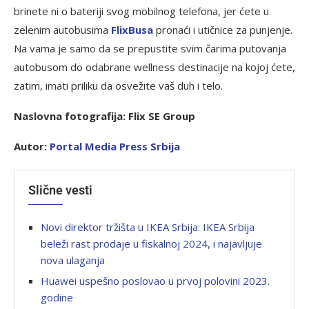
brinete ni o bateriji svog mobilnog telefona, jer ćete u
zelenim autobusima
FlixBusa
pronaći i utičnice za punjenje.
Na vama je samo da se prepustite svim čarima putovanja
autobusom do odabrane wellness destinacije na kojoj ćete,
zatim, imati priliku da osvežite vaš duh i telo.
Naslovna fotografija: Flix SE Group
Autor:
P
ortal Media Press Srbija
Slične vesti
Novi direktor tržišta u IKEA Srbija: IKEA Srbija
beleži rast prodaje u fiskalnoj 2024, i najavljuje
nova ulaganja
Huawei uspešno poslovao u prvoj polovini 2023.
godine