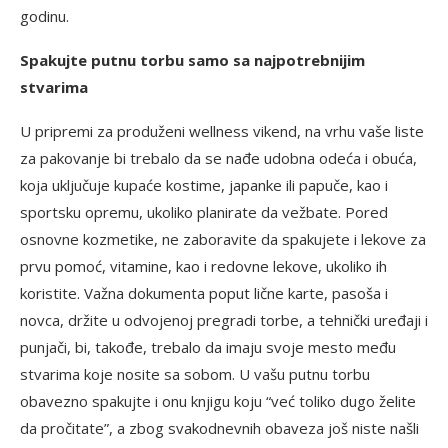
godinu.
Spakujte putnu torbu samo sa najpotrebnijim
stvarima
U pripremi za produženi wellness vikend, na vrhu vaše liste
za pakovanje bi trebalo da se nađe udobna odeća i obuća,
koja uključuje kupaće kostime, japanke ili papuče, kao i
sportsku opremu, ukoliko planirate da vežbate. Pored
osnovne kozmetike, ne zaboravite da spakujete i lekove za
prvu pomoć, vitamine, kao i redovne lekove, ukoliko ih
koristite. Važna dokumenta poput lične karte, pasoša i
novca, držite u odvojenoj pregradi torbe, a tehnički uređaji i
punjači, bi, takođe, trebalo da imaju svoje mesto među
stvarima koje nosite sa sobom. U vašu putnu torbu
obavezno spakujte i onu knjigu koju “već toliko dugo želite
da pročitate”, a zbog svakodnevnih obaveza još niste našli