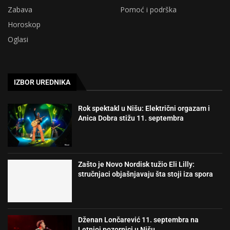
Zabava
Pomoć i podrška
Horoskop
Oglasi
IZBOR UREDNIKA
Rok spektakl u Nišu: Električni orgazam i
Anica Dobra stižu 11. septembra
Zašto je Novo Nordisk tužio Eli Lilly:
stručnjaci objašnjavaju šta stoji iza spora
Dženan Lončarević 11. septembra na
Letnjoj pozornici u Nišu