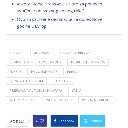
Anketa Media Press-a: Da li ste za ponovno
uvođenje obaveznog vojnog roka?
Ovo su savršene destinacije za doček Nove
godine u Evropi
AUTOBUS
AUTOBUSI
AUTOBUSKI PREVOZ
BUDIMPEŠTA
FLIX SE GROUP
FLIXBU ZELENA MREŽA
FLIXBUS
POVOLJNE KARTE
PREVOZ
PREVOZ AUTOBUSOM
PUTOVANJE
REZERVACIJA AUTOBUSKIH KARATA
SRBIJA
WELLNESS CENTRI
WELLNESS PAKET
WELLNESS VIKEND
0
PODELI
Facebook
Twitter