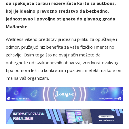
da spakujete torbu i rezervišete kartu za autbous,
koji je idealno prevozno sredstvo da bezbedno,
jednostavno i povoljno stignete do glavnog grada
Mađarske.
Wellness vikend predstavlja idealnu priliku za opuštanje i
odmor, pružajući niz benefita za vaše fizičko i mentalno
zdravlje. Osim toga što na ovaj način možete da
pobegnete od svakodnevnih obaveza, vrednost ovakvog
tipa odmora leži i u konkretnim pozitivnim efektima koje on
ima na vaš organizam.