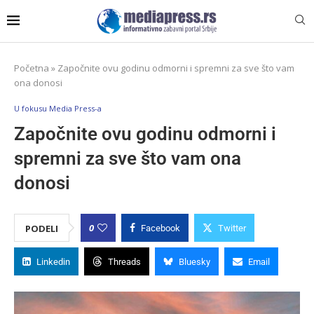
Početna
»
Započnite ovu godinu odmorni i spremni za sve što vam
ona donosi
U fokusu Media Press-a
Započnite ovu godinu odmorni i
spremni za sve što vam ona
donosi
0
PODELI
Facebook
Twitter
Linkedin
Threads
Bluesky
Email