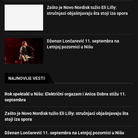
Zašto je Novo Nordisk tužio Eli Lilly:
stručnjaci objašnjavaju šta stoji iza spora
Dženan Lončarević 11. septembra na
Letnjoj pozornici u Nišu
NAJNOVIJE VESTI
Rok spektakl u Nišu: Električni orgazam i Anica Dobra stižu 11.
septembra
Zašto je Novo Nordisk tužio Eli Lilly: stručnjaci objašnjavaju šta
stoji iza spora
Dženan Lončarević 11. septembra na Letnjoj pozornici u Nišu