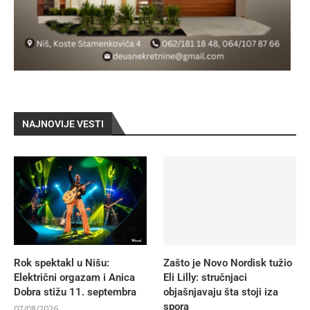
NAJNOVIJE VESTI
Rok spektakl u Nišu:
Zašto je Novo Nordisk tužio
Električni orgazam i Anica
Eli Lilly: stručnjaci
Dobra stižu 11. septembra
objašnjavaju šta stoji iza
spora
07/08/2026