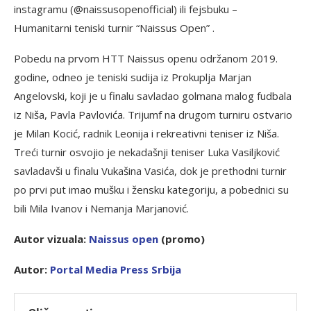
instagramu (@naissusopenofficial) ili fejsbuku –
Humanitarni teniski turnir “Naissus Open” .
Pobedu na prvom HTT Naissus openu održanom 2019.
godine, odneo je teniski sudija iz Prokuplja Marjan
Angelovski, koji je u finalu savladao golmana malog fudbala
iz Niša, Pavla Pavlovića. Trijumf na drugom turniru ostvario
je Milan Kocić, radnik Leonija i rekreativni teniser iz Niša.
Treći turnir osvojio je nekadašnji teniser Luka Vasiljković
savladavši u finalu Vukašina Vasića, dok je prethodni turnir
po prvi put imao mušku i žensku kategoriju, a pobednici su
bili Mila Ivanov i Nemanja Marjanović.
Autor vizuala:
N
aissus open
(promo)
Autor:
Po
rtal Media Press Srbija