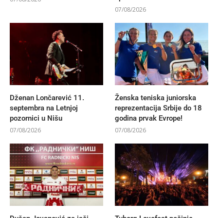
07/08/2026
Dženan Lončarević 11.
Ženska teniska juniorska
septembra na Letnjoj
reprezentacija Srbije do 18
pozornici u Nišu
godina prvak Evrope!
07/08/2026
07/08/2026