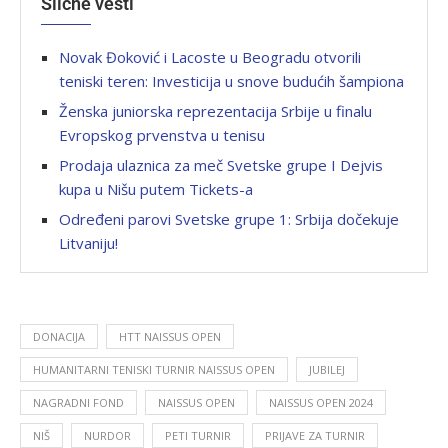
Slične vesti
Novak Đoković i Lacoste u Beogradu otvorili
teniski teren: Investicija u snove budućih šampiona
Ženska juniorska reprezentacija Srbije u finalu
Evropskog prvenstva u tenisu
Prodaja ulaznica za meč Svetske grupe I Dejvis
kupa u Nišu putem Tickets-a
Određeni parovi Svetske grupe 1: Srbija dočekuje
Litvaniju!
DONACIJA
HTT NAISSUS OPEN
HUMANITARNI TENISKI TURNIR NAISSUS OPEN
JUBILEJ
NAGRADNI FOND
NAISSUS OPEN
NAISSUS OPEN 2024
NIŠ
NURDOR
PETI TURNIR
PRIJAVE ZA TURNIR