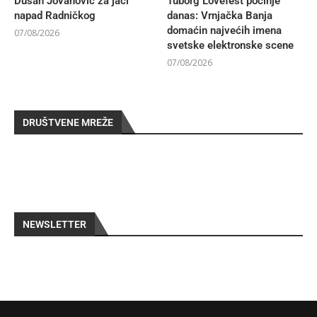
Dušan Jovanović za jači
Tuborg Lovefest počinje
napad Radničkog
danas: Vrnjačka Banja
domaćin najvećih imena
07/08/2026
svetske elektronske scene
07/08/2026
DRUŠTVENE MREŽE
NEWSLETTER