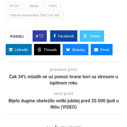
SPORT
SRBIJA
TENIS
TENISKA AKADEMIJA ŽIVKOVIĆ NIŠ
0
PODELI
Facebook
Twitter
Linkedin
Threads
Bluesky
Email
previous post
Čak 34% mladih se uz pomoć hrane bori sa stresom u
ispitnom roku
next post
Bijelo dugme obeležilo veliki jubilej pred 20.000 ljudi u
Nišu (VIDEO)