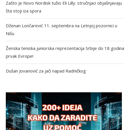
Zašto je Novo Nordisk tužio Eli Lilly: stručnjaci objašnjavaju
šta stoji iza spora
Dženan Lončarević 11. septembra na Letnjoj pozornici u
Nišu
Ženska teniska juniorska reprezentacija Srbije do 18 godina
prvak Evrope!
Dušan Jovanović za jači napad Radničkog