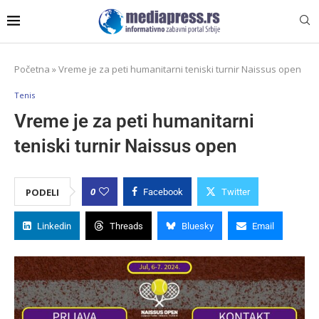
Početna
»
Vreme je za peti humanitarni teniski turnir Naissus open
Tenis
Vreme je za peti humanitarni
teniski turnir Naissus open
0
PODELI
Facebook
Twitter
Linkedin
Threads
Bluesky
Email