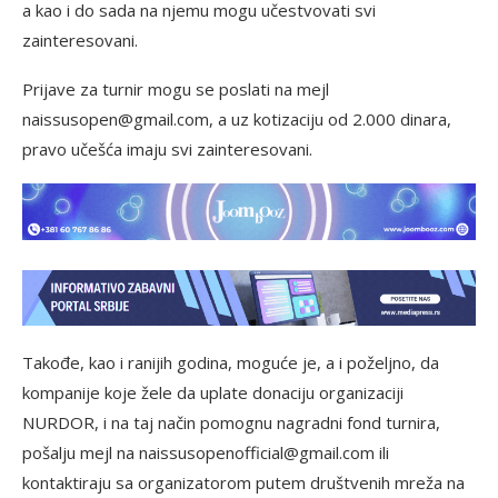
a kao i do sada na njemu mogu učestvovati svi
zainteresovani.
Prijave za turnir mogu se poslati na mejl
naissusopen@gmail.com, a uz kotizaciju od 2.000 dinara,
pravo učešća imaju svi zainteresovani.
Takođe, kao i ranijih godina, moguće je, a i poželjno, da
kompanije koje žele da uplate donaciju organizaciji
NURDOR, i na taj način pomognu nagradni fond turnira,
pošalju mejl na naissusopenofficial@gmail.com ili
kontaktiraju sa organizatorom putem društvenih mreža na