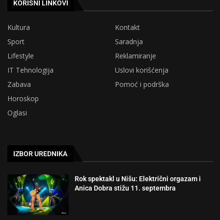
KORISNI LINKOVI
Kultura
Kontakt
Sport
Saradnja
Lifestyle
Reklamiranje
IT Tehnologija
Uslovi korišćenja
Zabava
Pomoć i podrška
Horoskop
Oglasi
IZBOR UREDNIKA
Rok spektakl u Nišu: Električni orgazam i
Anica Dobra stižu 11. septembra