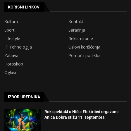
KORISNI LINKOVI
Kultura
Kontakt
Sport
Saradnja
Lifestyle
Reklamiranje
IT Tehnologija
Uslovi korišćenja
Zabava
Pomoć i podrška
Horoskop
Oglasi
IZBOR UREDNIKA
Rok spektakl u Nišu: Električni orgazam i
Anica Dobra stižu 11. septembra