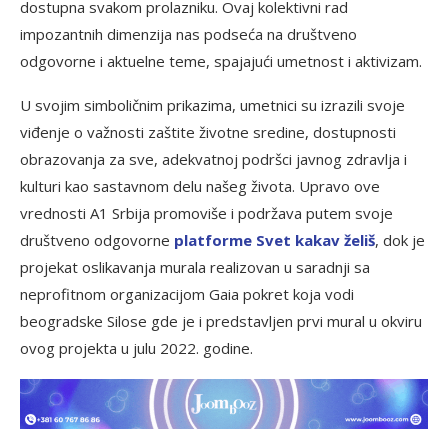
dostupna svakom prolazniku. Ovaj kolektivni rad
impozantnih dimenzija nas podseća na društveno
odgovorne i aktuelne teme, spajajući umetnost i aktivizam.
U svojim simboličnim prikazima, umetnici su izrazili svoje
viđenje o važnosti zaštite životne sredine, dostupnosti
obrazovanja za sve, adekvatnoj podršci javnog zdravlja i
kulturi kao sastavnom delu našeg života. Upravo ove
vrednosti A1 Srbija promoviše i podržava putem svoje
društveno odgovorne
pl
atforme Svet kakav želiš
, dok je
projekat oslikavanja murala realizovan u saradnji sa
neprofitnom organizacijom Gaia pokret koja vodi
beogradske Silose gde je i predstavljen prvi mural u okviru
ovog projekta u julu 2022. godine.