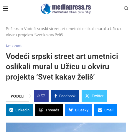
Početna
»
Vodeći srpski street art umetnici oslikali mural u Užicu u
okviru projekta ‘Svet kakav želiš’
Umetnost
Vodeći srpski street art umetnici
oslikali mural u Užicu u okviru
projekta ‘Svet kakav želiš’
0
PODELI
Facebook
Twitter
Linkedin
Threads
Bluesky
Email