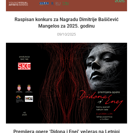
Raspisan konkurs za Nagradu Dimitrije Bašičević
Mangelos za 2025. godinu
09/10/2025
Premijera opere ‘Didona i Enej’ večeras na Letnjoj