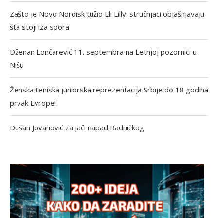
Zašto je Novo Nordisk tužio Eli Lilly: stručnjaci objašnjavaju
šta stoji iza spora
Dženan Lončarević 11. septembra na Letnjoj pozornici u
Nišu
Ženska teniska juniorska reprezentacija Srbije do 18 godina
prvak Evrope!
Dušan Jovanović za jači napad Radničkog