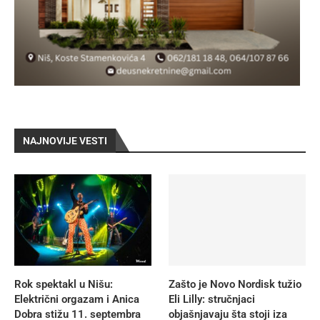
NAJNOVIJE VESTI
Rok spektakl u Nišu:
Zašto je Novo Nordisk tužio
Električni orgazam i Anica
Eli Lilly: stručnjaci
Dobra stižu 11. septembra
objašnjavaju šta stoji iza