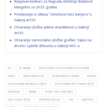
Raspisan konkurs za Nagradu Dimitrije Bašičević
Mangelos za 2025. godinu
Predavanje iz ciklusa “Umetnost bez barijera” u
Galeriji Art55
Otvaranje izložbe Jelene Aranđelović u Galeriji
Art55
Otvaranje samostalne izložbe grafike ‘Zapisi na
drvetu’ Ljubiše Brkovića u Galeriji NKC-a
A1
A1 SRBIJA
DRUŠTVENO ODGOVORNA PLATFORMA
ENDO
JANA DANILOVIĆ
KOMPANIJA A1 SRBIJA
MURAL
OSLIKAVANJE MURALA U UŽICU
PLATFORMA SVET KAKAV ŽELIŠ
PROJEKAT
SRBIJA
STREET ART UMETNICI
SVET KAKAV ŽELIŠ
TEHNIČKA ŠKOLA
TKV
UMETNICI