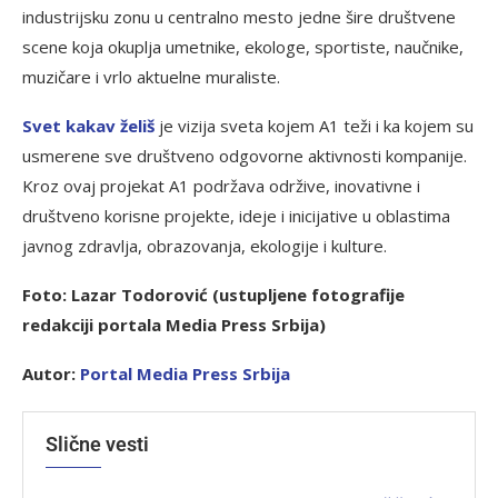
industrijsku zonu u centralno mesto jedne šire društvene
scene koja okuplja umetnike, ekologe, sportiste, naučnike,
muzičare i vrlo aktuelne muraliste.
Svet
kakav želiš
je vizija sveta kojem A1 teži i ka kojem su
usmerene sve društveno odgovorne aktivnosti kompanije.
Kroz ovaj projekat A1 podržava održive, inovativne i
društveno korisne projekte, ideje i inicijative u oblastima
javnog zdravlja, obrazovanja, ekologije i kulture.
Foto: Lazar Todorović
(ustupljene fotografije
redakciji portala Media Press Srbija)
Autor:
Portal Media Press Srbija
Slične vesti