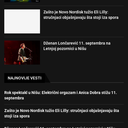
Zašto je Novo Nordisk tužio Eli Lilly:
stručnjaci objašnjavaju šta stoji iza spora
Dženan Lončarević 11. septembra na
Letnjoj pozornici u Nišu
NAJNOVIJE VESTI
Rok spektakl u Nišu: Električni orgazam i Anica Dobra stižu 11.
septembra
Zašto je Novo Nordisk tužio Eli Lilly: stručnjaci objašnjavaju šta
stoji iza spora