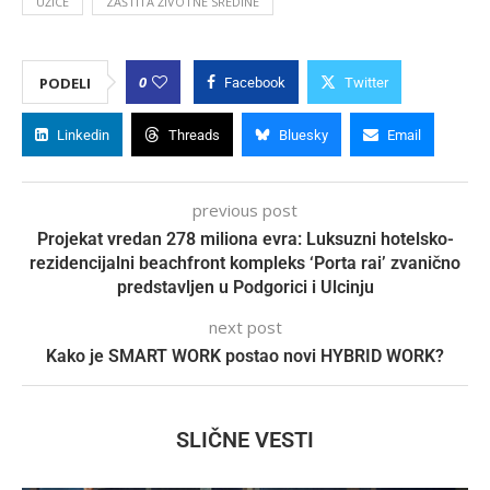
UŽICE
ZAŠTITA ŽIVOTNE SREDINE
0
PODELI
Facebook
Twitter
Linkedin
Threads
Bluesky
Email
previous post
Projekat vredan 278 miliona evra: Luksuzni hotelsko-
rezidencijalni beachfront kompleks ‘Porta rai’ zvanično
predstavljen u Podgorici i Ulcinju
next post
Kako je SMART WORK postao novi HYBRID WORK?
SLIČNE VESTI