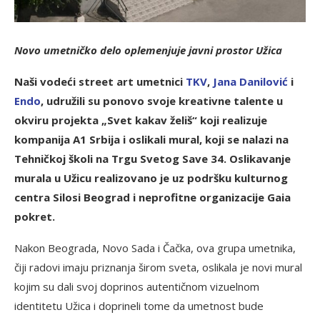
Novo umetničko delo oplemenjuje javni prostor Užica
Naši vodeći street art umetnici
TK
V
,
J
ana Danilović
i
Endo
, udružili su ponovo svoje kreativne talente u
okviru projekta „Svet kakav želiš“ koji realizuje
kompanija A1 Srbija i oslikali mural, koji se nalazi na
Tehničkoj školi na Trgu Svetog Save 34. Oslikavanje
murala u Užicu realizovano je uz podršku kulturnog
centra Silosi Beograd i neprofitne organizacije Gaia
pokret.
Nakon Beograda, Novo Sada i Čačka, ova grupa umetnika,
čiji radovi imaju priznanja širom sveta, oslikala je novi mural
kojim su dali svoj doprinos autentičnom vizuelnom
identitetu Užica i doprineli tome da umetnost bude