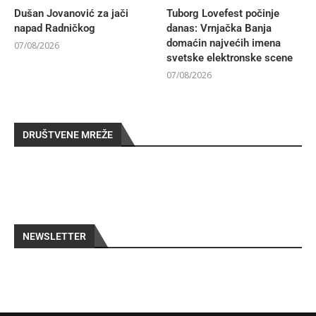
Dušan Jovanović za jači
Tuborg Lovefest počinje
napad Radničkog
danas: Vrnjačka Banja
domaćin najvećih imena
07/08/2026
svetske elektronske scene
07/08/2026
DRUŠTVENE MREŽE
NEWSLETTER