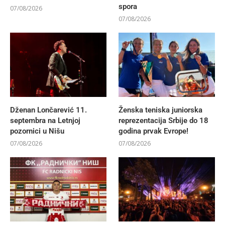
spora
07/08/2026
07/08/2026
Dženan Lončarević 11.
Ženska teniska juniorska
septembra na Letnjoj
reprezentacija Srbije do 18
pozornici u Nišu
godina prvak Evrope!
07/08/2026
07/08/2026