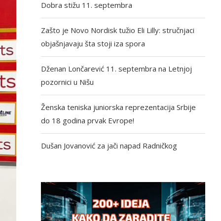
Dobra stižu 11. septembra
Zašto je Novo Nordisk tužio Eli Lilly: stručnjaci
objašnjavaju šta stoji iza spora
Dženan Lončarević 11. septembra na Letnjoj
pozornici u Nišu
Ženska teniska juniorska reprezentacija Srbije
do 18 godina prvak Evrope!
Dušan Jovanović za jači napad Radničkog