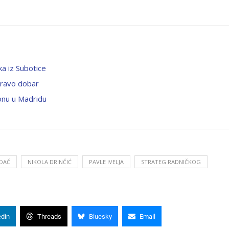
ka iz Subotice
pravo dobar
onu u Madridu
DAČ
NIKOLA DRINČIĆ
PAVLE IVELJA
STRATEG RADNIČKOG
edin
Threads
Bluesky
Email