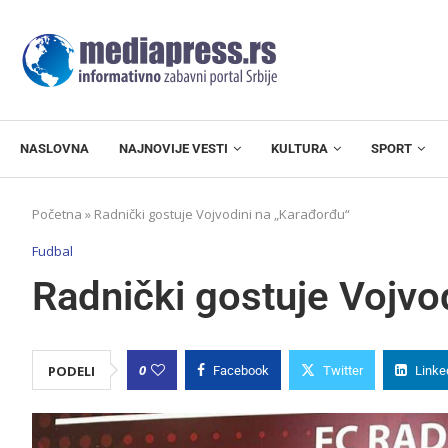
NASLOVNA
NAJNOVIJE VESTI
KULTURA
SPORT
Početna
»
Radnički gostuje Vojvodini na „Karađorđu“
Fudbal
Radnički gostuje Vojvo
0
PODELI
Facebook
Twitter
Linke