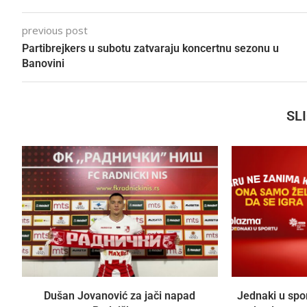
previous post
Partibrejkers u subotu zatvaraju koncertnu sezonu u
Banovini
SL
Dušan Jovanović za jači napad
Jednaki u spo