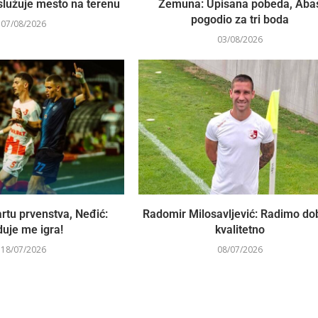
služuje mesto na terenu
Zemuna: Upisana pobeda, Aba
pogodio za tri boda
07/08/2026
03/08/2026
rtu prvenstva, Neđić:
Radomir Milosavljević: Radimo dob
uje me igra!
kvalitetno
18/07/2026
08/07/2026