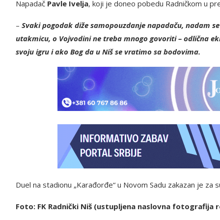
Napadač
Pavle Ivelja
, koji je doneo pobedu Radničkom u pret
–
Svaki pogodak diže samopouzdanje napadaču, nadam se da
utakmicu, o Vojvodini ne treba mnogo govoriti – odlična 
svoju igru i ako Bog da u Niš se vratimo sa bodovima.
Duel na stadionu „Karađorđe“ u Novom Sadu zakazan je za su
Foto: FK Radnički Niš (ustupljena naslovna fotografija r