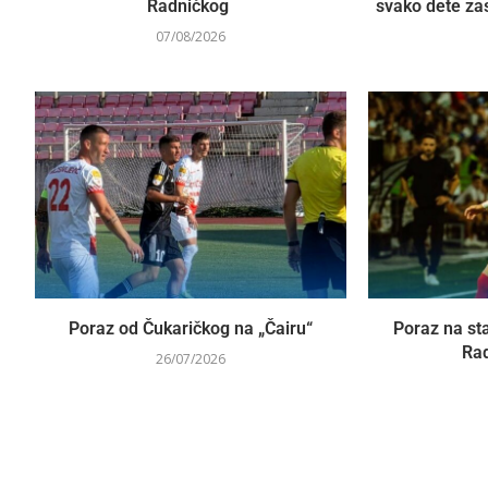
Radničkog
svako dete za
07/08/2026
Poraz od Čukaričkog na „Čairu“
Poraz na sta
Rad
26/07/2026