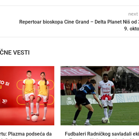
next
Repertoar bioskopa Cine Grand – Delta Planet Niš od 
9. ok
IČNE VESTI
rtu: Plazma podseća da
Fudbaleri Radničkog savladali ek