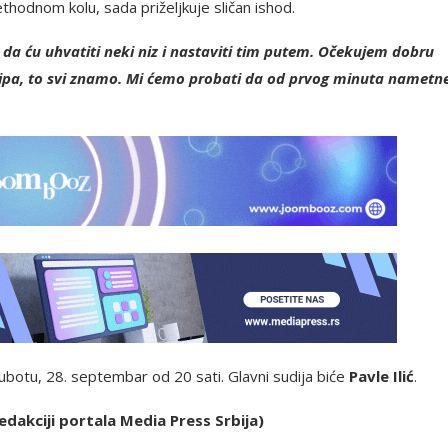
hodnom kolu, sada priželjkuje sličan ishod.
 ću uhvatiti neki niz i nastaviti tim putem. Očekujem dobru
ekipa, to svi znamo. Mi ćemo probati da od prvog minuta namet
botu, 28. septembar od 20 sati. Glavni sudija biće
Pavle Ilić
.
edakciji portala Media Press Srbija)