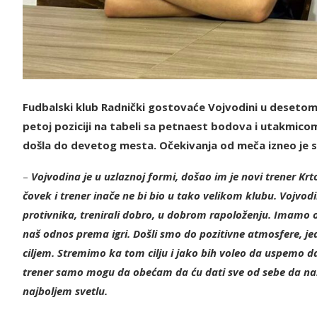
Fudbalski klub Radnički gostovaće Vojvodini u desetom k
petoj poziciji na tabeli sa petnaest bodova i utakmico
došla do devetog mesta. Očekivanja od meča izneo je s
–
Vojvodina je u uzlaznoj formi, došao im je novi trener Kr
čovek i trener inače ne bi bio u tako velikom klubu. Vojvod
protivnika, trenirali dobro, u dobrom rapoloženju. Imamo
naš odnos prema igri. Došli smo do pozitivne atmosfere, je
ciljem. Stremimo ka tom cilju i jako bih voleo da uspemo da 
trener samo mogu da obećam da ću dati sve od sebe da naše
najboljem svetlu.