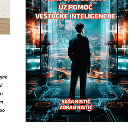
a
ajan
li
ti
im
kao