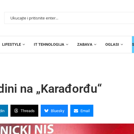
LIFESTYLE
IT TEHNOLOGIJA
ZABAVA
OGLASI
dini na „Karađorđu“
din
Threads
Bluesky
Email