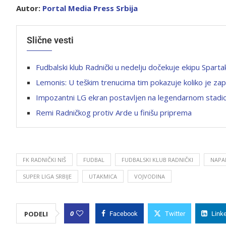
Autor:
Portal Media Pr
ess Srbija
Slične vesti
Fudbalski klub Radnički u nedelju dočekuje ekipu Sparta
Lemonis: U teškim trenucima tim pokazuje koliko je za
Impozantni LG ekran postavljen na legendarnom stadi
Remi Radničkog protiv Arde u finišu priprema
FK RADNIČKI NIŠ
FUDBAL
FUDBALSKI KLUB RADNIČKI
NAPA
SUPER LIGA SRBIJE
UTAKMICA
VOJVODINA
0
PODELI
Facebook
Twitter
Link