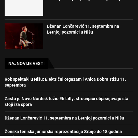
Dženan Lončarević 11. septembra na
Letnjoj pozornici u Nišu
NAJNOVIJE VESTI
Rok spektakl u Nišu: Električni orgazam i Anica Dobra stižu 11.
septembra
Zašto je Novo Nordisk tužio Eli Lilly: stručnjaci objašnjavaju šta
stoji iza spora
Dženan Lončarević 11. septembra na Letnjoj pozornici u Nišu
Ženska teniska juniorska reprezentacija Srbije do 18 godina
prvak Evrope!