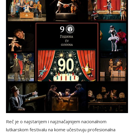
Reč je o najstarijem i najznačajnijem nacionalnom
lutkarskom festivalu na kome učestvuju profesionalna