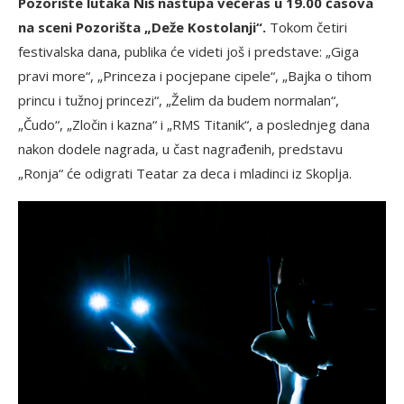
Pozorište lutaka Niš nastupa večeras u 19.00 časova
na sceni Pozorišta „Deže Kostolanji“.
Tokom četiri
festivalska dana, publika će videti još i predstave: „Giga
pravi more“, „Princeza i pocjepane cipele“, „Bajka o tihom
princu i tužnoj princezi“, „Želim da budem normalan“,
„Čudo“, „Zločin i kazna“ i „RMS Titanik“, a poslednjeg dana
nakon dodele nagrada, u čast nagrađenih, predstavu
„Ronja“ će odigrati Teatar za deca i mladinci iz Skoplja.