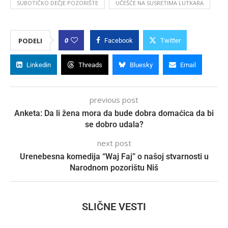
SUBOTIČKO DEČJE POZORIŠTE
UČEŠĆE NA SUSRETIMA LUTKARA
0
PODELI
Facebook
Twitter
Linkedin
Threads
Bluesky
Email
previous post
Anketa: Da li žena mora da bude dobra domaćica da bi
se dobro udala?
next post
Urenebesna komedija “Waj Faj” o našoj stvarnosti u
Narodnom pozorištu Niš
SLIČNE VESTI