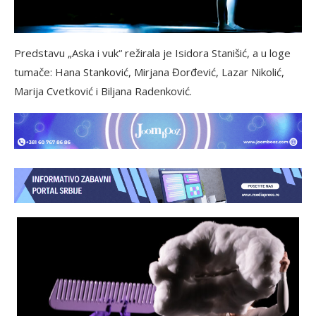
Predstavu „Aska i vuk“ režirala je Isidora Stanišić, a u loge
tumače: Hana Stanković, Mirjana Đorđević, Lazar Nikolić,
Marija Cvetković i Biljana Radenković.