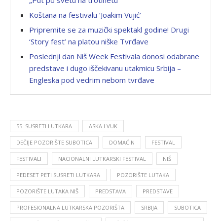
„Put po svetu na trotinetu“
Koštana na festivalu ‘Joakim Vujić’
Pripremite se za muzički spektakl godine! Drugi
‘Story fest’ na platou niške Tvrđave
Poslednji dan Niš Week Festivala donosi odabrane
predstave i dugo iščekivanu utakmicu Srbija –
Engleska pod vedrim nebom tvrđave
55. SUSRETI LUTKARA
ASKA I VUK
DEČIJE POZORIŠTE SUBOTICA
DOMAĆIN
FESTIVAL
FESTIVALI
NACIONALNI LUTKARSKI FESTIVAL
NIŠ
PEDESET PETI SUSRETI LUTKARA
POZORIŠTE LUTAKA
POZORIŠTE LUTAKA NIŠ
PREDSTAVA
PREDSTAVE
PROFESIONALNA LUTKARSKA POZORIŠTA
SRBIJA
SUBOTICA