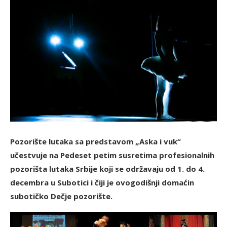
Pozorište lutaka sa predstavom „Aska i vuk“
učestvuje na Pedeset petim susretima profesionalnih
pozorišta lutaka Srbije koji se održavaju od 1. do 4.
decembra u Subotici i čiji je ovogodišnji domaćin
subotičko Dečje pozorište.