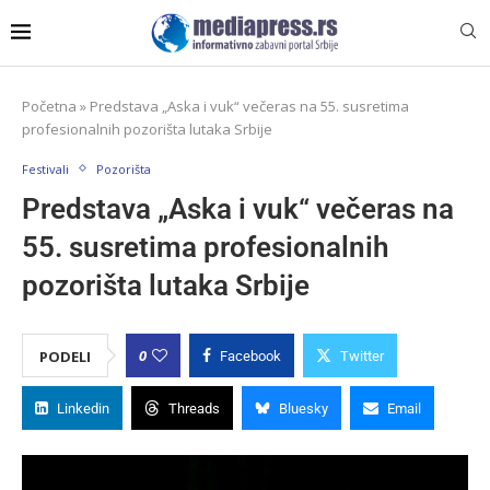
Početna
»
Predstava „Aska i vuk“ večeras na 55. susretima
profesionalnih pozorišta lutaka Srbije
Festivali
Pozorišta
Predstava „Aska i vuk“ večeras na
55. susretima profesionalnih
pozorišta lutaka Srbije
0
PODELI
Facebook
Twitter
Linkedin
Threads
Bluesky
Email