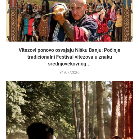
Vitezovi ponovo osvajaju Nišku Banju: Počinje
tradicionalni Festival vitezova u znaku
srednjovekovnog...
31/07/2026