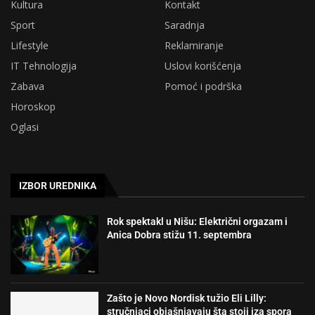
Kultura
Kontakt
Sport
Saradnja
Lifestyle
Reklamiranje
IT Tehnologija
Uslovi korišćenja
Zabava
Pomoć i podrška
Horoskop
Oglasi
IZBOR UREDNIKA
Rok spektakl u Nišu: Električni orgazam i
Anica Dobra stižu 11. septembra
Zašto je Novo Nordisk tužio Eli Lilly:
stručnjaci objašnjavaju šta stoji iza spora