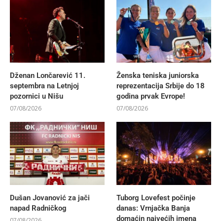
Dženan Lončarević 11.
Ženska teniska juniorska
septembra na Letnjoj
reprezentacija Srbije do 18
pozornici u Nišu
godina prvak Evrope!
07/08/2026
07/08/2026
Dušan Jovanović za jači
Tuborg Lovefest počinje
napad Radničkog
danas: Vrnjačka Banja
domaćin najvećih imena
07/08/2026