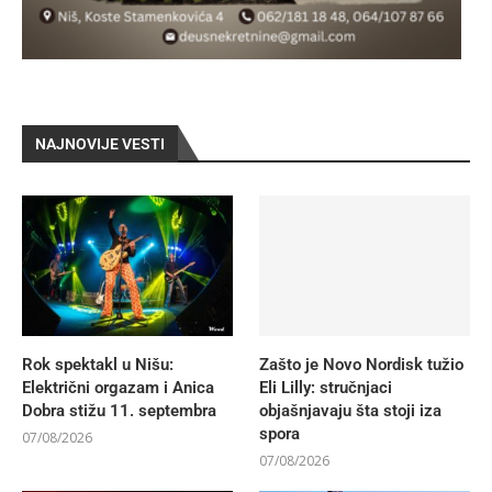
NAJNOVIJE VESTI
Rok spektakl u Nišu:
Zašto je Novo Nordisk tužio
Električni orgazam i Anica
Eli Lilly: stručnjaci
Dobra stižu 11. septembra
objašnjavaju šta stoji iza
spora
07/08/2026
07/08/2026