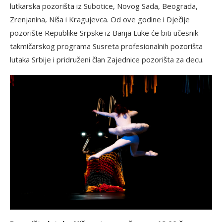
lutkarska pozorišta iz Subotice, Novog Sada, Beograda,
Zrenjanina, Niša i Kragujevca. Od ove godine i Dječije
pozorište Republike Srpske iz Banja Luke će biti učesnik
takmičarskog programa Susreta profesionalnih pozorišta
lutaka Srbije i pridruženi član Zajednice pozorišta za decu.