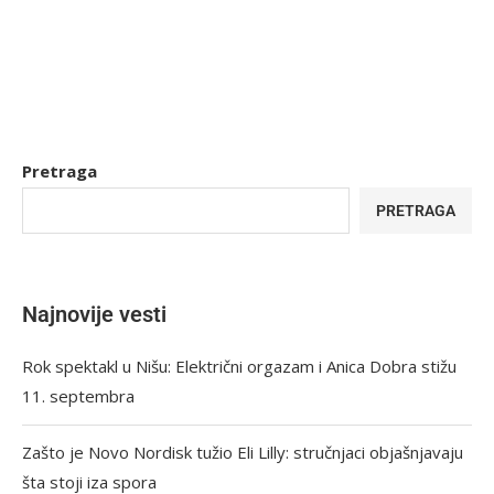
Pretraga
PRETRAGA
Najnovije vesti
Rok spektakl u Nišu: Električni orgazam i Anica Dobra stižu
11. septembra
Zašto je Novo Nordisk tužio Eli Lilly: stručnjaci objašnjavaju
šta stoji iza spora