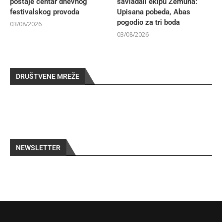
postaje centar dnevnog
savladali ekipu Zemuna:
festivalskog provoda
Upisana pobeda, Abas
pogodio za tri boda
03/08/2026
03/08/2026
DRUŠTVENE MREŽE
NEWSLETTER