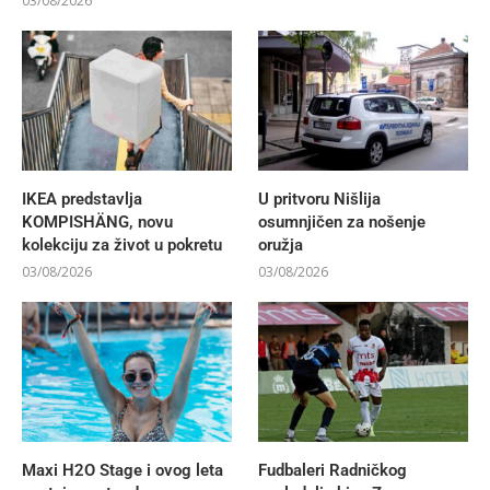
03/08/2026
IKEA predstavlja
U pritvoru Nišlija
KOMPISHÄNG, novu
osumnjičen za nošenje
kolekciju za život u pokretu
oružja
03/08/2026
03/08/2026
Maxi H2O Stage i ovog leta
Fudbaleri Radničkog