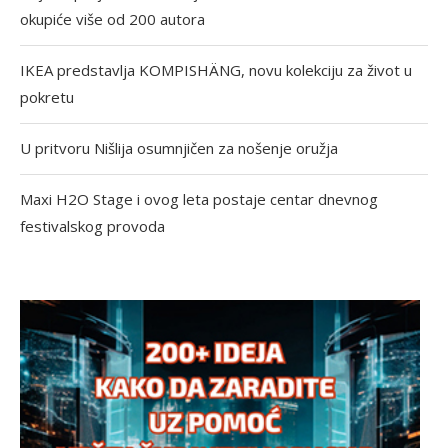
okupiće više od 200 autora
IKEA predstavlja KOMPISHÄNG, novu kolekciju za život u
pokretu
U pritvoru Nišlija osumnjičen za nošenje oružja
Maxi H2O Stage i ovog leta postaje centar dnevnog
festivalskog provoda