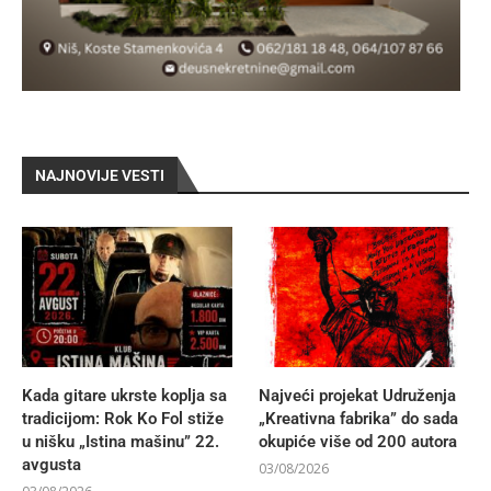
NAJNOVIJE VESTI
Kada gitare ukrste koplja sa
Najveći projekat Udruženja
tradicijom: Rok Ko Fol stiže
„Kreativna fabrika” do sada
u nišku „Istina mašinu” 22.
okupiće više od 200 autora
avgusta
03/08/2026