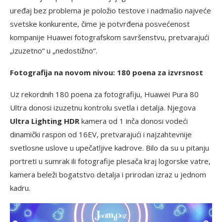
uređaj bez problema je položio testove i nadmašio najveće
svetske konkurente, čime je potvrđena posvećenost
kompanije Huawei fotografskom savršenstvu, pretvarajući
„izuzetno“ u „nedostižno“.
Fotografija na novom nivou: 180 poena za izvrsnost
Uz rekordnih 180 poena za fotografiju, Huawei Pura 80
Ultra donosi izuzetnu kontrolu svetla i detalja. Njegova
Ultra Lighting HDR
kamera od 1 inča donosi vodeći
dinamički raspon od 16EV, pretvarajući i najzahtevnije
svetlosne uslove u upečatljive kadrove. Bilo da su u pitanju
portreti u sumrak ili fotografije plesača kraj logorske vatre,
kamera beleži bogatstvo detalja i prirodan izraz u jednom
kadru.