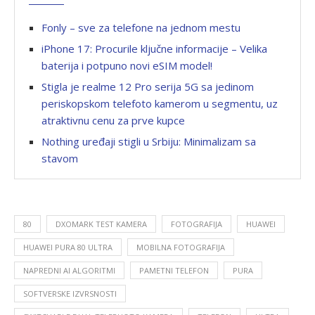
Fonly – sve za telefone na jednom mestu
iPhone 17: Procurile ključne informacije – Velika
baterija i potpuno novi eSIM model!
Stigla je realme 12 Pro serija 5G sa jedinom
periskopskom telefoto kamerom u segmentu, uz
atraktivnu cenu za prve kupce
Nothing uređaji stigli u Srbiju: Minimalizam sa
stavom
80
DXOMARK TEST KAMERA
FOTOGRAFIJA
HUAWEI
HUAWEI PURA 80 ULTRA
MOBILNA FOTOGRAFIJA
NAPREDNI AI ALGORITMI
PAMETNI TELEFON
PURA
SOFTVERSKE IZVRSNOSTI