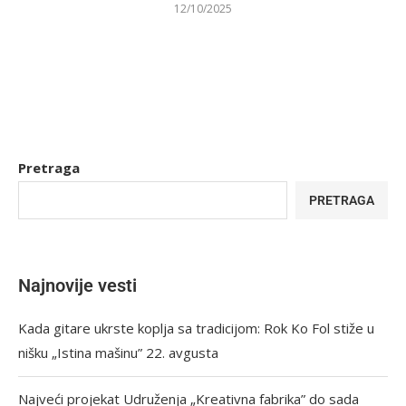
12/10/2025
Pretraga
PRETRAGA
Najnovije vesti
Kada gitare ukrste koplja sa tradicijom: Rok Ko Fol stiže u
nišku „Istina mašinu” 22. avgusta
Najveći projekat Udruženja „Kreativna fabrika” do sada