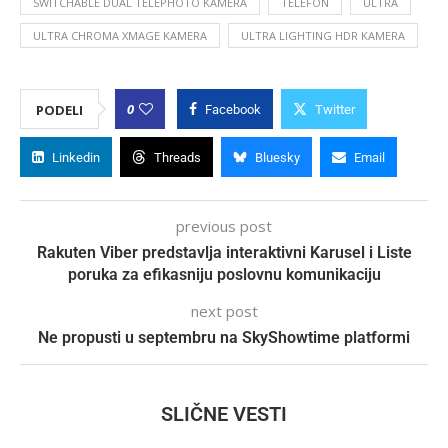
SWITCHABLE DUAL TELEPHOTO KAMERA
TELEFON
ULTRA
ULTRA CHROMA XMAGE KAMERA
ULTRA LIGHTING HDR KAMERA
0
PODELI
Facebook
Twitter
Linkedin
Threads
Bluesky
Email
previous post
Rakuten Viber predstavlja interaktivni Karusel i Liste
poruka za efikasniju poslovnu komunikaciju
next post
Ne propusti u septembru na SkyShowtime platformi
SLIČNE VESTI