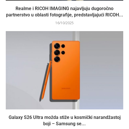
Realme i RICOH IMAGING najavljuju dugoročno
partnerstvo u oblasti fotografije, predstavljajući RICOH...
16/10/2025
Galaxy S26 Ultra možda stiže u kosmički narandžastoj
boji – Samsung se...