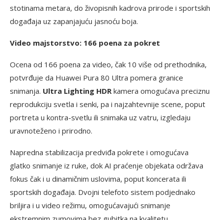
stotinama metara, do živopisnih kadrova prirode i sportskih
događaja uz zapanjajuću jasnoću boja.
Video majstorstvo: 166 poena za pokret
Ocena od 166 poena za video, čak 10 više od prethodnika,
potvrđuje da Huawei Pura 80 Ultra pomera granice
snimanja.
Ultra Lighting HDR
kamera omogućava preciznu
reprodukciju svetla i senki, pa i najzahtevnije scene, poput
portreta u kontra-svetlu ili snimaka uz vatru, izgledaju
uravnoteženo i prirodno.
Napredna stabilizacija predviđa pokrete i omogućava
glatko snimanje iz ruke, dok AI praćenje objekata održava
fokus čak i u dinamičnim uslovima, poput koncerata ili
sportskih događaja. Dvojni telefoto sistem podjednako
briljira i u video režimu, omogućavajući snimanje
ekstremnim zumovima bez gubitka na kvalitetu.