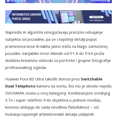
Napredni AI algoritmi omogućavaju precizno odvajanje
subjekta od pozadine, pa se i najsitniji detalji poput
pramenova kose ili nakita jasno ističu na blago zamućenoj
pozadini. Varijabilni otvor blende od f/1.6 do f/4.0 pruža
dodatnu kreativnu slobodu za portrete i grupne fotografije
profesionalnog izgleda.
Huawei Pura 80 Ultra takođe donosi prvu
Switchable
Dual Telephoto
kameru na svetu, što mu je donelo najvišu
DXOMARK ocenu u ovoj kategoriji. Kombinacijom srednjeg
3.7x i super-telefoto 9.4x objektiva u jednom modulu,
korisnici dobijaju do sada neviđenu fleksibilnost – od
hvatanja najsitnijih arhitektonskih detalja udaljenih