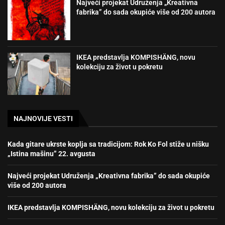
Najveći projekat Udruženja „Kreativna
fabrika” do sada okupiće više od 200 autora
IKEA predstavlja KOMPISHÄNG, novu
kolekciju za život u pokretu
NAJNOVIJE VESTI
Kada gitare ukrste koplja sa tradicijom: Rok Ko Fol stiže u nišku
„Istina mašinu” 22. avgusta
Najveći projekat Udruženja „Kreativna fabrika” do sada okupiće
više od 200 autora
IKEA predstavlja KOMPISHÄNG, novu kolekciju za život u pokretu