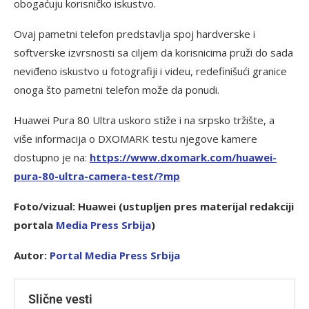
obogaćuju korisničko iskustvo.
Ovaj pametni telefon predstavlja spoj hardverske i
softverske izvrsnosti sa ciljem da korisnicima pruži do sada
neviđeno iskustvo u fotografiji i videu, redefinišući granice
onoga što pametni telefon može da ponudi.
Huawei Pura 80 Ultra uskoro stiže i na srpsko tržište, a
više informacija o DXOMARK testu njegove kamere
dostupno je na:
https://www.dxomark.com/huawei-
pura-80-ultra-camera-test/?mp
Foto/vizual: Huawei (ustupljen pres materijal redakciji
portala
Media Press Srbija
)
Autor:
Portal Media Press Srbija
Slične vesti