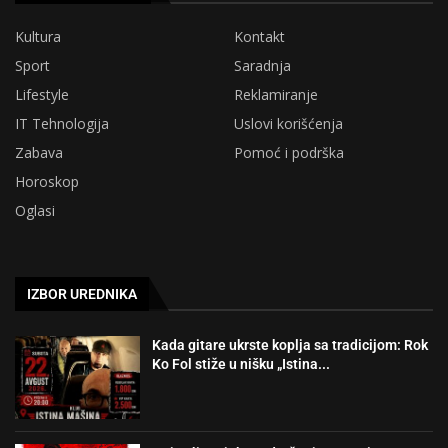
Kultura
Kontakt
Sport
Saradnja
Lifestyle
Reklamiranje
IT Tehnologija
Uslovi korišćenja
Zabava
Pomoć i podrška
Horoskop
Oglasi
IZBOR UREDNIKA
Kada gitare ukrste koplja sa tradicijom: Rok
Ko Fol stiže u nišku „Istina...