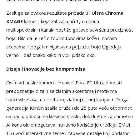
Zasluge za ovakve rezultate pripadaju i
Ultra Chroma
XMAGE
kameri, koja zahvaljujući 1,5 miliona
multispektralnih kanala postiže gotovo savršenu preciznost
boja. Bilo da je reč o toplim tonovima kože u noćnim
scenama ili bogatim nijansama pejzaža, boje izgledaju
verno – baš onako kako ih vidi ljudsko oko.
Dizajn i inovacije bez kompromisa
Osim vrhunske kamere, Huawei Pura 80 Ultra donosi i
prepoznatljiv dizajn sa zlatnim akcentima i motivima
sunčevih zraka, u prestižnoj zlatnoj i crnoj varijanti. Druga
generacija Kunlun stakla pruža i do 25 puta veću otpornost
na pad u odnosu na klasično staklo, dok dugme za pametnu
AI kontrolu omogućava intuitivno korišćenje uređaja. EMUI
15 uvodi interaktivne teme i zabavne detalje koji dodatno