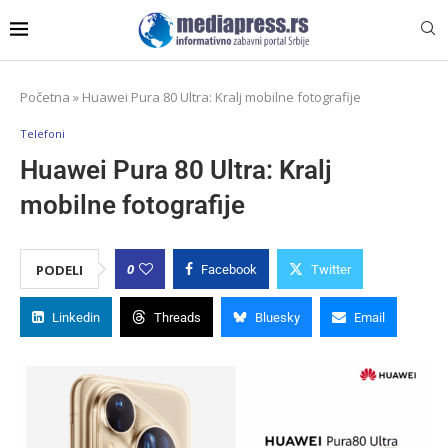
Početna
»
Huawei Pura 80 Ultra: Kralj mobilne fotografije
Telefoni
Huawei Pura 80 Ultra: Kralj
mobilne fotografije
0
PODELI
Facebook
Twitter
Linkedin
Threads
Bluesky
Email