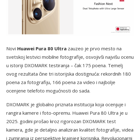
Novi
Huawei Pura 80 Ultra
zauzeo je prvo mesto na
svetskoj lestvici mobilne fotografije, osvojivši najvišu ocenu
u istoriji DXOMARK testiranja – čak 175 poena. Temelj
ovog rezultata čine tri istorijska dostignuća: rekordnih 180
poena za fotografiju, 166 poena za video i najbolje
ocenjene telefoto mogućnosti do sada.
DXOMARK je globalno priznata institucija koja ocenjuje i
rangira kamere i foto-opremu. Huawei Pura 80 Ultra je u
2025. godini prošao kroz rigorozan DXOMARK test
kamera, gde je detaljno analiziran kvalitet fotografije, videa
i zumiranja iz perspektive krajnjeg korisnika. Revolucionarni