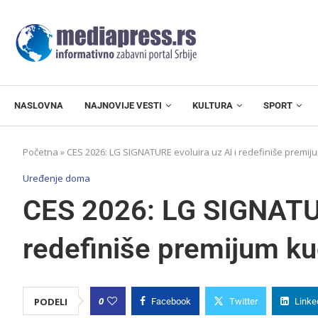
NASLOVNA
NAJNOVIJE VESTI
KULTURA
SPORT
Početna
»
CES 2026: LG SIGNATURE evoluira uz AI i redefiniše premi
Uređenje doma
CES 2026: LG SIGNATUR
redefiniše premijum k
0
PODELI
Facebook
Twitter
Linke