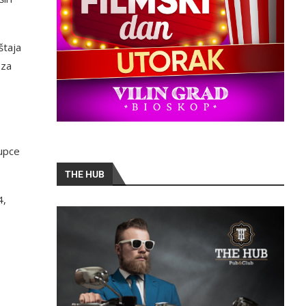
štaja
 za
kupce
THE HUB
4,