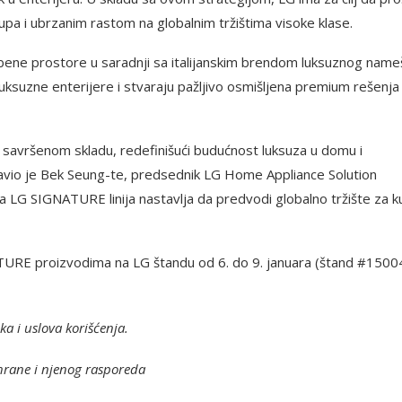
pa i ubrzanim rastom na globalnim tržištima visoke klase.
bene prostore u saradnji sa italijanskim brendom luksuznog name
luksuzne enterijere i stvaraju pažljivo osmišljena premium rešenja
 savršenom skladu, redefinišući budućnost luksuza u domu i
javio je Bek Seung-te, predsednik LG Home Appliance Solution
a LG SIGNATURE linija nastavlja da predvodi globalno tržište za 
URE proizvodima na LG štandu od 6. do 9. januara (štand #1500
a i uslova korišćenja.
hrane i njenog rasporeda