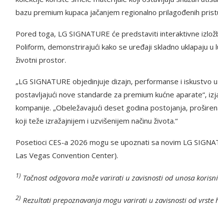
bazu premium kupaca jačanjem regionalno prilagođenih pristu
Pored toga, LG SIGNATURE će predstaviti interaktivne izlož
Poliform, demonstrirajući kako se uređaji skladno uklapaju u 
životni prostor.
„LG SIGNATURE objedinjuje dizajn, performanse i iskustvo u
postavljajući nove standarde za premium kućne aparate“, iz
kompanije. „Obeležavajući deset godina postojanja, proširen
koji teže izražajnijem i uzvišenijem načinu života.“
Posetioci CES-a 2026 mogu se upoznati sa novim LG SIGNAT
Las Vegas Convention Center).
1)
Tačnost odgovora može varirati u zavisnosti od unosa korisnik
2)
Rezultati prepoznavanja mogu varirati u zavisnosti od vrste 