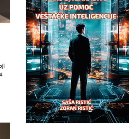
ji
nd