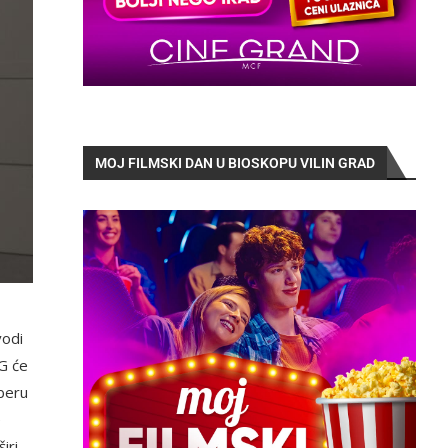
MOJ FILMSKI DAN U BIOSKOPU VILIN GRAD
vodi
G će
aberu
e
iri