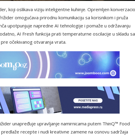
r, koji oslikava viziju inteligentne kuhinje. Opremljen konverzac
rižider omogućava prirodnu komunikaciju sa korisnikom i pruža
inča upotpunjuje napredne AI tehnologije i pomaže u održavanju
odatno, AI Fresh funkcija prati temperaturne oscilacije u skladu sa
a pre očekivanog otvaranja vrata.
rižider unapređuje upravljanje namirnicama putem ThinQ™ Food
 predlaže recepte i nudi kreativne zamene na osnovu sadržaja