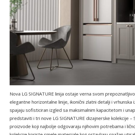
Nova LG SIGNATURE linija ostaje verna svom prepoznatljivom 
elegantne horizontalne linije, ikonični zlatni detalji i vrhunsk
spajaju sofisticiran izgled sa maksimalnim kapacitetom i u
predstaviti i tri nove LG SIGNATURE dizajnerske kolekcije – 
proizvode koji najbolje odgovaraju njihovim potrebama i ličn
kolekcije koriste smele materijale koji ostavljaju snažan utisa