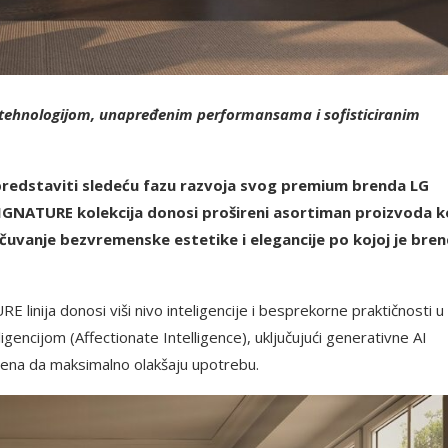
I tehnologijom, unapređenim performansama i sofisticiranim
 predstaviti sledeću fazu razvoja svog premium brenda LG
SIGNATURE kolekcija donosi prošireni asortiman proizvoda ko
očuvanje bezvremenske estetike i elegancije po kojoj je bre
linija donosi viši nivo inteligencije i besprekorne praktičnosti u
igencijom (Affectionate Intelligence), uključujući generativne AI
jena da maksimalno olakšaju upotrebu.