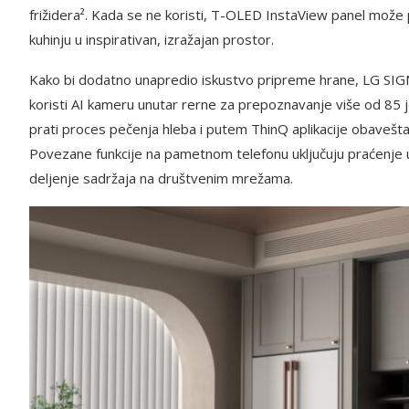
frižidera². Kada se ne koristi, T-OLED InstaView panel može p
kuhinju u inspirativan, izražajan prostor.
Kako bi dodatno unapredio iskustvo pripreme hrane, LG SIG
koristi AI kameru unutar rerne za prepoznavanje više od 85 j
prati proces pečenja hleba i putem ThinQ aplikacije obavešt
Povezane funkcije na pametnom telefonu uključuju praćenje
deljenje sadržaja na društvenim mrežama.