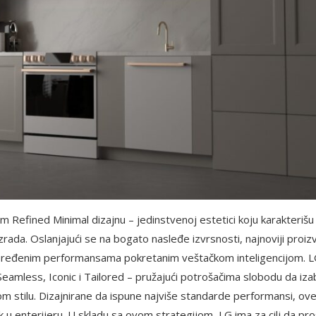
Refined Minimal dizajnu – jedinstvenoj estetici koju karakterišu
a izrada. Oslanjajući se na bogato nasleđe izvrsnosti, najnoviji proiz
napređenim performansama pokretanim veštačkom inteligencijom. L
Seamless, Iconic i Tailored – pružajući potrošačima slobodu da iz
om stilu. Dizajnirane da ispune najviše standarde performansi, ov
k u enterijeru. U skladu sa ovom strategijom, LG ima za cilj da proš