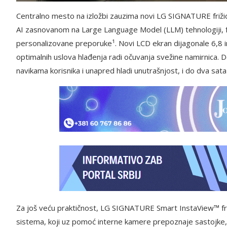
Centralno mesto na izložbi zauzima novi LG SIGNATURE frižide
AI zasnovanom na Large Language Model (LLM) tehnologiji, f
personalizovane preporuke¹. Novi LCD ekran dijagonale 6,8 
optimalnih uslova hlađenja radi očuvanja svežine namirnica. D
navikama korisnika i unapred hladi unutrašnjost, i do dva sat
Za još veću praktičnost, LG SIGNATURE Smart InstaView™ f
sistema, koji uz pomoć interne kamere prepoznaje sastojke,