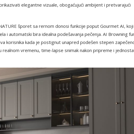
rikazivati elegantne vizuale, obogaćujući ambijent i pretvarajući
NATURE šporet sa rernom donosi funkcije poput Gourmet AI, koji
ela i automatski bira idealna podešavanja pečenja. AI Browning fun
ava korisnika kada je postignut unapred podešen stepen zapečeno
 u realnom vremenu, time-lapse snimak nakon pripreme i jednost