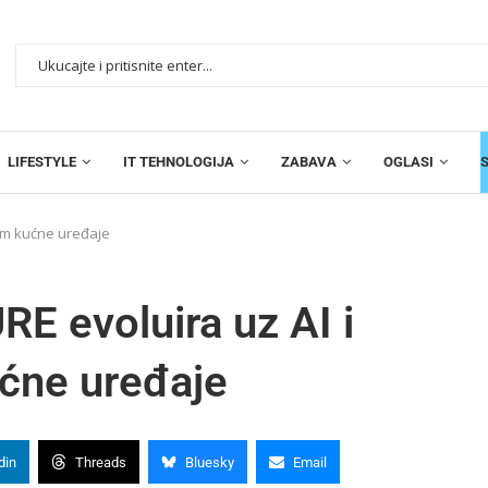
LIFESTYLE
IT TEHNOLOGIJA
ZABAVA
OGLASI
jum kućne uređaje
E evoluira uz AI i
ućne uređaje
din
Threads
Bluesky
Email