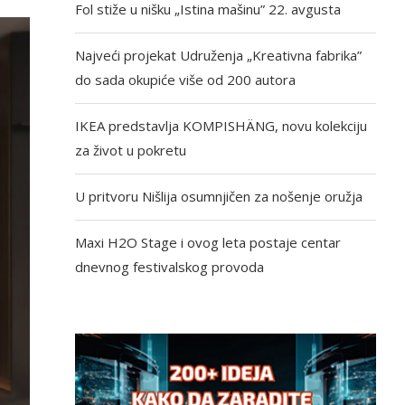
Fol stiže u nišku „Istina mašinu” 22. avgusta
Najveći projekat Udruženja „Kreativna fabrika”
do sada okupiće više od 200 autora
IKEA predstavlja KOMPISHÄNG, novu kolekciju
za život u pokretu
U pritvoru Nišlija osumnjičen za nošenje oružja
Maxi H2O Stage i ovog leta postaje centar
dnevnog festivalskog provoda