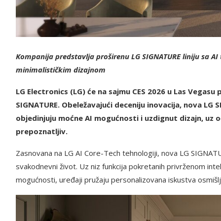
Kompanija predstavlja proširenu LG SIGNATURE liniju sa A
minimalističkim dizajnom
LG Electronics (LG) će na sajmu CES 2026 u Las Vegasu
SIGNATURE. Obeležavajući deceniju inovacija, nova LG 
objedinjuju moćne AI mogućnosti i uzdignut dizajn, uz 
prepoznatljiv.
Zasnovana na LG AI Core-Tech tehnologiji, nova LG SIGNATURE 
svakodnevni život. Uz niz funkcija pokretanih privrženom intel
mogućnosti, uređaji pružaju personalizovana iskustva osmišl