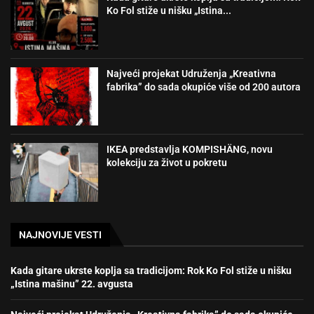
Ko Fol stiže u nišku „Istina...
Najveći projekat Udruženja „Kreativna
fabrika” do sada okupiće više od 200 autora
IKEA predstavlja KOMPISHÄNG, novu
kolekciju za život u pokretu
NAJNOVIJE VESTI
Kada gitare ukrste koplja sa tradicijom: Rok Ko Fol stiže u nišku
„Istina mašinu” 22. avgusta