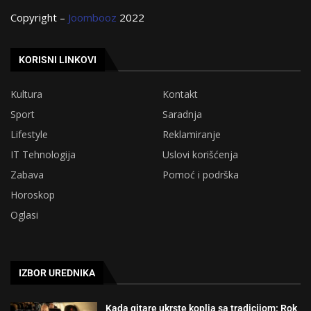
Copyright –
Joombooz
2022
KORISNI LINKOVI
Kultura
Kontakt
Sport
Saradnja
Lifestyle
Reklamiranje
IT Tehnologija
Uslovi korišćenja
Zabava
Pomoć i podrška
Horoskop
Oglasi
IZBOR UREDNIKA
Kada gitare ukrste koplja sa tradicijom: Rok