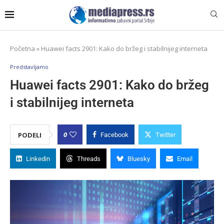
Početna
»
Huawei facts 2901: Kako do bržeg i stabilnijeg interneta
Predstavljamo
Huawei facts 2901: Kako do bržeg
i stabilnijeg interneta
0
PODELI
Facebook
Twitter
Linkedin
Threads
Bluesky
Email