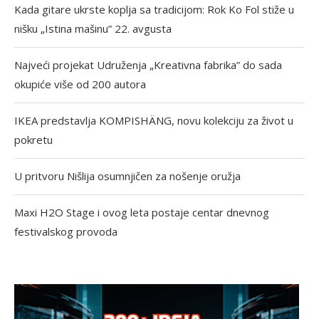
Kada gitare ukrste koplja sa tradicijom: Rok Ko Fol stiže u
nišku „Istina mašinu” 22. avgusta
Najveći projekat Udruženja „Kreativna fabrika” do sada
okupiće više od 200 autora
IKEA predstavlja KOMPISHÄNG, novu kolekciju za život u
pokretu
U pritvoru Nišlija osumnjičen za nošenje oružja
Maxi H2O Stage i ovog leta postaje centar dnevnog
festivalskog provoda