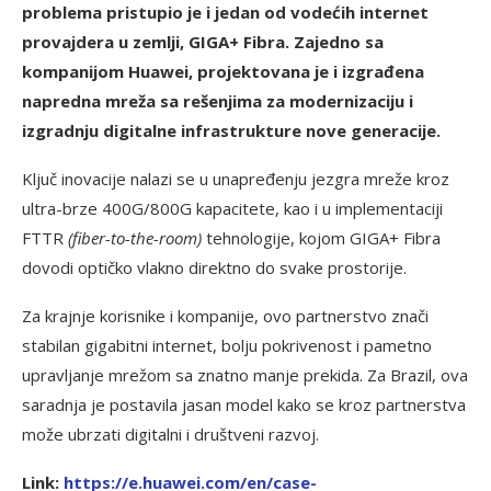
problema pristupio je i jedan od vodećih internet
provajdera u zemlji, GIGA+ Fibra. Zajedno sa
kompanijom Huawei, projektovana je i izgrađena
napredna mreža sa rešenjima za modernizaciju i
izgradnju digitalne infrastrukture nove generacije.
Ključ inovacije nalazi se u unapređenju jezgra mreže kroz
ultra-brze 400G/800G kapacitete, kao i u implementaciji
FTTR
(fiber-to-the-room)
tehnologije, kojom GIGA+ Fibra
dovodi optičko vlakno direktno do svake prostorije.
Za krajnje korisnike i kompanije, ovo partnerstvo znači
stabilan gigabitni internet, bolju pokrivenost i pametno
upravljanje mrežom sa znatno manje prekida. Za Brazil, ova
saradnja je postavila jasan model kako se kroz partnerstva
može ubrzati digitalni i društveni razvoj.
Link:
https://e.huawei.com/en/case-