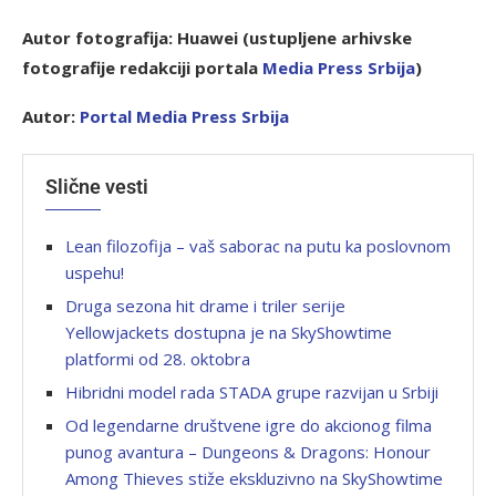
Autor fotografija: Huawei (ustupljene arhivske
fotografije redakciji portala
Media Press Srbija
)
Autor:
Portal Media Press Srbija
Slične vesti
Lean filozofija – vaš saborac na putu ka poslovnom
uspehu!
Druga sezona hit drame i triler serije
Yellowjackets dostupna je na SkyShowtime
platformi od 28. oktobra
Hibridni model rada STADA grupe razvijan u Srbiji
Od legendarne društvene igre do akcionog filma
punog avantura – Dungeons & Dragons: Honour
Among Thieves stiže ekskluzivno na SkyShowtime