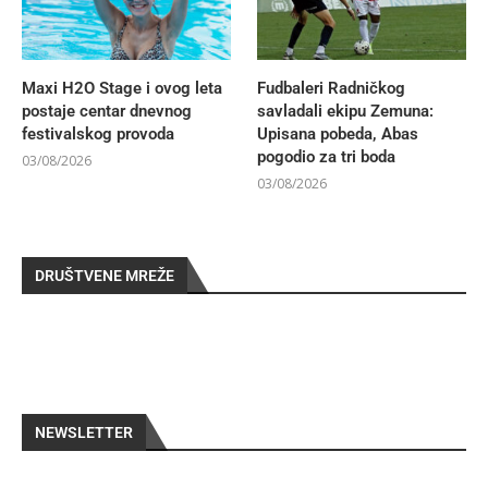
Maxi H2O Stage i ovog leta
Fudbaleri Radničkog
postaje centar dnevnog
savladali ekipu Zemuna:
festivalskog provoda
Upisana pobeda, Abas
pogodio za tri boda
03/08/2026
03/08/2026
DRUŠTVENE MREŽE
NEWSLETTER