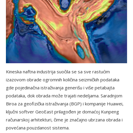
Kineska naftna industrija suočila se sa sve rastućim
izazovom obrade ogromnih količina seizmičkih podataka
gde pojedinačna istraživanja generišu i više petabajta
podataka, dok obrada može trajati nedeljama. Saradnjom
Biroa za geofizička istraživanja (BGP) i kompanije Huawei,
ključni softver GeoEast prilagođen je domaćoj Kunpeng
računarskoj arhitekturi, čime je značajno ubrzana obrada i
povećana pouzdanost sistema.