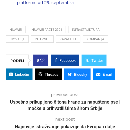
platformu od 29. septembra
HUAWEI
HUAWEI FACTS 2901
INFRASTRUKTURA
INOVACIJE
INTERNET
KAPACITET
KOMPANIJA
0
PODELI
Facebook
Twitter
Linkedin
Threads
Bluesky
Email
previous post
Uspešno prikupljeno 6 tona hrane za napuštene pse i
mačke u prihvatilištima širom Srbije
next post
Najnovije istraživanje pokazuje da Evropa i dalje