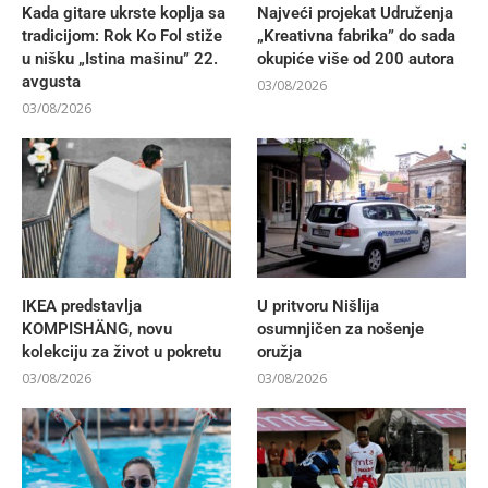
Kada gitare ukrste koplja sa
Najveći projekat Udruženja
tradicijom: Rok Ko Fol stiže
„Kreativna fabrika” do sada
u nišku „Istina mašinu” 22.
okupiće više od 200 autora
avgusta
03/08/2026
03/08/2026
IKEA predstavlja
U pritvoru Nišlija
KOMPISHÄNG, novu
osumnjičen za nošenje
kolekciju za život u pokretu
oružja
03/08/2026
03/08/2026