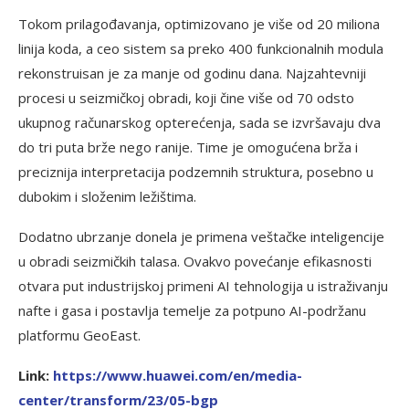
Tokom prilagođavanja, optimizovano je više od 20 miliona
linija koda, a ceo sistem sa preko 400 funkcionalnih modula
rekonstruisan je za manje od godinu dana. Najzahtevniji
procesi u seizmičkoj obradi, koji čine više od 70 odsto
ukupnog računarskog opterećenja, sada se izvršavaju dva
do tri puta brže nego ranije. Time je omogućena brža i
preciznija interpretacija podzemnih struktura, posebno u
dubokim i složenim ležištima.
Dodatno ubrzanje donela je primena veštačke inteligencije
u obradi seizmičkih talasa. Ovakvo povećanje efikasnosti
otvara put industrijskoj primeni AI tehnologija u istraživanju
nafte i gasa i postavlja temelje za potpuno AI-podržanu
platformu GeoEast.
Link:
https://www.huawei.com/en/media-
center/transform/23/05-bgp