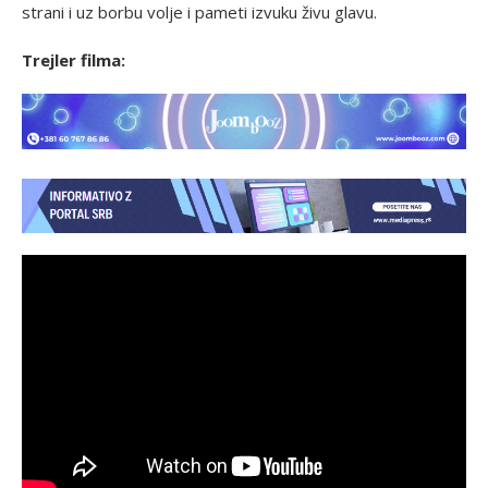
strani i uz borbu volje i pameti izvuku živu glavu.
Trejler filma: