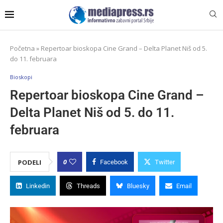
Početna
»
Repertoar bioskopa Cine Grand – Delta Planet Niš od 5.
do 11. februara
Bioskopi
Repertoar bioskopa Cine Grand –
Delta Planet Niš od 5. do 11.
februara
0
PODELI
Facebook
Twitter
Linkedin
Threads
Bluesky
Email