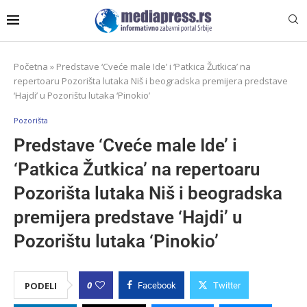
Početna
»
Predstave ‘Cveće male Ide’ i ‘Patkica Žutkica’ na
repertoaru Pozorišta lutaka Niš i beogradska premijera predstave
‘Hajdi’ u Pozorištu lutaka ‘Pinokio’
Pozorišta
Predstave ‘Cveće male Ide’ i
‘Patkica Žutkica’ na repertoaru
Pozorišta lutaka Niš i beogradska
premijera predstave ‘Hajdi’ u
Pozorištu lutaka ‘Pinokio’
0
PODELI
Facebook
Twitter