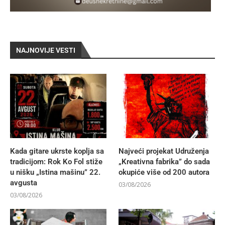
NAJNOVIJE VESTI
Kada gitare ukrste koplja sa
Najveći projekat Udruženja
tradicijom: Rok Ko Fol stiže
„Kreativna fabrika” do sada
u nišku „Istina mašinu” 22.
okupiće više od 200 autora
avgusta
03/08/2026
03/08/2026