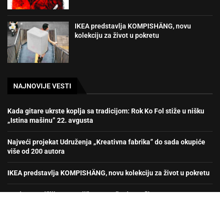
IKEA predstavlja KOMPISHÄNG, novu
kolekciju za život u pokretu
NAJNOVIJE VESTI
Kada gitare ukrste koplja sa tradicijom: Rok Ko Fol stiže u nišku
„Istina mašinu” 22. avgusta
Najveći projekat Udruženja „Kreativna fabrika” do sada okupiće
više od 200 autora
IKEA predstavlja KOMPISHÄNG, novu kolekciju za život u pokretu
U pritvoru Nišlija osumnjičen za nošenje oružja