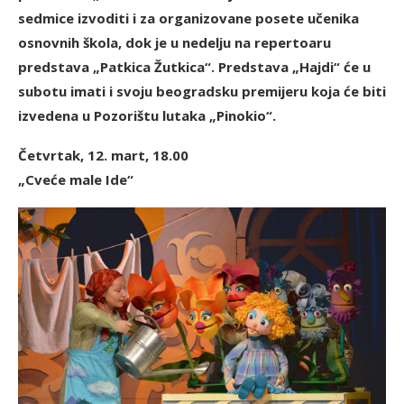
sedmice izvoditi i za organizovane posete učenika
osnovnih škola, dok je u nedelju na repertoaru
predstava „Patkica Žutkica“. Predstava „Hajdi“ će u
subotu imati i svoju beogradsku premijeru koja će biti
izvedena u Pozorištu lutaka „Pinokio“.
Četvrtak, 12. mart, 18.00
„Cveće male Ide“