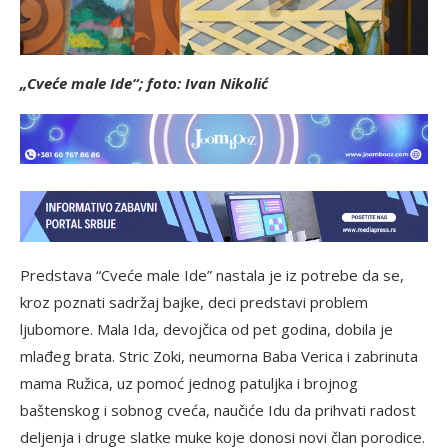
„Cveće male Ide“; foto: Ivan Nikolić
Predstava “Cveće male Ide” nastala je iz potrebe da se,
kroz poznati sadržaj bajke, deci predstavi problem
ljubomore. Mala Ida, devojčica od pet godina, dobila je
mlađeg brata. Stric Zoki, neumorna Baba Verica i zabrinuta
mama Ružica, uz pomoć jednog patuljka i brojnog
baštenskog i sobnog cveća, naučiće Idu da prihvati radost
deljenja i druge slatke muke koje donosi novi član porodice.