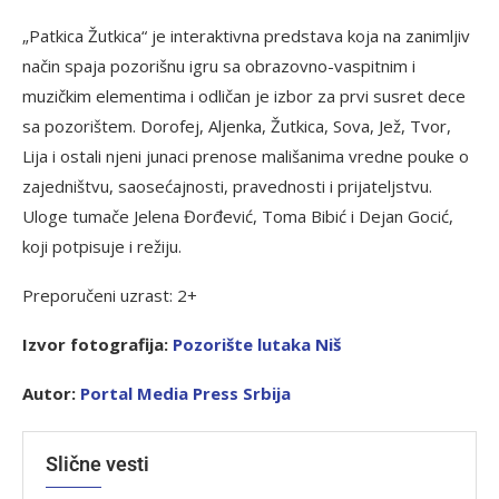
„Patkica Žutkica“ je interaktivna predstava koja na zanimljiv
način spaja pozorišnu igru sa obrazovno-vaspitnim i
muzičkim elementima i odličan je izbor za prvi susret dece
sa pozorištem. Dorofej, Aljenka, Žutkica, Sova, Jež, Tvor,
Lija i ostali njeni junaci prenose mališanima vredne pouke o
zajedništvu, saosećajnosti, pravednosti i prijateljstvu.
Uloge tumače Jelena Đorđević, Toma Bibić i Dejan Gocić,
koji potpisuje i režiju.
Preporučeni uzrast: 2+
Izvor fotografija:
Pozorište lutaka Niš
Autor:
Portal Media Press Srbija
Slične vesti