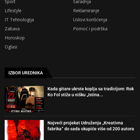
Sport
Saradnja
Lifestyle
Reklamiranje
IT Tehnologija
Uslovi korišćenja
Zabava
Pomoć i podrška
Horoskop
Oglasi
IZBOR UREDNIKA
Kada gitare ukrste koplja sa tradicijom: Rok
Ko Fol stiže u nišku „Istina...
Najveći projekat Udruženja „Kreativna
fabrika” do sada okupiće više od 200 autora