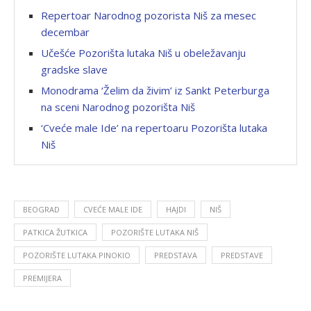
Repertoar Narodnog pozorista Niš za mesec
decembar
Učešće Pozorišta lutaka Niš u obeležavanju
gradske slave
Monodrama ‘Želim da živim’ iz Sankt Peterburga
na sceni Narodnog pozorišta Niš
‘Cveće male Ide’ na repertoaru Pozorišta lutaka
Niš
BEOGRAD
CVEĆE MALE IDE
HAJDI
NIŠ
PATKICA ŽUTKICA
POZORIŠTE LUTAKA NIŠ
POZORIŠTE LUTAKA PINOKIO
PREDSTAVA
PREDSTAVE
PREMIJERA