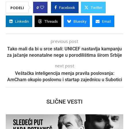
0
PODELI
Facebook
Twitter
Linkedin
Threads
Bluesky
Email
previous post
Tako mali da bi u srce stali: UNICEF nastavlja kampanju
za jačanje neonatalne nege u porodilištima širom Srbije
next post
Veštačka inteligencija menja pravila poslovanja:
AmCham okupio poslovnu i startap zajednicu u Subotici
SLIČNE VESTI