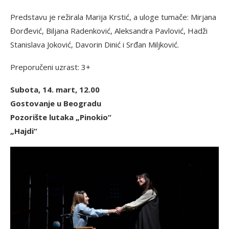
Predstavu je režirala Marija Krstić, a uloge tumače: Mirjana
Đorđević, Biljana Radenković, Aleksandra Pavlović, Hadži
Stanislava Joković, Davorin Dinić i Srđan Miljković.
Preporučeni uzrast: 3+
Subota, 14. mart, 12.00
Gostovanje u Beogradu
Pozorište lutaka „Pinokio“
„Hajdi“