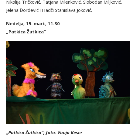
Nikolija Tričković, Tatjana Milenković, Slobodan Miljković,
Jelena Đorđević i Hadži Stanislava Joković.
Nedelja, 15. mart, 11.30
„Patkica Žutkica“
„Patkica Žutkica“; foto: Vanja Keser