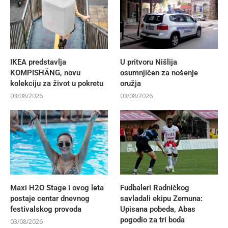
IKEA predstavlja
U pritvoru Nišlija
KOMPISHÄNG, novu
osumnjičen za nošenje
kolekciju za život u pokretu
oružja
03/08/2026
03/08/2026
Maxi H2O Stage i ovog leta
Fudbaleri Radničkog
postaje centar dnevnog
savladali ekipu Zemuna:
festivalskog provoda
Upisana pobeda, Abas
pogodio za tri boda
03/08/2026