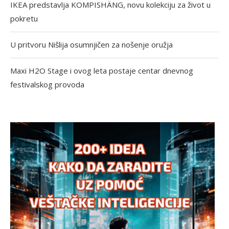
IKEA predstavlja KOMPISHÄNG, novu kolekciju za život u
pokretu
U pritvoru Nišlija osumnjičen za nošenje oružja
Maxi H2O Stage i ovog leta postaje centar dnevnog
festivalskog provoda