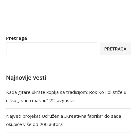
Pretraga
PRETRAGA
Najnovije vesti
Kada gitare ukrste koplja sa tradicijom: Rok Ko Fol stiže u
nišku „Istina mašinu” 22. avgusta
Najveći projekat Udruženja „Kreativna fabrika” do sada
okupiće više od 200 autora