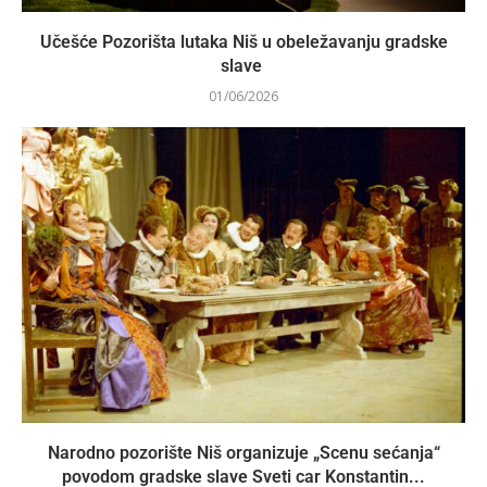
Učešće Pozorišta lutaka Niš u obeležavanju gradske
slave
01/06/2026
Narodno pozorište Niš organizuje „Scenu sećanja“
povodom gradske slave Sveti car Konstantin...