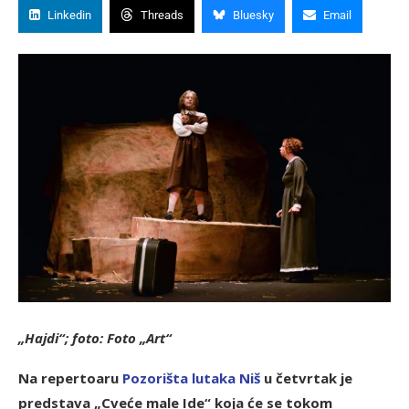
Linkedin
Threads
Bluesky
Email
„Hajdi“; foto: Foto
„
Art“
Na repertoaru
Pozorišta lutaka Niš
u četvrtak je
predstava „Cveće male Ide“ koja će se tokom