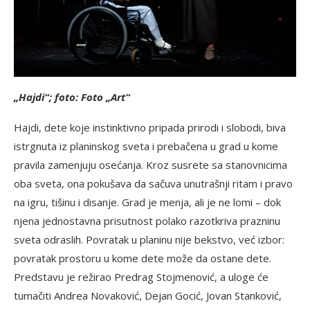
„Hajdi“; foto: Foto
„
Art“
Hajdi, dete koje instinktivno pripada prirodi i slobodi, biva
istrgnuta iz planinskog sveta i prebačena u grad u kome
pravila zamenjuju osećanja. Kroz susrete sa stanovnicima
oba sveta, ona pokušava da sačuva unutrašnji ritam i pravo
na igru, tišinu i disanje. Grad je menja, ali je ne lomi – dok
njena jednostavna prisutnost polako razotkriva prazninu
sveta odraslih. Povratak u planinu nije bekstvo, već izbor:
povratak prostoru u kome dete može da ostane dete.
Predstavu je režirao Predrag Stojmenović, a uloge će
tumačiti Andrea Novaković, Dejan Gocić, Jovan Stanković,