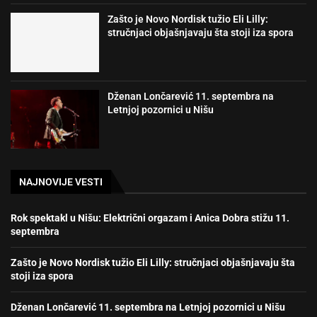
Zašto je Novo Nordisk tužio Eli Lilly:
stručnjaci objašnjavaju šta stoji iza spora
Dženan Lončarević 11. septembra na
Letnjoj pozornici u Nišu
NAJNOVIJE VESTI
Rok spektakl u Nišu: Električni orgazam i Anica Dobra stižu 11.
septembra
Zašto je Novo Nordisk tužio Eli Lilly: stručnjaci objašnjavaju šta
stoji iza spora
Dženan Lončarević 11. septembra na Letnjoj pozornici u Nišu