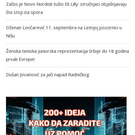
Zašto je Novo Nordisk tužio Eli Lilly: stručnjaci objašnjavaju
šta stoji iza spora
Dženan Lončarević 11. septembra na Letnjoj pozornici u
Nišu
Ženska teniska juniorska reprezentacija Srbije do 18 godina
prvak Evrope!
Dušan Jovanović za jači napad Radničkog