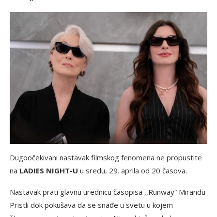
Dugoočekivani nastavak filmskog fenomena ne propustite
na
LADIES NIGHT-U
u sredu, 29. aprila od 20 časova.
Nastavak prati glavnu urednicu časopisa ,,Runway” Mirandu
Pristli dok pokušava da se snađe u svetu u kojem