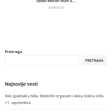
Dylan Moran stiže u...
29/06/2026
Pretraga
PRETRAGA
Najnovije vesti
Rok spektakl u Nišu: Električni orgazam i Anica Dobra stižu
11. septembra