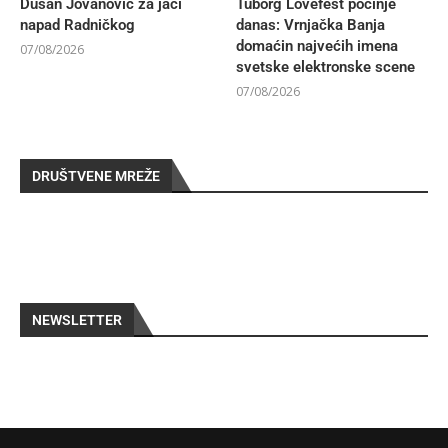
Dušan Jovanović za jači
Tuborg Lovefest počinje
napad Radničkog
danas: Vrnjačka Banja
domaćin najvećih imena
07/08/2026
svetske elektronske scene
07/08/2026
DRUŠTVENE MREŽE
NEWSLETTER