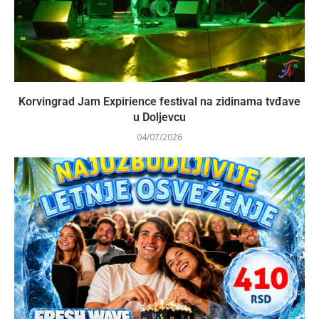
Korvingrad Jam Expirience festival na zidinama tvđave
u Doljevcu
04/07/2026