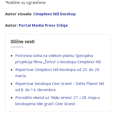
*količine su ograničene
Autor vizuala:
Cineplexx Niš bioskop
Autor:
Portal Media Press Srbija
Slične vesti
Potresna istina na velikom platnu: Specijalna
projekcija filma „Žetva“ u bioskopu Cineplexx Niš
Repertoar Cineplexx Niš bioskopa od 23. do 29.
marta
Repertoar bioskopa Cine Grand – Delta Planet Niš
od 8. do 14. decembra
Porodični vikend uz ‘Malu sirenu’ 27. i 28. maja u
bioskopima Vilin grad i Cine Grand