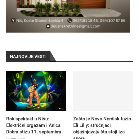
NAJNOVIJE VESTI
Rok spektakl u Nišu:
Zašto je Novo Nordisk tužio
Električni orgazam i Anica
Eli Lilly: stručnjaci
Dobra stižu 11. septembra
objašnjavaju šta stoji iza
spora