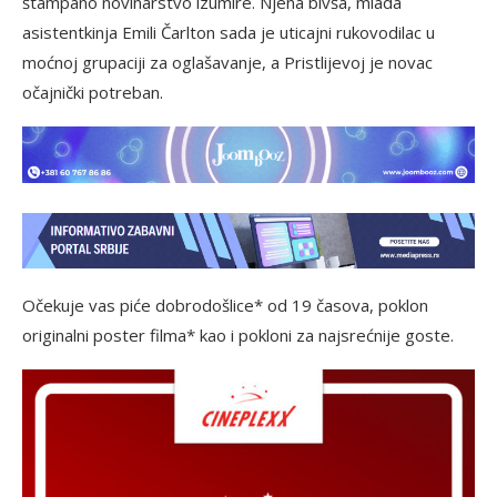
štampano novinarstvo izumire. Njena bivša, mlada
asistentkinja Emili Čarlton sada je uticajni rukovodilac u
moćnoj grupaciji za oglašavanje, a Pristlijevoj je novac
očajnički potreban.
Očekuje vas piće dobrodošlice* od 19 časova, poklon
originalni poster filma* kao i pokloni za najsrećnije goste.