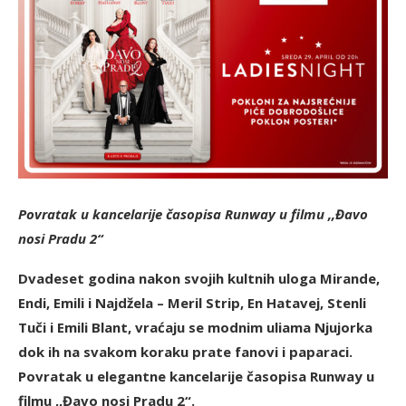
Povratak u kancelarije časopisa Runway u filmu ,,Đavo
nosi Pradu 2“
Dvadeset godina nakon svojih kultnih uloga Mirande,
Endi, Emili i Najdžela – Meril Strip, En Hatavej, Stenli
Tuči i Emili Blant, vraćaju se modnim uliama Njujorka
dok ih na svakom koraku prate fanovi i paparaci.
Povratak u elegantne kancelarije časopisa Runway u
filmu ,,Đavo nosi Pradu 2“.