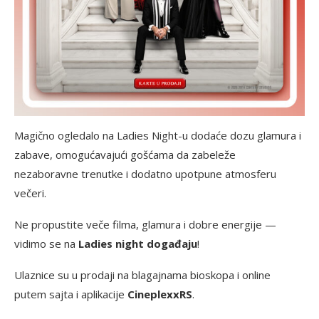
Magično ogledalo na Ladies Night-u dodaće dozu glamura i
zabave, omogućavajući gošćama da zabeleže
nezaboravne trenutke i dodatno upotpune atmosferu
večeri.
Ne propustite veče filma, glamura i dobre energije —
vidimo se na
Ladies night događaju
!
Ulaznice su u prodaji na blagajnama bioskopa i online
putem sajta i aplikacije
CineplexxRS
.