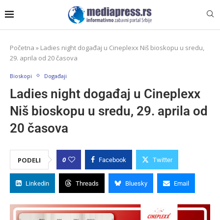
Početna
»
Ladies night događaj u Cineplexx Niš bioskopu u sredu,
29. aprila od 20 časova
Bioskopi
Događaji
Ladies night događaj u Cineplexx
Niš bioskopu u sredu, 29. aprila od
20 časova
0
PODELI
Facebook
Twitter
Linkedin
Threads
Bluesky
Email