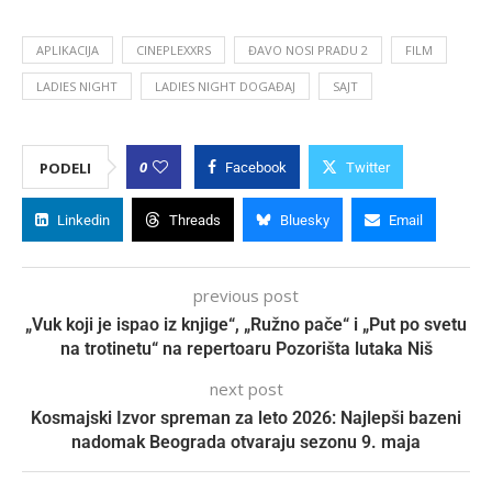
APLIKACIJA
CINEPLEXXRS
ĐAVO NOSI PRADU 2
FILM
LADIES NIGHT
LADIES NIGHT DOGAĐAJ
SAJT
0
PODELI
Facebook
Twitter
Linkedin
Threads
Bluesky
Email
previous post
„Vuk koji je ispao iz knjige“, „Ružno pače“ i „Put po svetu
na trotinetu“ na repertoaru Pozorišta lutaka Niš
next post
Kosmajski Izvor spreman za leto 2026: Najlepši bazeni
nadomak Beograda otvaraju sezonu 9. maja