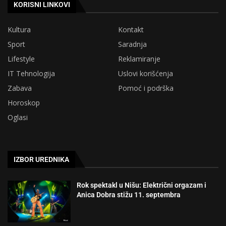
KORISNI LINKOVI
Kultura
Kontakt
Sport
Saradnja
Lifestyle
Reklamiranje
IT Tehnologija
Uslovi korišćenja
Zabava
Pomoć i podrška
Horoskop
Oglasi
IZBOR UREDNIKA
Rok spektakl u Nišu: Električni orgazam i
Anica Dobra stižu 11. septembra