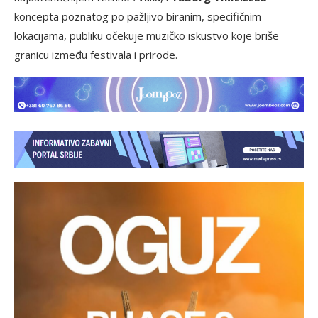
koncepta poznatog po pažljivo biranim, specifičnim
lokacijama, publiku očekuje muzičko iskustvo koje briše
granicu između festivala i prirode.