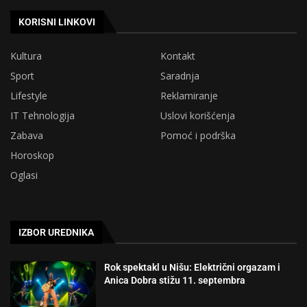
KORISNI LINKOVI
Kultura
Kontakt
Sport
Saradnja
Lifestyle
Reklamiranje
IT Tehnologija
Uslovi korišćenja
Zabava
Pomoć i podrška
Horoskop
Oglasi
IZBOR UREDNIKA
Rok spektakl u Nišu: Električni orgazam i
Anica Dobra stižu 11. septembra