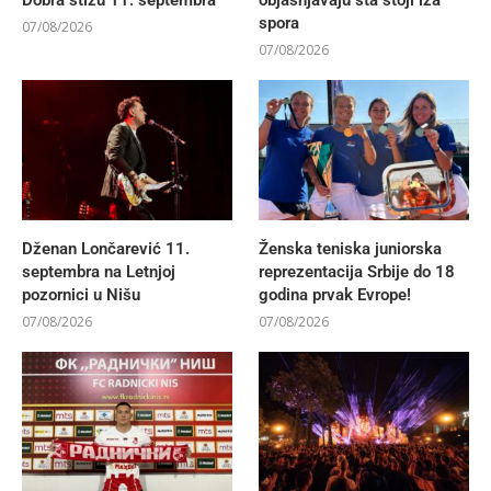
Dobra stižu 11. septembra
objašnjavaju šta stoji iza
spora
07/08/2026
07/08/2026
Dženan Lončarević 11.
Ženska teniska juniorska
septembra na Letnjoj
reprezentacija Srbije do 18
pozornici u Nišu
godina prvak Evrope!
07/08/2026
07/08/2026