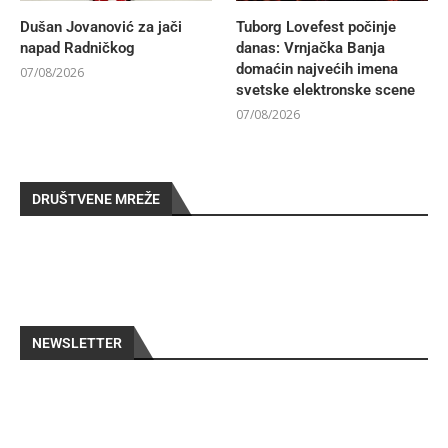
Dušan Jovanović za jači
Tuborg Lovefest počinje
napad Radničkog
danas: Vrnjačka Banja
domaćin najvećih imena
07/08/2026
svetske elektronske scene
07/08/2026
DRUŠTVENE MREŽE
NEWSLETTER