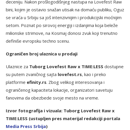
deceniju. Nakon prošlogodišnjeg nastupa na Lovefest Raw
bini, kojim je ostavio snažan utisak na domaću publiku, Oguz
se vraća u Srbiju sa još intenzivnijim i produkcijski moćnijim
setom. Poznat po sirovoj energiji i izdanjima koja beleže
milionske strimove, na Kosmaj donosi zvuk koji trenutno
definiše evropsku techno scenu.
Ograničen broj ulaznica u prodaji
Ulaznice za
Tuborg
Lovefest Raw x TIME:LESS
dostupne
su putem zvaničnog sajta
lovefest.rs
, kao i preko
platforme
efinity.rs
. Zbog velikog interesovanja i
ograničenog kapaciteta lokacije, organizatori savetuju
fanovima da obezbede svoje mesto na vreme.
Izvor fotografija i vizuala:
Tuborg
Lovefest Raw x
TIME:LESS (ustupljen pres materijal redakciji portala
Media Press Srbija
)