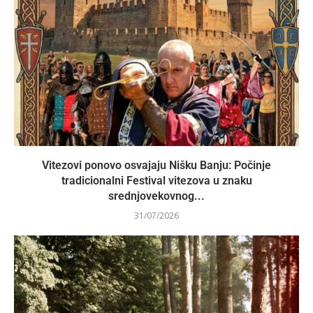
Vitezovi ponovo osvajaju Nišku Banju: Počinje
tradicionalni Festival vitezova u znaku
srednjovekovnog...
31/07/2026