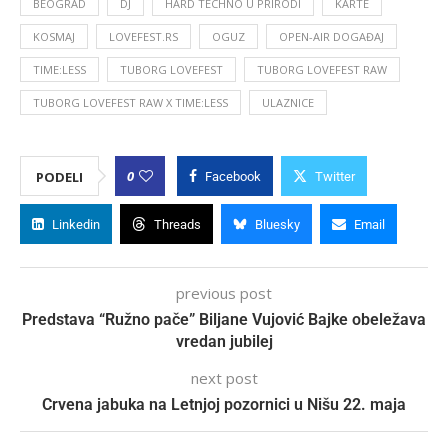
BEOGRAD
DJ
HARD TECHNO U PRIRODI
KARTE
KOSMAJ
LOVEFEST.RS
OGUZ
OPEN-AIR DOGAĐAJ
TIME:LESS
TUBORG LOVEFEST
TUBORG LOVEFEST RAW
TUBORG LOVEFEST RAW X TIME:LESS
ULAZNICE
0
PODELI
Facebook
Twitter
Linkedin
Threads
Bluesky
Email
previous post
Predstava “Ružno pače” Biljane Vujović Bajke obeležava
vredan jubilej
next post
Crvena jabuka na Letnjoj pozornici u Nišu 22. maja