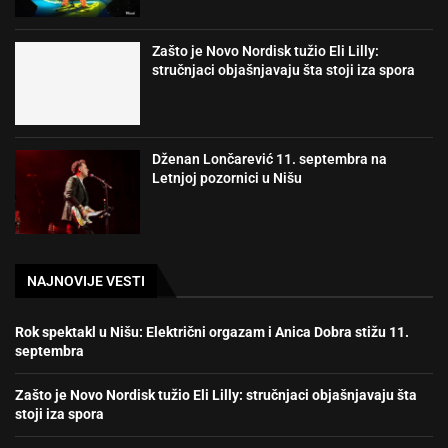
Zašto je Novo Nordisk tužio Eli Lilly:
stručnjaci objašnjavaju šta stoji iza spora
Dženan Lončarević 11. septembra na
Letnjoj pozornici u Nišu
NAJNOVIJE VESTI
Rok spektakl u Nišu: Električni orgazam i Anica Dobra stižu 11.
septembra
Zašto je Novo Nordisk tužio Eli Lilly: stručnjaci objašnjavaju šta
stoji iza spora