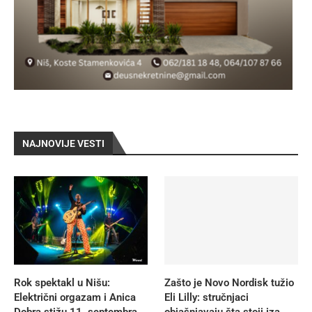
NAJNOVIJE VESTI
Rok spektakl u Nišu:
Zašto je Novo Nordisk tužio
Električni orgazam i Anica
Eli Lilly: stručnjaci