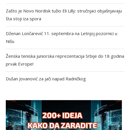
Zašto je Novo Nordisk tužio Eli Lilly: stručnjaci objašnjavaju
šta stoji iza spora
Dženan Lončarević 11. septembra na Letnjoj pozornici u
Nišu
Ženska teniska juniorska reprezentacija Srbije do 18 godina
prvak Evrope!
Dušan Jovanović za jači napad Radničkog