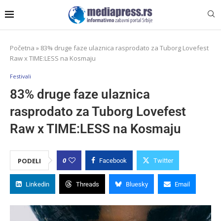
Početna
»
83% druge faze ulaznica rasprodato za Tuborg Lovefest
Raw x TIME:LESS na Kosmaju
Festivali
83% druge faze ulaznica
rasprodato za Tuborg Lovefest
Raw x TIME:LESS na Kosmaju
0
PODELI
Facebook
Twitter
Linkedin
Threads
Bluesky
Email