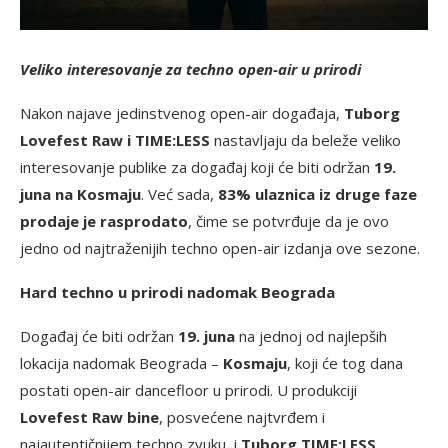
Veliko interesovanje za techno open-air u prirodi
Nakon najave jedinstvenog open-air događaja,
Tuborg
Lovefest Raw i TIME:LESS
nastavljaju da beleže veliko
interesovanje publike za događaj koji će biti održan
19.
juna na Kosmaju
. Već sada,
83% ulaznica iz druge faze
prodaje je rasprodato
, čime se potvrđuje da je ovo
jedno od najtraženijih techno open-air izdanja ove sezone.
Hard techno u prirodi nadomak Beograda
Događaj će biti održan
19. juna
na jednoj od najlepših
lokacija nadomak Beograda –
Kosmaju
, koji će tog dana
postati open-air dancefloor u prirodi. U produkciji
Lovefest Raw bine
, posvećene najtvrđem i
najautentičnijem techno zvuku, i
Tuborg TIME:LESS