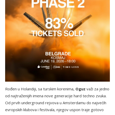
Rođen u Holandiji, sa turskim korenima,
Oguz
važi za jedno
od najtraženijih imena nove generacije hard techno zvuka.
Od prvih underground rejvova u Amsterdamu do najvećih
evropskih klubova i festivala, njegov uspon traje gotovo