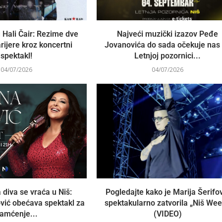
 Hali Čair: Rezime dve
Najveći muzički izazov Peđe
rijere kroz koncertni
Jovanovića do sada očekuje nas
spektakl!
Letnjoj pozornici...
04/07/2026
04/07/2026
 diva se vraća u Niš:
Pogledajte kako je Marija Šerifo
vić obećava spektakl za
spektakularno zatvorila „Niš Wee
amćenje...
(VIDEO)