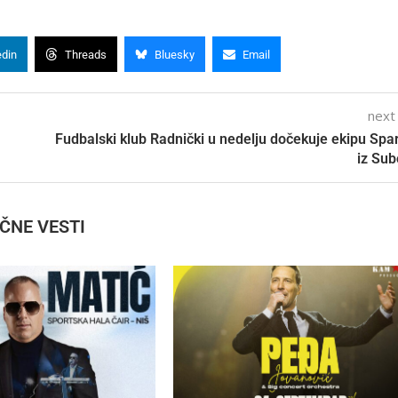
edin
Threads
Bluesky
Email
next
Fudbalski klub Radnički u nedelju dočekuje ekipu Spa
iz Sub
IČNE VESTI