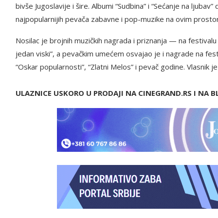
bivše Jugoslavije i šire. Albumi “Sudbina” i “Sećanje na ljub
najpopularnijih pevača zabavne i pop-muzike na ovim prosto
Nosilac je brojnih muzičkih nagrada i priznanja — na festiv
jedan viski”, a pevačkim umećem osvajao je i nagrade na festi
“Oskar popularnosti”, “Zlatni Melos” i pevač godine. Vlasnik j
ULAZNICE USKORO U PRODAJI NA CINEGRAND.RS I NA B