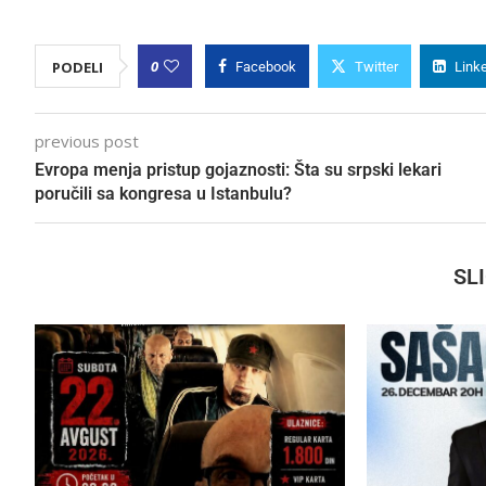
0
PODELI
Facebook
Twitter
Link
previous post
Evropa menja pristup gojaznosti: Šta su srpski lekari
poručili sa kongresa u Istanbulu?
SL