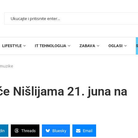
LIFESTYLE
IT TEHNOLOGIJA
ZABAVA
OGLASI
 muzike
e Nišlijama 21. juna na
din
Threads
Bluesky
Email