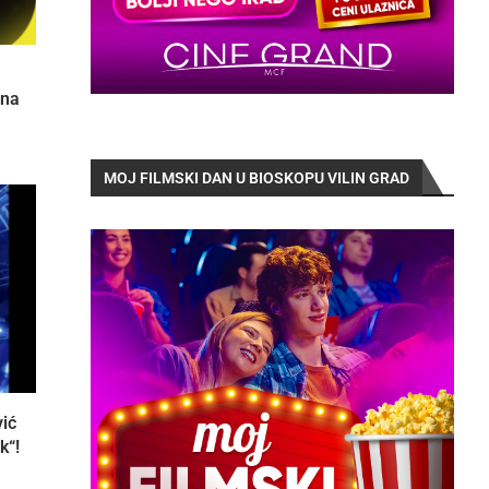
 na
MOJ FILMSKI DAN U BIOSKOPU VILIN GRAD
vić
k“!