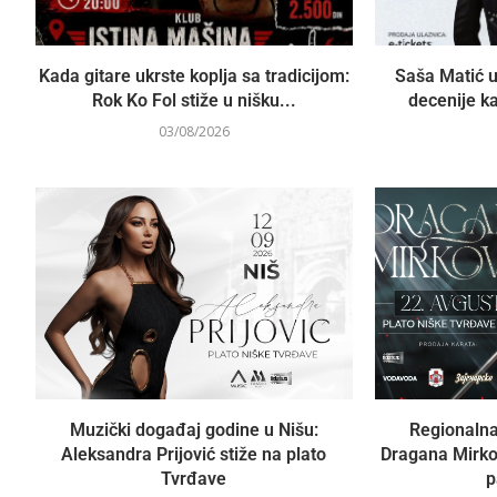
Kada gitare ukrste koplja sa tradicijom:
Saša Matić u
Rok Ko Fol stiže u nišku...
decenije ka
03/08/2026
Muzički događaj godine u Nišu:
Regionalna
Aleksandra Prijović stiže na plato
Dragana Mirko
Tvrđave
p