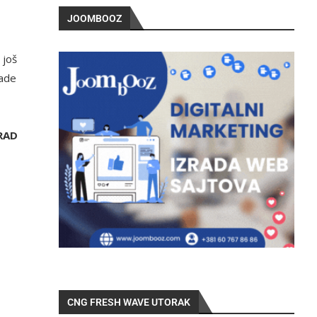
JOOMBOOZ
 još
rade
RAD
CNG FRESH WAVE UTORAK