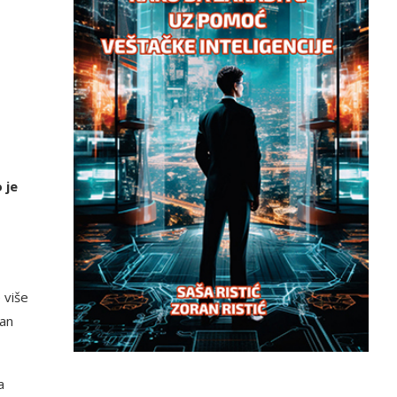
 je
 više
dan
a