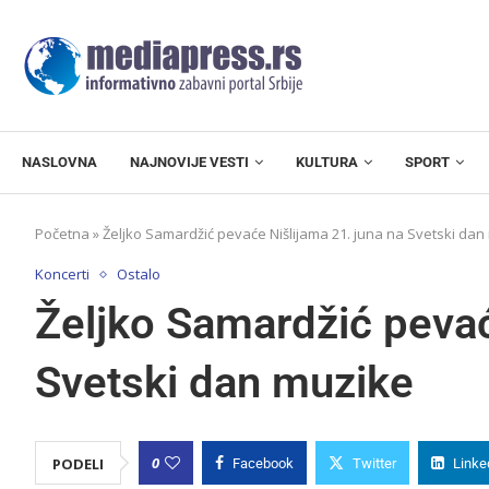
NASLOVNA
NAJNOVIJE VESTI
KULTURA
SPORT
Početna
»
Željko Samardžić pevaće Nišlijama 21. juna na Svetski dan
Koncerti
Ostalo
Željko Samardžić pevać
Svetski dan muzike
0
PODELI
Facebook
Twitter
Linke