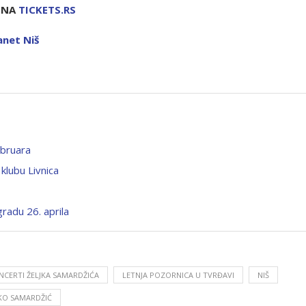
U NA
TICKETS.RS
anet Niš
ebruara
klubu Livnica
gradu 26. aprila
NCERTI ŽELJKA SAMARDŽIĆA
LETNJA POZORNICA U TVRĐAVI
NIŠ
JKO SAMARDŽIĆ