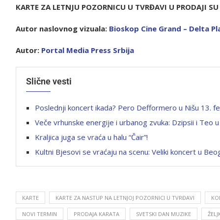
KARTE ZA LETNJU POZORNICU U TVRĐAVI U PRODAJI S
Autor naslovnog vizuala:
Bioskop Cine Grand – Delta Pl
Autor:
Portal Media Press Srbija
Slične vesti
Poslednji koncert ikada? Pero Defformero u Nišu 13. f
Veče vrhunske energije i urbanog zvuka: Dzipsii i Teo u 
Kraljica juga se vraća u halu “Čair”!
Kultni Bjesovi se vraćaju na scenu: Veliki koncert u Beo
KARTE
KARTE ZA NASTUP NA LETNJOJ POZORNICI U TVRĐAVI
KO
NOVI TERMIN
PRODAJA KARATA
SVETSKI DAN MUZIKE
ŽEL