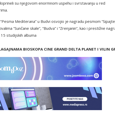
av” doprineli su njegovom enormnom uspehu i svrstavanju u red
rima.
alu “Pesma Mediterana” u Budvi osvojio je nagradu pesmom “Sipajte
valima “Sunčane skale”, “Budva” i “Zrenjanin”, kao i prestižne nag
e 15 studijskih albuma
LAGAJNAMA BIOSKOPA CINE GRAND DELTA PLANET I VILIN G