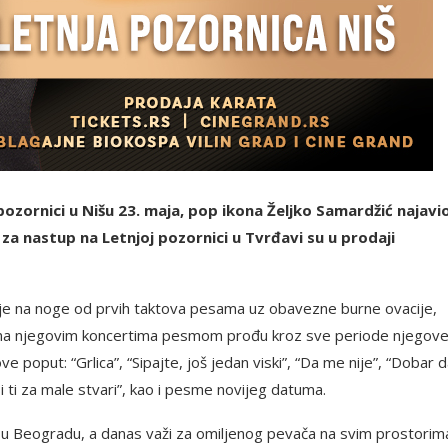
zornici u Nišu 23. maja, pop ikona Željko Samardžić najavio
 za nastup na Letnjoj pozornici u Tvrđavi su u prodaji
aje na noge od prvih taktova pesama uz obavezne burne ovacije,
a na njegovim koncertima pesmom prođu kroz sve periode njegove
ve poput: “Grlica”, “Sipajte, još jedan viski”, “Da me nije”, “Dobar 
si ti za male stvari”, kao i pesme novijeg datuma.
 u Beogradu, a danas važi za omiljenog pevača na svim prostorim