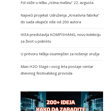
Fol stiže u nišku „Istina mašinu” 22. avgusta
Najveći projekat Udruženja „Kreativna fabrika”
do sada okupiće više od 200 autora
IKEA predstavlja KOMPISHÄNG, novu kolekciju
za život u pokretu
U pritvoru Nišlija osumnjičen za nošenje oružja
Maxi H2O Stage i ovog leta postaje centar
dnevnog festivalskog provoda