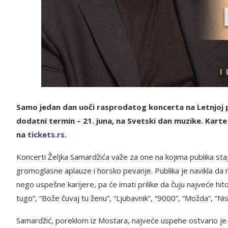
Samo jedan dan uoči rasprodatog koncerta na Letnjoj po
dodatni termin – 21. juna, na Svetski dan muzike. Karte
na
tickets.rs.
Koncerti Željka Samardžića važe za one na kojima publika st
gromoglasne aplauze i horsko pevanje. Publika je navikla d
nego uspešne karijere, pa će imati prilike da čuju najveće hito
tugo”, “Bože čuvaj tu ženu”, “Ljubavnik”, “9000”, “Možda”, “Ni
Samardžić, poreklom iz Mostara, najveće uspehe ostvario je