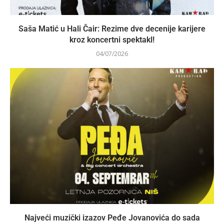
Saša Matić u Hali Čair: Rezime dve decenije karijere
kroz koncertni spektakl!
04/07/2026
Najveći muzički izazov Peđe Jovanovića do sada