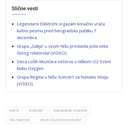
Slične vesti
Legendarni Električni orgazam konačno vraća
kultnu pesmu pred beogradsku publiku 7.
decembra
Grupa „Galija“ u svom Nišu proslavila pola veka
čistog rokenrola! (VIDEO)
Deca Loših Muzičara večeras u niškom O2 Event
klubu Oxygen
Grupa Regina u Nišu: Koncert za humanu misiju
(VIDEO)
KARTE
KONCERT
OMLADINSKI STADION
TEA TAIROVIĆ
VELIKI SOLISTIČKI KONCERT