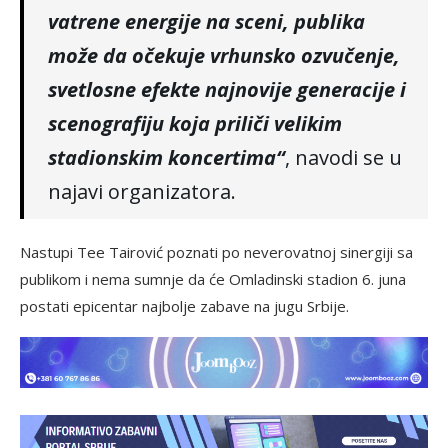
vatrene energije na sceni, publika
može da očekuje vrhunsko ozvučenje,
svetlosne efekte najnovije generacije i
scenografiju koja priliči velikim
stadionskim koncertima“
, navodi se u
najavi organizatora.
Nastupi Tee Tairović poznati po neverovatnoj sinergiji sa
publikom i nema sumnje da će Omladinski stadion 6. juna
postati epicentar najbolje zabave na jugu Srbije.