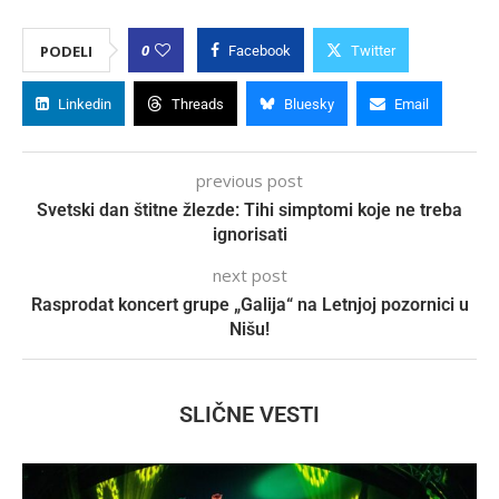
0
PODELI
Facebook
Twitter
Linkedin
Threads
Bluesky
Email
previous post
Svetski dan štitne žlezde: Tihi simptomi koje ne treba
ignorisati
next post
Rasprodat koncert grupe „Galija“ na Letnjoj pozornici u
Nišu!
SLIČNE VESTI