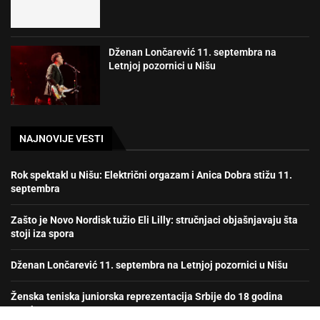
Dženan Lončarević 11. septembra na
Letnjoj pozornici u Nišu
NAJNOVIJE VESTI
Rok spektakl u Nišu: Električni orgazam i Anica Dobra stižu 11.
septembra
Zašto je Novo Nordisk tužio Eli Lilly: stručnjaci objašnjavaju šta
stoji iza spora
Dženan Lončarević 11. septembra na Letnjoj pozornici u Nišu
Ženska teniska juniorska reprezentacija Srbije do 18 godina
prvak Evrope!