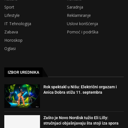
Sport
Saradnja
Lifestyle
Reklamiranje
IT Tehnologija
Uslovi korišćenja
Zabava
Pomoć i podrška
Horoskop
Oglasi
IZBOR UREDNIKA
Rok spektakl u Nišu: Električni orgazam i
Anica Dobra stižu 11. septembra
Zašto je Novo Nordisk tužio Eli Lilly:
stručnjaci objašnjavaju šta stoji iza spora