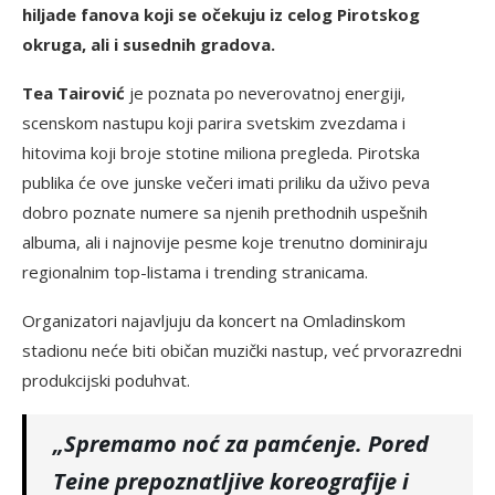
hiljade fanova koji se očekuju iz celog Pirotskog
okruga, ali i susednih gradova.
Tea Tairović
je poznata po neverovatnoj energiji,
scenskom nastupu koji parira svetskim zvezdama i
hitovima koji broje stotine miliona pregleda. Pirotska
publika će ove junske večeri imati priliku da uživo peva
dobro poznate numere sa njenih prethodnih uspešnih
albuma, ali i najnovije pesme koje trenutno dominiraju
regionalnim top-listama i trending stranicama.
Organizatori najavljuju da koncert na Omladinskom
stadionu neće biti običan muzički nastup, već prvorazredni
produkcijski poduhvat.
„Spremamo noć za pamćenje. Pored
Teine prepoznatljive koreografije i