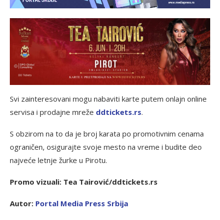
Svi zainteresovani mogu nabaviti karte putem onlajn online
servisa i prodajne mreže
ddtickets.rs
.
S obzirom na to da je broj karata po promotivnim cenama
ograničen, osigurajte svoje mesto na vreme i budite deo
najveće letnje žurke u Pirotu.
Promo vizuali: Tea Tairović/ddtickets.rs
Autor:
Portal Media Press Srbija