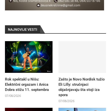
NAJNOVIJE VESTI
Rok spektakl u Nišu:
Zašto je Novo Nordisk tužio
Električni orgazam i Anica
Eli Lilly: stručnjaci
Dobra stižu 11. septembra
objašnjavaju šta stoji iza
spora
07/08/2026
07/08/2026