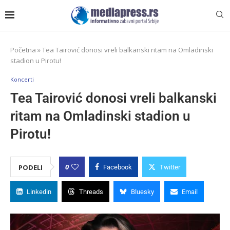
Početna
»
Tea Tairović donosi vreli balkanski ritam na Omladinski
stadion u Pirotu!
Koncerti
Tea Tairović donosi vreli balkanski
ritam na Omladinski stadion u
Pirotu!
0
PODELI
Facebook
Twitter
Linkedin
Threads
Bluesky
Email