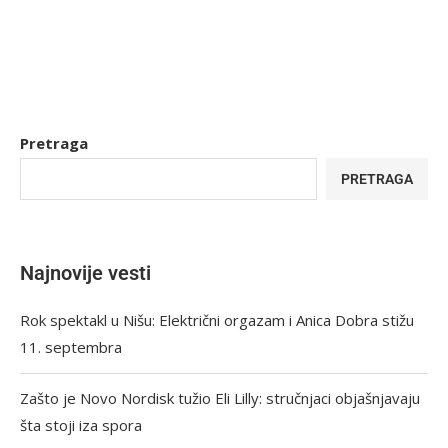
Pretraga
PRETRAGA
Najnovije vesti
Rok spektakl u Nišu: Električni orgazam i Anica Dobra stižu
11. septembra
Zašto je Novo Nordisk tužio Eli Lilly: stručnjaci objašnjavaju
šta stoji iza spora