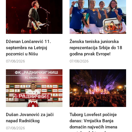
Dženan Lončarević 11.
Ženska teniska juniorska
septembra na Letnjoj
reprezentacija Srbije do 18
pozornici u Nišu
godina prvak Evrope!
07/08/2026
07/08/2026
Dušan Jovanović za jači
Tuborg Lovefest počinje
napad Radničkog
danas: Vrnjačka Banja
domaćin najvećih imena
07/08/2026