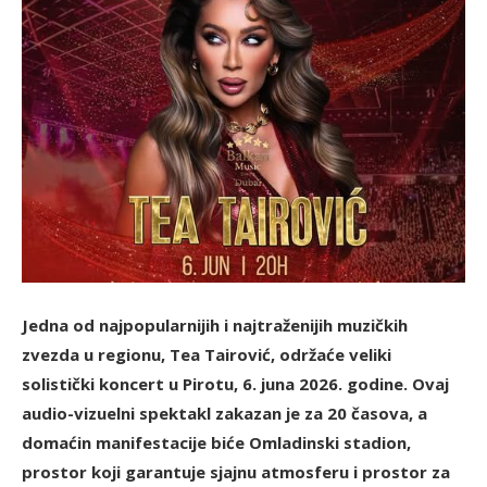
Jedna od najpopularnijih i najtraženijih muzičkih
zvezda u regionu, Tea Tairović, održaće veliki
solistički koncert u Pirotu, 6. juna 2026. godine. Ovaj
audio-vizuelni spektakl zakazan je za 20 časova, a
domaćin manifestacije biće Omladinski stadion,
prostor koji garantuje sjajnu atmosferu i prostor za