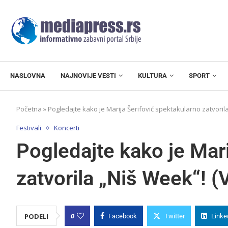
NASLOVNA
NAJNOVIJE VESTI
KULTURA
SPORT
Početna
»
Pogledajte kako je Marija Šerifović spektakularno zatvoril
Festivali
Koncerti
Pogledajte kako je Mari
zatvorila „Niš Week“! 
0
PODELI
Facebook
Twitter
Linke