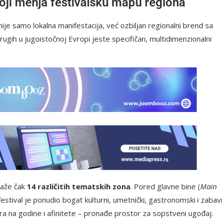
oji menja festivalsku mapu regiona
je samo lokalna manifestacija, već ozbiljan regionalni brend sa
rugih u jugoistočnoj Evropi jeste specifičan, multidimenzionalni
traže čak
14 različitih tematskih zona
. Pored glavne bine (
Main
estival je ponudio bogat kulturni, umetnički, gastronomski i zabav
a na godine i afinitete – pronađe prostor za sopstveni ugođaj.