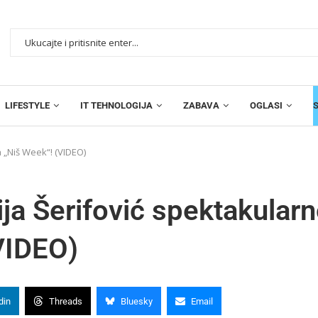
LIFESTYLE
IT TEHNOLOGIJA
ZABAVA
OGLASI
a „Niš Week“! (VIDEO)
ja Šerifović spektakular
(VIDEO)
din
Threads
Bluesky
Email