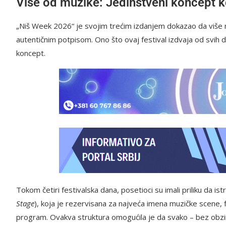
Više od muzike: Jedinstveni koncept k
„Niš Week 2026“ je svojim trećim izdanjem dokazao da više ni
autentičnim potpisom. Ono što ovaj festival izdvaja od svih d
koncept.
Tokom četiri festivalska dana, posetioci su imali priliku da is
Stage
), koja je rezervisana za najveća imena muzičke scene, f
program. Ovakva struktura omogućila je da svako – bez obzir