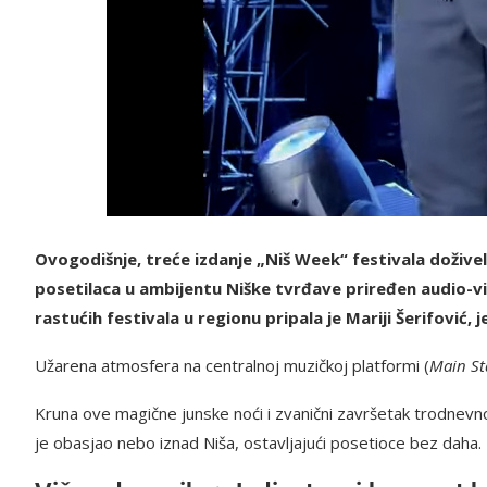
Ovogodišnje, treće izdanje „Niš Week“ festivala doživel
posetilaca u ambijentu Niške tvrđave priređen audio-vi
rastućih festivala u regionu pripala je Mariji Šerifović, 
Užarena atmosfera na centralnoj muzičkoj platformi (
Main St
Kruna ove magične junske noći i zvanični završetak trodnev
je obasjao nebo iznad Niša, ostavljajući posetioce bez daha.