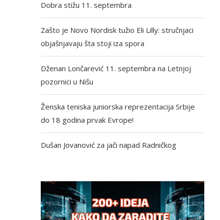
Dobra stižu 11. septembra
Zašto je Novo Nordisk tužio Eli Lilly: stručnjaci
objašnjavaju šta stoji iza spora
Dženan Lončarević 11. septembra na Letnjoj
pozornici u Nišu
Ženska teniska juniorska reprezentacija Srbije
do 18 godina prvak Evrope!
Dušan Jovanović za jači napad Radničkog