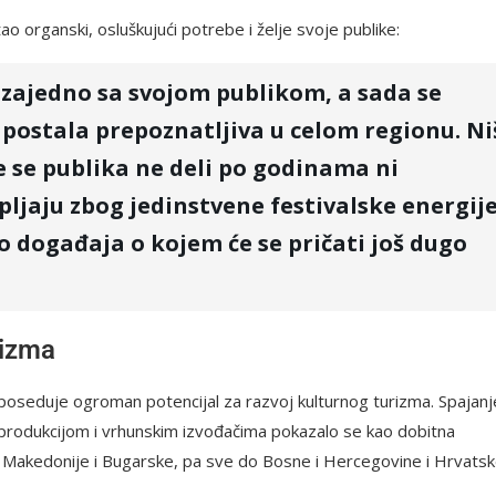
o organski, osluškujući potrebe i želje svoje publike:
o zajedno sa svojom publikom, a sada se
e postala prepoznatljiva u celom regionu. Ni
e se publika ne deli po godinama ni
ljaju zbog jedinstvene festivalske energij
o događaja o kojem će se pričati još dugo
rizma
poseduje ogroman potencijal za razvoj kulturnog turizma. Spajanj
 produkcijom i vrhunskim izvođačima pokazalo se kao dobitna
ne Makedonije i Bugarske, pa sve do Bosne i Hercegovine i Hrvatsk