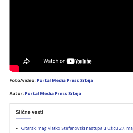
Foto/video:
Portal Media Press Srbija
Autor:
Portal Media Press Srbija
Slične vesti
Gitarski mag Vlatko Stefanovski nastupa u Užicu 27. maj