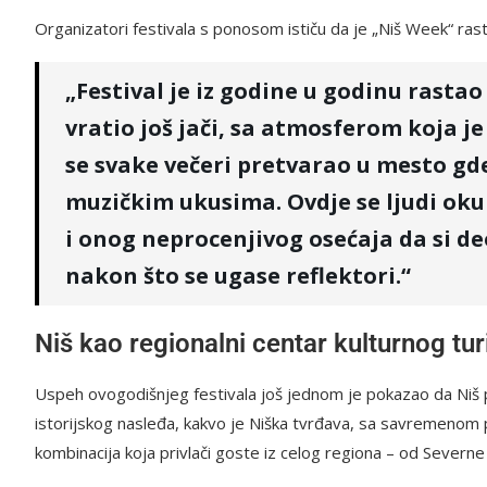
Organizatori festivala s ponosom ističu da je „Niš Week“ rasta
„Festival je iz godine u godinu rasta
vratio još jači, sa atmosferom koja j
se svake večeri pretvarao u mesto gd
muzičkim ukusima. Ovdje se ljudi okup
i onog neprocenjivog osećaja da si de
nakon što se ugase reflektori.“
Niš kao regionalni centar kulturnog tu
Uspeh ovogodišnjeg festivala još jednom je pokazao da Niš 
istorijskog nasleđa, kakvo je Niška tvrđava, sa savremenom
kombinacija koja privlači goste iz celog regiona – od Sever