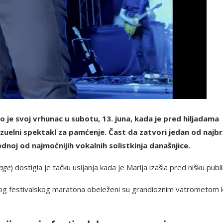
o je svoj vrhunac u subotu, 13. juna, kada je pred hiljadama
zuelni spektakl za pamćenje. Čast da zatvori jedan od najbr
jednoj od najmoćnijih vokalnih solistkinja današnjice.
age
) dostigla je tačku usijanja kada je Marija izašla pred nišku publi
nog festivalskog maratona obeleženi su grandioznim vatrometom k