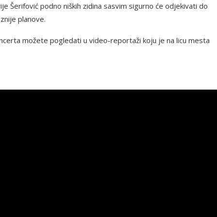
ije Šerifović podno niških zidina sasvim sigurno će odjekivati do
oznije planove.
erta možete pogledati u video-reportaži koju je na licu mesta