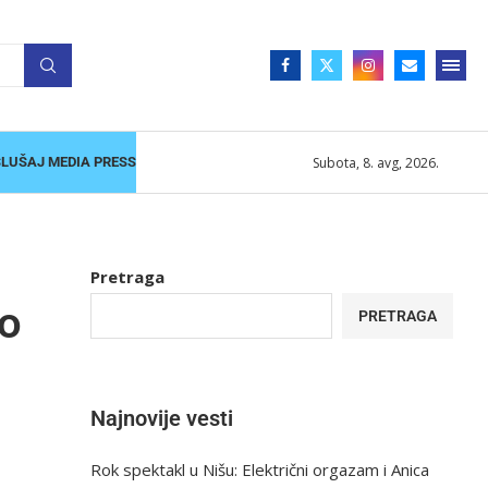
Subota, 8. avg, 2026.
SLUŠAJ MEDIA PRESS
Pretraga
no
PRETRAGA
Najnovije vesti
Rok spektakl u Nišu: Električni orgazam i Anica