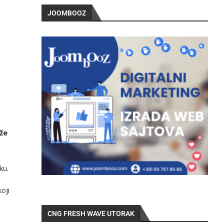
JOOMBOOZ
že
ku.
oji
CNG FRESH WAVE UTORAK