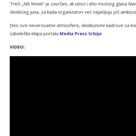
Treći „Niš Week“ je završen, ali utisci i eho moćnog glasa Mar
sledećeg juna, za kada organizatori već najavljuju još ambici
Deo ove neverovatne atmosfere, ekskluzivne kadrove sa konc
zabeležila ekipa portala
Media Press Srbija
VIDEO: