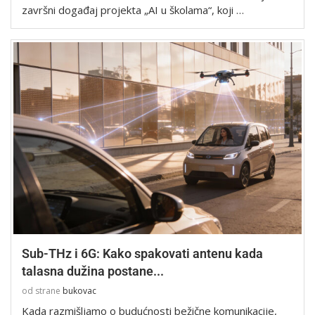
završni događaj projekta „AI u školama“, koji …
Sub-THz i 6G: Kako spakovati antenu kada
talasna dužina postane...
od strane
bukovac
Kada razmišljamo o budućnosti bežične komunikacije,