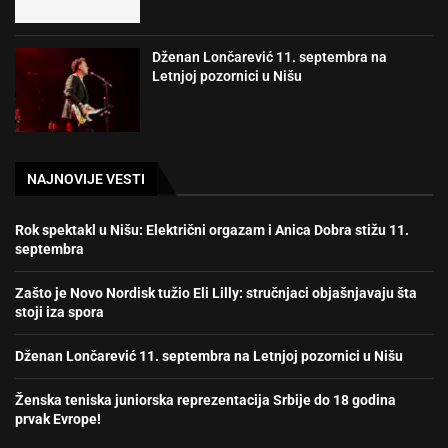
Dženan Lončarević 11. septembra na
Letnjoj pozornici u Nišu
NAJNOVIJE VESTI
Rok spektakl u Nišu: Električni orgazam i Anica Dobra stižu 11.
septembra
Zašto je Novo Nordisk tužio Eli Lilly: stručnjaci objašnjavaju šta
stoji iza spora
Dženan Lončarević 11. septembra na Letnjoj pozornici u Nišu
Ženska teniska juniorska reprezentacija Srbije do 18 godina
prvak Evrope!