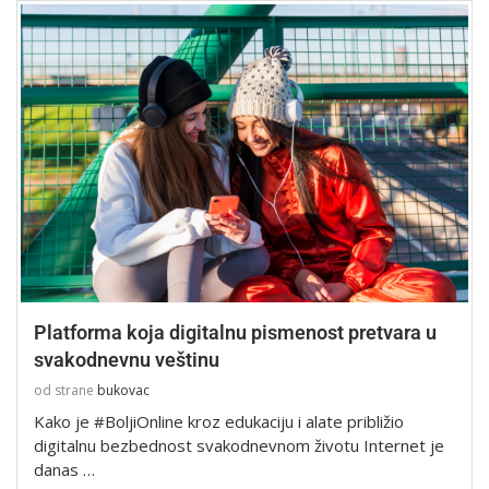
Platforma koja digitalnu pismenost pretvara u
svakodnevnu veštinu
od strane
bukovac
Kako je #BoljiOnline kroz edukaciju i alate približio
digitalnu bezbednost svakodnevnom životu Internet je
danas …