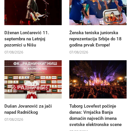
Dženan Lončarević 11.
Ženska teniska juniorska
septembra na Letnjoj
reprezentacija Srbije do 18
pozornici u Nišu
godina prvak Evrope!
07/08/2026
07/08/2026
Dušan Jovanović za jači
Tuborg Lovefest počinje
napad Radničkog
danas: Vrnjačka Banja
domaćin najvećih imena
07/08/2026
svetske elektronske scene