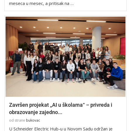
meseca u mesec, a pritisak na …
Završen projekat „AI u školama“ – privreda i
obrazovanje zajedno...
od strane
bukovac
U Schneider Electric Hub-u u Novom Sadu održan je