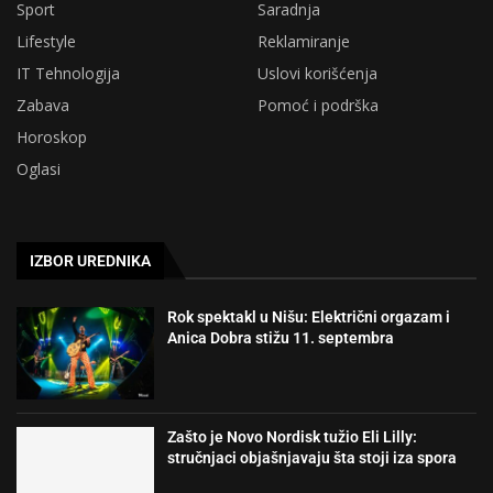
Sport
Saradnja
Lifestyle
Reklamiranje
IT Tehnologija
Uslovi korišćenja
Zabava
Pomoć i podrška
Horoskop
Oglasi
IZBOR UREDNIKA
Rok spektakl u Nišu: Električni orgazam i
Anica Dobra stižu 11. septembra
Zašto je Novo Nordisk tužio Eli Lilly:
stručnjaci objašnjavaju šta stoji iza spora