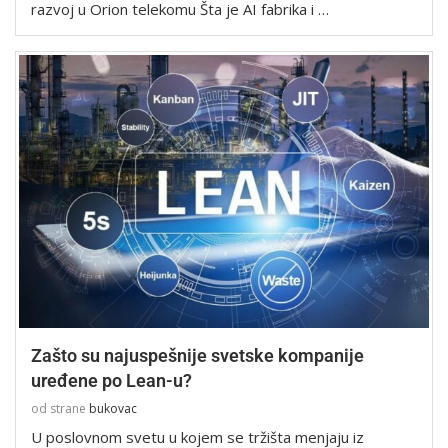
razvoj u Orion telekomu Šta je AI fabrika i …
Zašto su najuspešnije svetske kompanije
uređene po Lean-u?
od strane
bukovac
U poslovnom svetu u kojem se tržišta menjaju iz