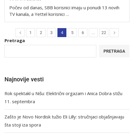
Počev od danas, SBB korisnici imaju u ponudi 13 novih
TV kanala, a Yettel korisnici …
4
…
1
2
3
5
6
22
Pretraga
PRETRAGA
Najnovije vesti
Rok spektakl u Nišu: Električni orgazam i Anica Dobra stižu
11. septembra
Zašto je Novo Nordisk tužio Eli Lilly: stručnjaci objašnjavaju
šta stoji iza spora