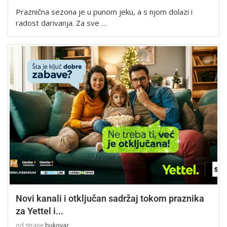
Praznična sezona je u punom jeku, a s njom dolazi i
radost darivanja. Za sve …
Novi kanali i otključan sadržaj tokom praznika
za Yettel i...
od strane
bukovac