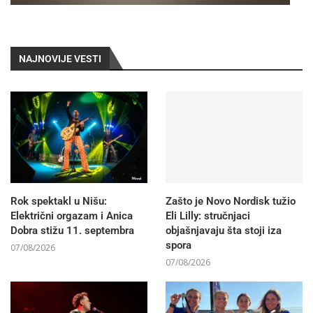
NAJNOVIJE VESTI
Rok spektakl u Nišu:
Zašto je Novo Nordisk tužio
Električni orgazam i Anica
Eli Lilly: stručnjaci
Dobra stižu 11. septembra
objašnjavaju šta stoji iza
spora
07/08/2026
07/08/2026