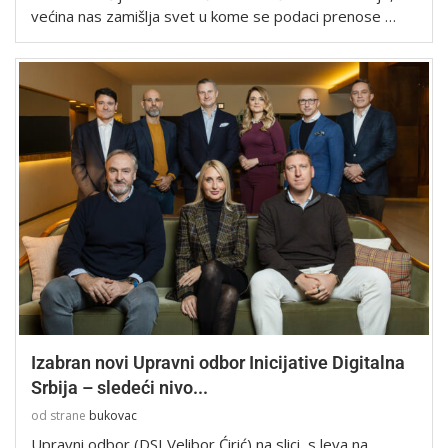
većina nas zamišlja svet u kome se podaci prenose …
Izabran novi Upravni odbor Inicijative Digitalna
Srbija – sledeći nivo...
od strane
bukovac
Upravni odbor (DSI Velibor Ćirić) na slici, s leva na