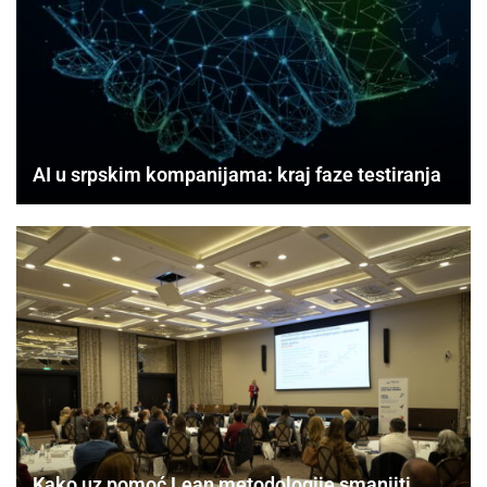
AI u srpskim kompanijama: kraj faze testiranja
Kako uz pomoć Lean metodologije smanjiti