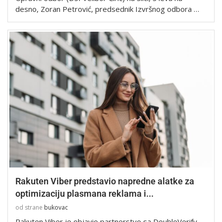
desno, Zoran Petrović, predsednik Izvršnog odbora …
Rakuten Viber predstavio napredne alatke za
optimizaciju plasmana reklama i...
od strane
bukovac
Rakuten Viber je objavio partnerstvo sa DoubleVerify,