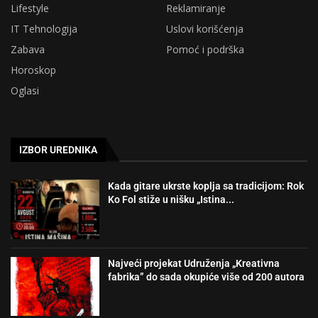
Lifestyle
Reklamiranje
IT Tehnologija
Uslovi korišćenja
Zabava
Pomoć i podrška
Horoskop
Oglasi
IZBOR UREDNIKA
Kada gitare ukrste koplja sa tradicijom: Rok
Ko Fol stiže u nišku „Istina...
Najveći projekat Udruženja „Kreativna
fabrika” do sada okupiće više od 200 autora