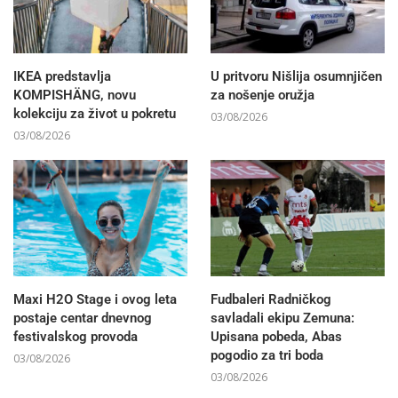
IKEA predstavlja
U pritvoru Nišlija osumnjičen
KOMPISHÄNG, novu
za nošenje oružja
kolekciju za život u pokretu
03/08/2026
03/08/2026
Maxi H2O Stage i ovog leta
Fudbaleri Radničkog
postaje centar dnevnog
savladali ekipu Zemuna:
festivalskog provoda
Upisana pobeda, Abas
pogodio za tri boda
03/08/2026
03/08/2026