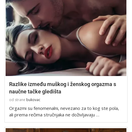
Razlike između muškog i ženskog orgazma s
naučne tačke gledišta
od strane
bukovac
Orgazmi su fenomenalni, nevezano za to kog ste pola,
ali prema rečima stručnjaka ne doživljavaju …