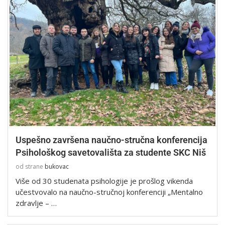
Uspešno završena naučno-stručna konferencija
Psihološkog savetovališta za studente SKC Niš
od strane
bukovac
Više od 30 studenata psihologije je prošlog vikenda
učestvovalo na naučno-stručnoj konferenciji „Mentalno
zdravlje – …