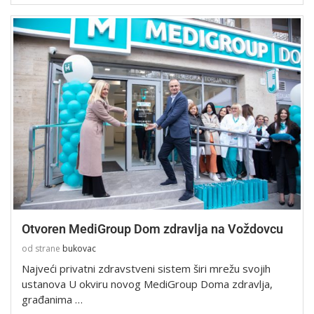
Otvoren MediGroup Dom zdravlja na Voždovcu
od strane
bukovac
Najveći privatni zdravstveni sistem širi mrežu svojih
ustanova U okviru novog MediGroup Doma zdravlja,
građanima …