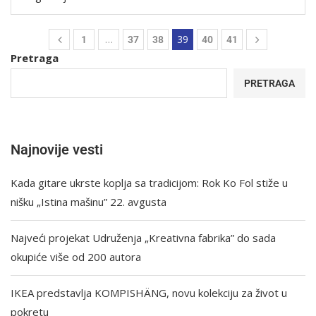
…
39
1
37
38
40
41
Pretraga
PRETRAGA
Najnovije vesti
Kada gitare ukrste koplja sa tradicijom: Rok Ko Fol stiže u
nišku „Istina mašinu” 22. avgusta
Najveći projekat Udruženja „Kreativna fabrika” do sada
okupiće više od 200 autora
IKEA predstavlja KOMPISHÄNG, novu kolekciju za život u
pokretu