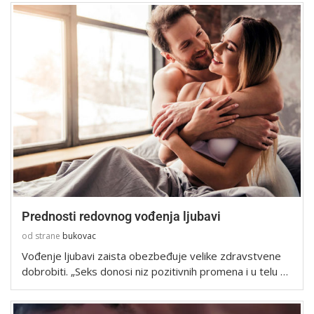
Prednosti redovnog vođenja ljubavi
od strane
bukovac
Vođenje ljubavi zaista obezbeđuje velike zdravstvene
dobrobiti. „Seks donosi niz pozitivnih promena i u telu …