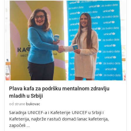
Plava kafa za podršku mentalnom zdravlju
mladih u Srbiji
od strane
bukovac
Saradnja UNICEF-a i Kafeterije UNICEF u Srbiji i
Kafeterija, najbrže rastući domaći lanac kafeterija,
započeli …