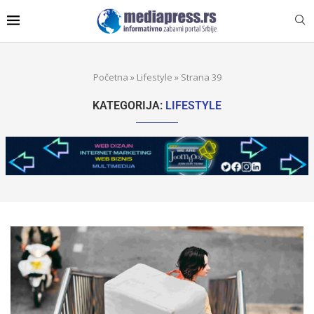
Početna
»
Lifestyle
»
Strana 39
KATEGORIJA:
LIFESTYLE