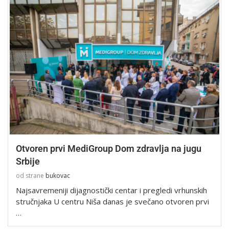
Otvoren prvi MediGroup Dom zdravlja na jugu
Srbije
od strane
bukovac
Najsavremeniji dijagnostički centar i pregledi vrhunskih
stručnjaka U centru Niša danas je svečano otvoren prvi
…