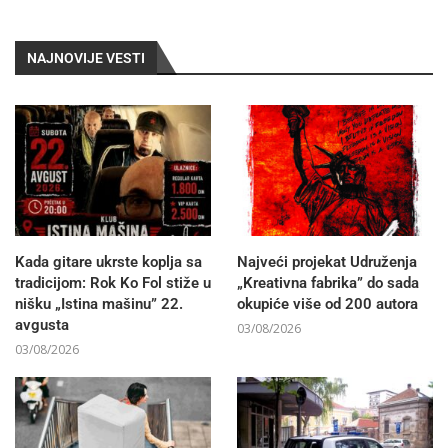
NAJNOVIJE VESTI
Kada gitare ukrste koplja sa
Najveći projekat Udruženja
tradicijom: Rok Ko Fol stiže u
„Kreativna fabrika” do sada
nišku „Istina mašinu” 22.
okupiće više od 200 autora
avgusta
03/08/2026
03/08/2026