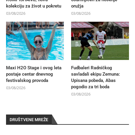
kolekciju za život u pokretu
oružja
03/08/2026
03/08/2026
Maxi H2O Stage i ovog leta
Fudbaleri Radničkog
postaje centar dnevnog
savladali ekipu Zemuna:
festivalskog provoda
Upisana pobeda, Abas
pogodio za tri boda
03/08/2026
03/08/2026
DRUŠTVENE MREŽE