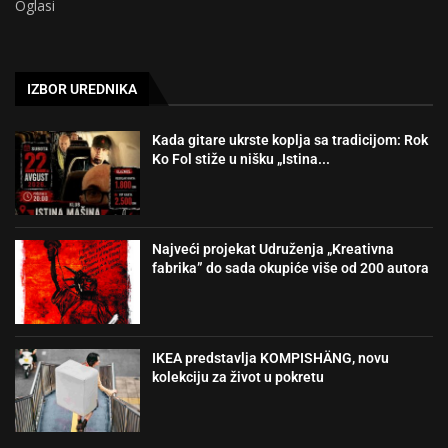
Oglasi
IZBOR UREDNIKA
Kada gitare ukrste koplja sa tradicijom: Rok
Ko Fol stiže u nišku „Istina...
Najveći projekat Udruženja „Kreativna
fabrika” do sada okupiće više od 200 autora
IKEA predstavlja KOMPISHÄNG, novu
kolekciju za život u pokretu