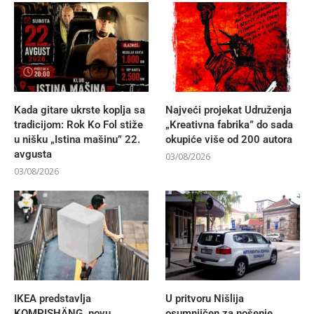
Kada gitare ukrste koplja sa
Najveći projekat Udruženja
tradicijom: Rok Ko Fol stiže
„Kreativna fabrika” do sada
u nišku „Istina mašinu” 22.
okupiće više od 200 autora
avgusta
03/08/2026
03/08/2026
IKEA predstavlja
U pritvoru Nišlija
KOMPISHÄNG, novu
osumnjičen za nošenje