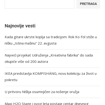
PRETRAGA
Najnovije vesti
Kada gitare ukrste koplja sa tradicijom: Rok Ko Fol stiže u
nišku „Istina mašinu” 22. avgusta
Najveći projekat Udruženja „Kreativna fabrika” do sada
okupiće više od 200 autora
IKEA predstavlja KOMPISHÄNG, novu kolekciju za život u
pokretu
U pritvoru Nišlija osumnjičen za nošenje oružja
Maxi H2O Stage i ovog leta postaje centar dnevnog