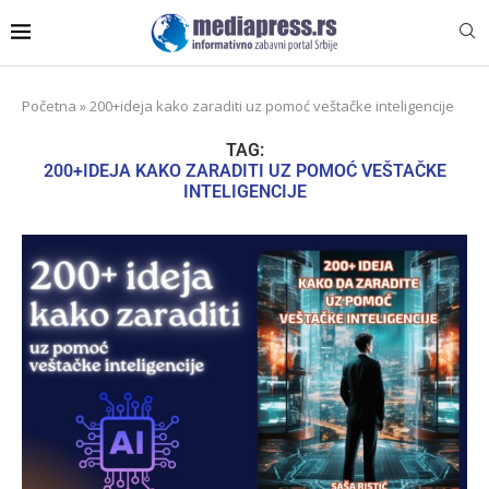
Početna
»
200+ideja kako zaraditi uz pomoć veštačke inteligencije
TAG:
200+IDEJA KAKO ZARADITI UZ POMOĆ VEŠTAČKE
INTELIGENCIJE