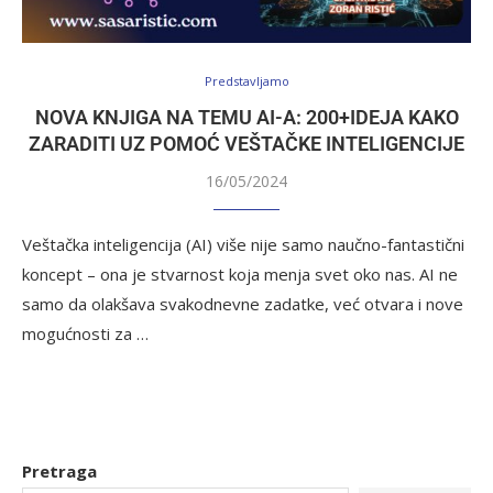
Predstavljamo
NOVA KNJIGA NA TEMU AI-A: 200+IDEJA KAKO
ZARADITI UZ POMOĆ VEŠTAČKE INTELIGENCIJE
16/05/2024
Veštačka inteligencija (AI) više nije samo naučno-fantastični
koncept – ona je stvarnost koja menja svet oko nas. AI ne
samo da olakšava svakodnevne zadatke, već otvara i nove
mogućnosti za …
Pretraga