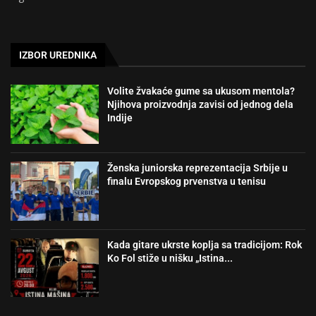
IZBOR UREDNIKA
Volite žvakaće gume sa ukusom mentola?
Njihova proizvodnja zavisi od jednog dela
Indije
Ženska juniorska reprezentacija Srbije u
finalu Evropskog prvenstva u tenisu
Kada gitare ukrste koplja sa tradicijom: Rok
Ko Fol stiže u nišku „Istina...