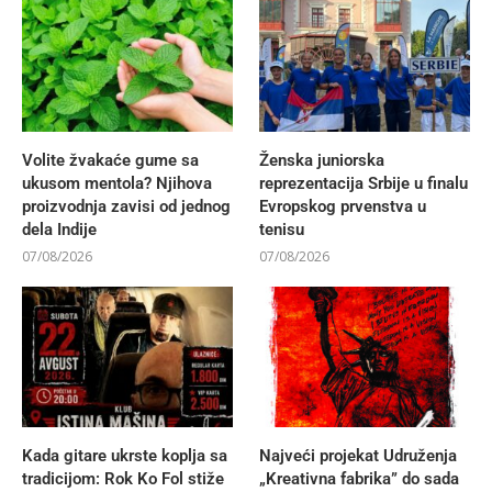
Volite žvakaće gume sa
Ženska juniorska
ukusom mentola? Njihova
reprezentacija Srbije u finalu
proizvodnja zavisi od jednog
Evropskog prvenstva u
dela Indije
tenisu
07/08/2026
07/08/2026
Kada gitare ukrste koplja sa
Najveći projekat Udruženja
tradicijom: Rok Ko Fol stiže
„Kreativna fabrika” do sada