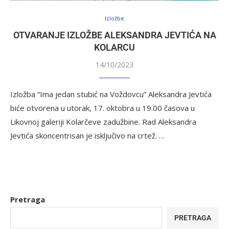
Izložbe
OTVARANJE IZLOŽBE ALEKSANDRA JEVTIĆA NA
KOLARCU
14/10/2023
Izložba “Ima jedan stubić na Voždovcu” Aleksandra Jevtića
biće otvorena u utorak, 17. oktobra u 19.00 časova u
Likovnoj galeriji Kolarčeve zadužbine. Rad Aleksandra
Jevtića skoncentrisan je isključivo na crtež. …
Pretraga
PRETRAGA