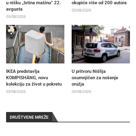
u nišku „Istina mašinu” 22.
okupiće više od 200 autora
avgusta
03/08/2026
03/08/2026
IKEA predstavlja
U pritvoru Nišlija
KOMPISHÄNG, novu
osumnjičen za nošenje
kolekciju za život u pokretu
oružja
03/08/2026
03/08/2026
DRUŠTVENE MREŽE