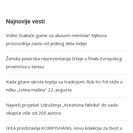
Najnovije vesti
Volite žvakaće gume sa ukusom mentola? Njihova
proizvodnja zavisi od jednog dela Indije
Ženska juniorska reprezentacija Srbije u finalu Evropskog
prvenstva u tenisu
Kada gitare ukrste koplja sa tradicijom: Rok Ko Fol stiže u
nišku „Istina mašinu” 22. avgusta
Najveći projekat Udruženja „Kreativna fabrika” do sada
okupiće više od 200 autora
IKEA predstavlja KOMPISHÄNG, novu kolekciju za život u