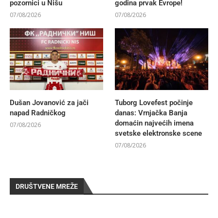
pozornici u Nišu
godina prvak Evrope!
07/08/2026
07/08/2026
Dušan Jovanović za jači
Tuborg Lovefest počinje
napad Radničkog
danas: Vrnjačka Banja
domaćin najvećih imena
07/08/2026
svetske elektronske scene
07/08/2026
DRUŠTVENE MREŽE