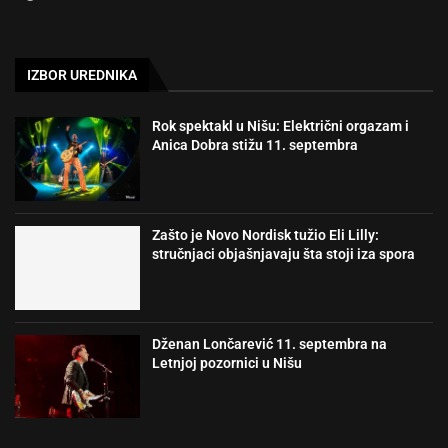
IZBOR UREDNIKA
Rok spektakl u Nišu: Električni orgazam i
Anica Dobra stižu 11. septembra
Zašto je Novo Nordisk tužio Eli Lilly:
stručnjaci objašnjavaju šta stoji iza spora
Dženan Lončarević 11. septembra na
Letnjoj pozornici u Nišu