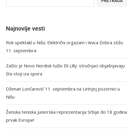
PRETRAGA
Najnovije vesti
Rok spektakl u Nišu: Električni orgazam i Anica Dobra stižu
11. septembra
Zašto je Novo Nordisk tužio Eli Lilly: stručnjaci objašnjavaju
šta stoji iza spora
Dženan Lončarević 11. septembra na Letnjoj pozornici u
Nišu
Ženska teniska juniorska reprezentacija Srbije do 18 godina
prvak Evrope!