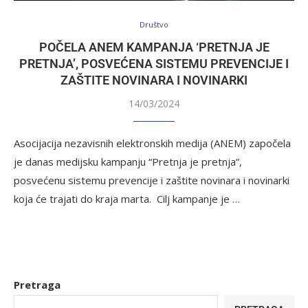
Društvo
POČELA ANEM KAMPANJA ‘PRETNJA JE
PRETNJA’, POSVEĆENA SISTEMU PREVENCIJE I
ZAŠTITE NOVINARA I NOVINARKI
14/03/2024
Asocijacija nezavisnih elektronskih medija (ANEM) započela
je danas medijsku kampanju “Pretnja je pretnja”,
posvećenu sistemu prevencije i zaštite novinara i novinarki
koja će trajati do kraja marta. Cilj kampanje je …
Pretraga