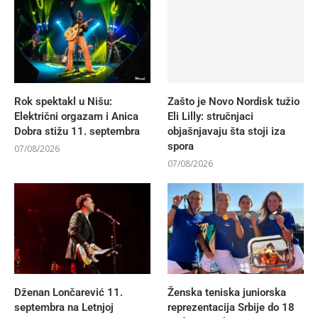
Rok spektakl u Nišu:
Zašto je Novo Nordisk tužio
Električni orgazam i Anica
Eli Lilly: stručnjaci
Dobra stižu 11. septembra
objašnjavaju šta stoji iza
spora
07/08/2026
07/08/2026
Dženan Lončarević 11.
Ženska teniska juniorska
septembra na Letnjoj
reprezentacija Srbije do 18