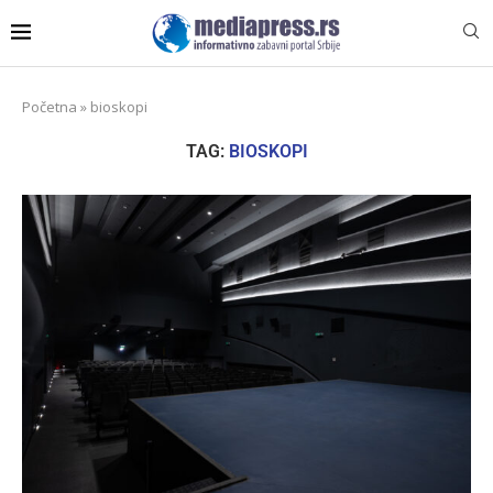
Početna
»
bioskopi
TAG:
BIOSKOPI