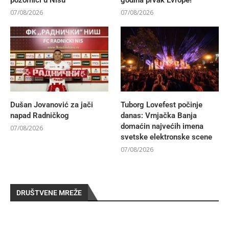
07/08/2026
07/08/2026
Dušan Jovanović za jači
Tuborg Lovefest počinje
napad Radničkog
danas: Vrnjačka Banja
domaćin najvećih imena
07/08/2026
svetske elektronske scene
07/08/2026
DRUŠTVENE MREŽE