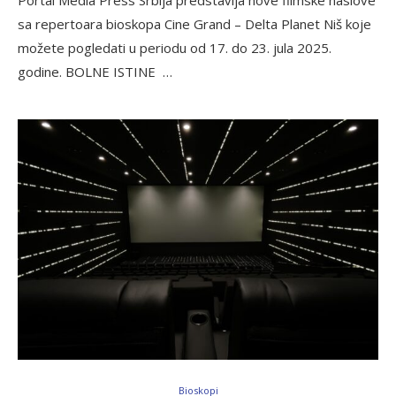
sa repertoara bioskopa Cine Grand – Delta Planet Niš koje
možete pogledati u periodu od 17. do 23. jula 2025.
godine. BOLNE ISTINE …
Bioskopi