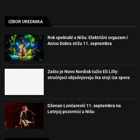
IZBOR UREDNIKA
Rok spektakl u Nišu: Električni orgazam i
Anica Dobra stižu 11. septembra
Zašto je Novo Nordisk tužio Eli Lilly:
stručnjaci objašnjavaju šta stoji iza spora
Dženan Lončarević 11. septembra na
Letnjoj pozornici u Nišu