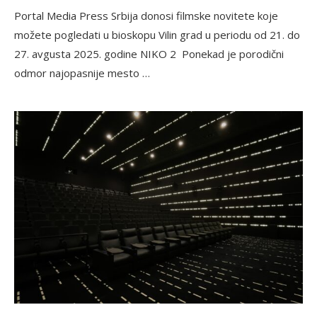
Portal Media Press Srbija donosi filmske novitete koje
možete pogledati u bioskopu Vilin grad u periodu od 21. do
27. avgusta 2025. godine NIKO 2 Ponekad je porodični
odmor najopasnije mesto …