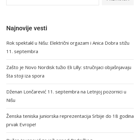
Najnovije vesti
Rok spektakl u Nišu: Električni orgazam i Anica Dobra stižu
11. septembra
Zašto je Novo Nordisk tužio Eli Lilly: stručnjaci objašnjavaju
šta stoji iza spora
Dženan Lončarević 11. septembra na Letnjoj pozornici u
Nišu
Ženska teniska juniorska reprezentacija Srbije do 18 godina
prvak Evrope!