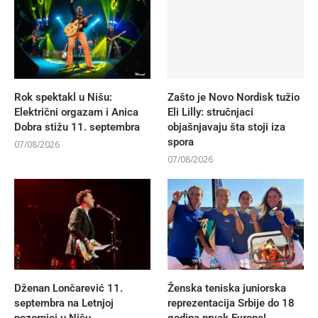
Rok spektakl u Nišu:
Zašto je Novo Nordisk tužio
Električni orgazam i Anica
Eli Lilly: stručnjaci
Dobra stižu 11. septembra
objašnjavaju šta stoji iza
spora
07/08/2026
07/08/2026
Dženan Lončarević 11.
Ženska teniska juniorska
septembra na Letnjoj
reprezentacija Srbije do 18
pozornici u Nišu
godina prvak Evrope!