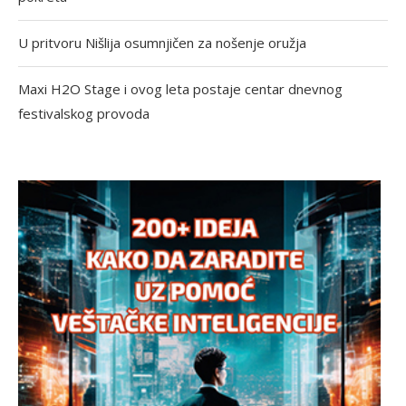
U pritvoru Nišlija osumnjičen za nošenje oružja
Maxi H2O Stage i ovog leta postaje centar dnevnog
festivalskog provoda