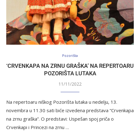
Pozorišta
‘CRVENKAPA NA ZRNU GRAŠKA’ NA REPERTOARU
POZORIŠTA LUTAKA
11/11/2022
Na repertoaru niškog Pozorišta lutaka u nedelju, 13.
novembra u 11.30 sati biće izvedena predstava “Crvenkapa
na zrnu graška”. O predstavi: Uspešan spoj priča o
Crvenkapi i Princezi na zrnu …