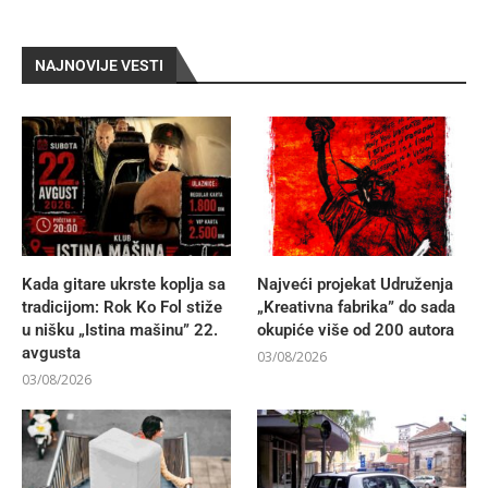
NAJNOVIJE VESTI
Kada gitare ukrste koplja sa
Najveći projekat Udruženja
tradicijom: Rok Ko Fol stiže
„Kreativna fabrika” do sada
u nišku „Istina mašinu” 22.
okupiće više od 200 autora
avgusta
03/08/2026
03/08/2026