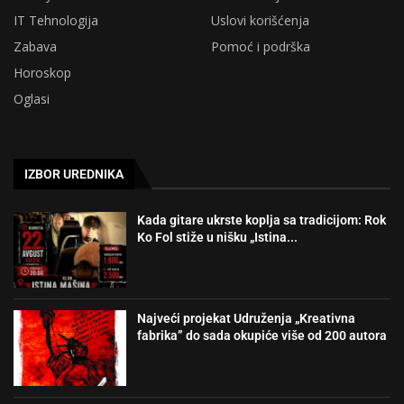
IT Tehnologija
Uslovi korišćenja
Zabava
Pomoć i podrška
Horoskop
Oglasi
IZBOR UREDNIKA
Kada gitare ukrste koplja sa tradicijom: Rok
Ko Fol stiže u nišku „Istina...
Najveći projekat Udruženja „Kreativna
fabrika” do sada okupiće više od 200 autora