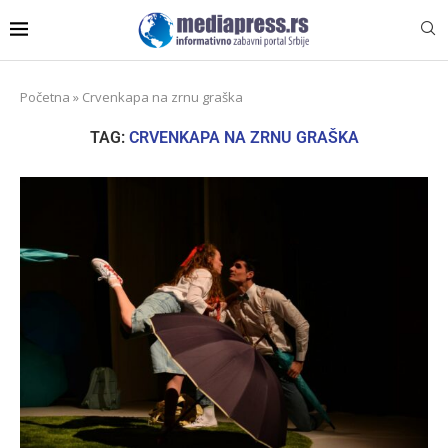
Početna
»
Crvenkapa na zrnu graška
TAG:
CRVENKAPA NA ZRNU GRAŠKA