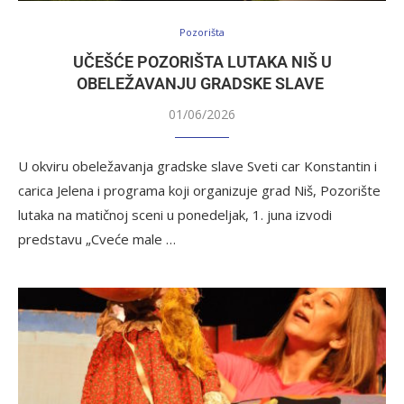
Pozorišta
UČEŠĆE POZORIŠTA LUTAKA NIŠ U
OBELEŽAVANJU GRADSKE SLAVE
01/06/2026
U okviru obeležavanja gradske slave Sveti car Konstantin i
carica Jelena i programa koji organizuje grad Niš, Pozorište
lutaka na matičnoj sceni u ponedeljak, 1. juna izvodi
predstavu „Cveće male …