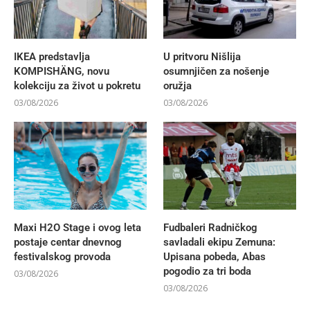
IKEA predstavlja
U pritvoru Nišlija
KOMPISHÄNG, novu
osumnjičen za nošenje
kolekciju za život u pokretu
oružja
03/08/2026
03/08/2026
Maxi H2O Stage i ovog leta
Fudbaleri Radničkog
postaje centar dnevnog
savladali ekipu Zemuna:
festivalskog provoda
Upisana pobeda, Abas
pogodio za tri boda
03/08/2026
03/08/2026