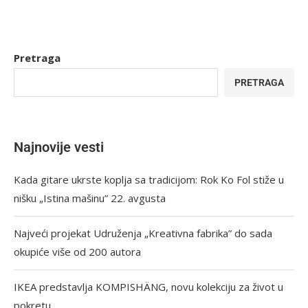
Pretraga
PRETRAGA
Najnovije vesti
Kada gitare ukrste koplja sa tradicijom: Rok Ko Fol stiže u
nišku „Istina mašinu” 22. avgusta
Najveći projekat Udruženja „Kreativna fabrika” do sada
okupiće više od 200 autora
IKEA predstavlja KOMPISHÄNG, novu kolekciju za život u
pokretu