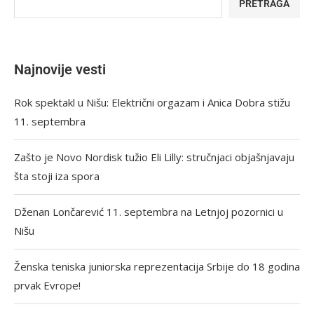
PRETRAGA
Najnovije vesti
Rok spektakl u Nišu: Električni orgazam i Anica Dobra stižu
11. septembra
Zašto je Novo Nordisk tužio Eli Lilly: stručnjaci objašnjavaju
šta stoji iza spora
Dženan Lončarević 11. septembra na Letnjoj pozornici u
Nišu
Ženska teniska juniorska reprezentacija Srbije do 18 godina
prvak Evrope!