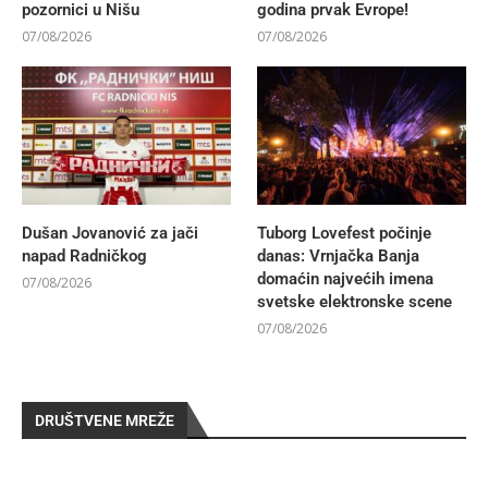
pozornici u Nišu
godina prvak Evrope!
07/08/2026
07/08/2026
Dušan Jovanović za jači
Tuborg Lovefest počinje
napad Radničkog
danas: Vrnjačka Banja
domaćin najvećih imena
07/08/2026
svetske elektronske scene
07/08/2026
DRUŠTVENE MREŽE