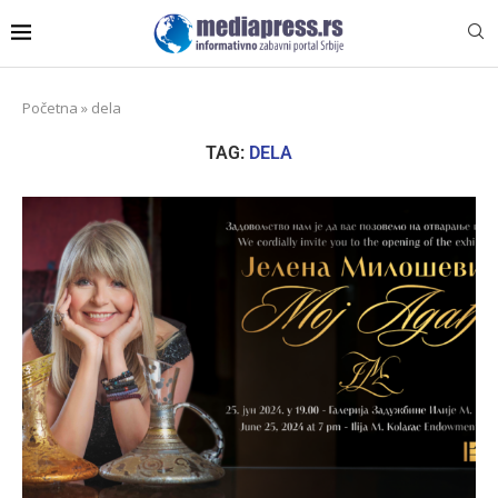
Početna
»
dela
TAG:
DELA