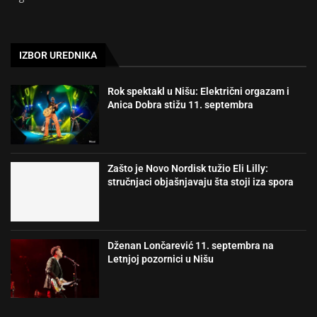
IZBOR UREDNIKA
Rok spektakl u Nišu: Električni orgazam i
Anica Dobra stižu 11. septembra
Zašto je Novo Nordisk tužio Eli Lilly:
stručnjaci objašnjavaju šta stoji iza spora
Dženan Lončarević 11. septembra na
Letnjoj pozornici u Nišu