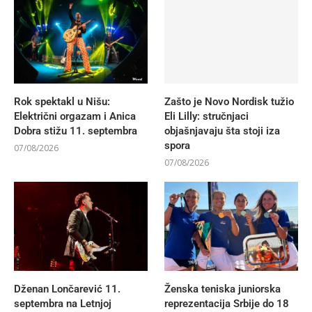
Rok spektakl u Nišu:
Zašto je Novo Nordisk tužio
Električni orgazam i Anica
Eli Lilly: stručnjaci
Dobra stižu 11. septembra
objašnjavaju šta stoji iza
spora
07/08/2026
07/08/2026
Dženan Lončarević 11.
Ženska teniska juniorska
septembra na Letnjoj
reprezentacija Srbije do 18