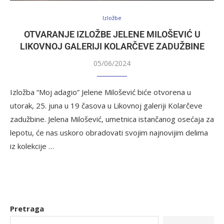
Izložbe
OTVARANJE IZLOŽBE JELENE MILOŠEVIĆ U
LIKOVNOJ GALERIJI KOLARČEVE ZADUŽBINE
05/06/2024
Izložba “Moj adagio” Jelene Milošević biće otvorena u
utorak, 25. juna u 19 časova u Likovnoj galeriji Kolarčeve
zadužbine. Jelena Milošević, umetnica istančanog osećaja za
lepotu, će nas uskoro obradovati svojim najnovijim delima
iz kolekcije …
Pretraga