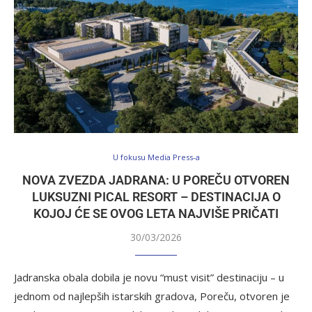
U fokusu Media Press-a
NOVA ZVEZDA JADRANA: U POREČU OTVOREN
LUKSUZNI PICAL RESORT – DESTINACIJA O
KOJOJ ĆE SE OVOG LETA NAJVIŠE PRIČATI
30/03/2026
Jadranska obala dobila je novu “must visit” destinaciju – u
jednom od najlepših istarskih gradova, Poreču, otvoren je