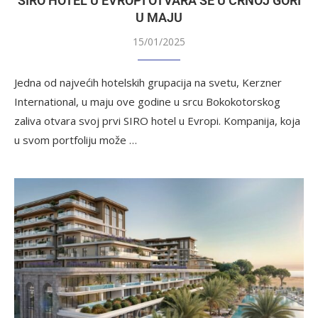
SIRO HOTEL U EVROPI OTVARA SE U CRNOJ GORI
U MAJU
15/01/2025
Jedna od najvećih hotelskih grupacija na svetu, Kerzner
International, u maju ove godine u srcu Bokokotorskog
zaliva otvara svoj prvi SIRO hotel u Evropi. Kompanija, koja
u svom portfoliju može …