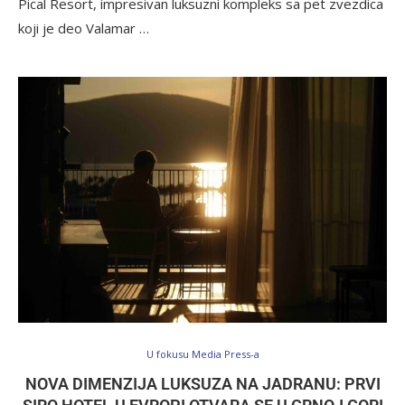
Pical Resort, impresivan luksuzni kompleks sa pet zvezdica
koji je deo Valamar …
U fokusu Media Press-a
NOVA DIMENZIJA LUKSUZA NA JADRANU: PRVI