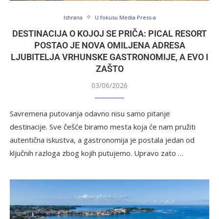
Ishrana
U fokusu Media Press-a
DESTINACIJA O KOJOJ SE PRIČA: PICAL RESORT
POSTAO JE NOVA OMILJENA ADRESA
LJUBITELJA VRHUNSKE GASTRONOMIJE, A EVO I
ZAŠTO
03/06/2026
Savremena putovanja odavno nisu samo pitanje
destinacije. Sve češće biramo mesta koja će nam pružiti
autentična iskustva, a gastronomija je postala jedan od
ključnih razloga zbog kojih putujemo. Upravo zato …