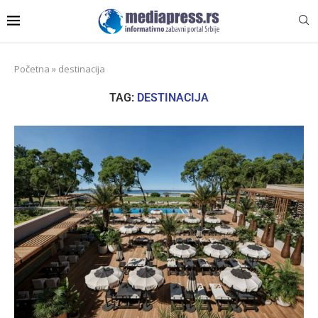
Početna
»
destinacija
TAG:
DESTINACIJA