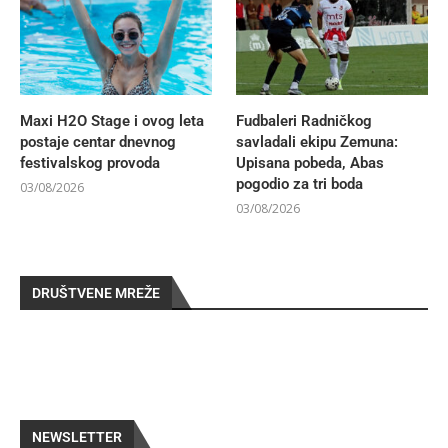
Maxi H2O Stage i ovog leta
Fudbaleri Radničkog
postaje centar dnevnog
savladali ekipu Zemuna:
festivalskog provoda
Upisana pobeda, Abas
pogodio za tri boda
03/08/2026
03/08/2026
DRUŠTVENE MREŽE
NEWSLETTER