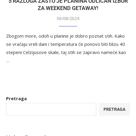
5 RAZLOGA ZAŠTO JE PLANINA ODLIČAN IZBOR
ZA WEEKEND GETAWAY!
06/08/2024
Zbogom more, odoh u planine je dobro poznat stih. Kako
se vraćaju vreli dani i temperatura će ponovo biti blizu 40
stepeni Celzijusove skale, taj stih se zapravo nameće kao
…
Pretraga
PRETRAGA