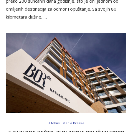
preko 200 sunčanih dana godišnje, što je čini jednom od
omiljenih destinacija za odmor i opuštanje. Sa svojih 80
kilometara dužine, …
U fokusu Media Press-a