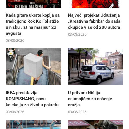
Kada gitare ukrste koplja sa
Najveći projekat Udruženja
tradicijom: Rok Ko Fol stiže
„Kreativna fabrika” do sada
u nišku „Istina mašinu” 22.
okupiće više od 200 autora
avgusta
03/08/2026
03/08/2026
IKEA predstavlja
U pritvoru Nišlija
KOMPISHÄNG, novu
osumnjičen za nošenje
kolekciju za život u pokretu
oružja
03/08/2026
03/08/2026