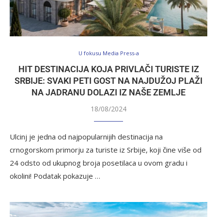
U fokusu Media Press-a
HIT DESTINACIJA KOJA PRIVLAČI TURISTE IZ
SRBIJE: SVAKI PETI GOST NA NAJDUŽOJ PLAŽI
NA JADRANU DOLAZI IZ NAŠE ZEMLJE
18/08/2024
Ulcinj je jedna od najpopularnijih destinacija na
crnogorskom primorju za turiste iz Srbije, koji čine više od
24 odsto od ukupnog broja posetilaca u ovom gradu i
okolini! Podatak pokazuje …