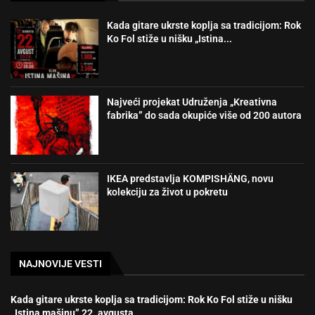
Kada gitare ukrste koplja sa tradicijom: Rok
Ko Fol stiže u nišku „Istina...
Najveći projekat Udruženja „Kreativna
fabrika” do sada okupiće više od 200 autora
IKEA predstavlja KOMPISHÄNG, novu
kolekciju za život u pokretu
NAJNOVIJE VESTI
Kada gitare ukrste koplja sa tradicijom: Rok Ko Fol stiže u nišku
„Istina mašinu” 22. avgusta