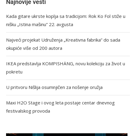
Najnovije vesti
Kada gitare ukrste koplja sa tradicijom: Rok Ko Fol stiže u
nišku „Istina mašinu” 22. avgusta
Najveći projekat Udruženja „Kreativna fabrika” do sada
okupiće više od 200 autora
IKEA predstavlja KOMPISHÄNG, novu kolekciju za život u
pokretu
U pritvoru Nišlija osumnjičen za nošenje oružja
Maxi H2O Stage i ovog leta postaje centar dnevnog
festivalskog provoda