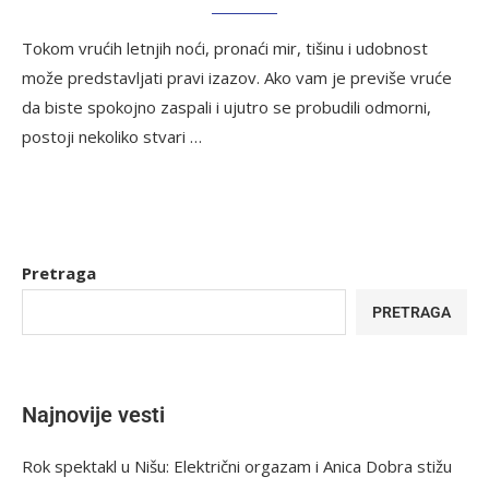
Tokom vrućih letnjih noći, pronaći mir, tišinu i udobnost
može predstavljati pravi izazov. Ako vam je previše vruće
da biste spokojno zaspali i ujutro se probudili odmorni,
postoji nekoliko stvari …
Pretraga
PRETRAGA
Najnovije vesti
Rok spektakl u Nišu: Električni orgazam i Anica Dobra stižu