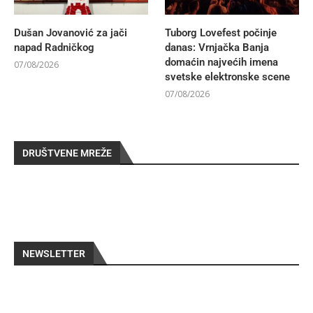
Dušan Jovanović za jači
Tuborg Lovefest počinje
napad Radničkog
danas: Vrnjačka Banja
domaćin najvećih imena
07/08/2026
svetske elektronske scene
07/08/2026
DRUŠTVENE MREŽE
NEWSLETTER