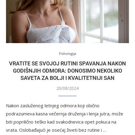
Psihologija
VRATITE SE SVOJOJ RUTINI SPAVANJA NAKON
GODIŠNJIH ODMORA: DONOSIMO NEKOLIKO
SAVETA ZA BOLJI I KVALITETNIJI SAN
20/08/2024
Nakon zasluženog letnjeg odmora koji obično
podrazumeva kasna večernja druženja i lenja jutra, može
biti poprilično teško kad svakodnevica opet pokuca na
vrata. Oslobađajući je osećaj živeti bez rutine i …