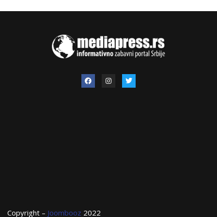
Copyright –
Joombooz
2022