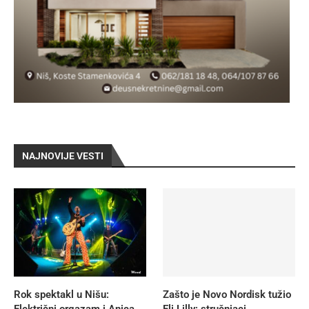
NAJNOVIJE VESTI
Rok spektakl u Nišu:
Zašto je Novo Nordisk tužio
Električni orgazam i Anica
Eli Lilly: stručnjaci