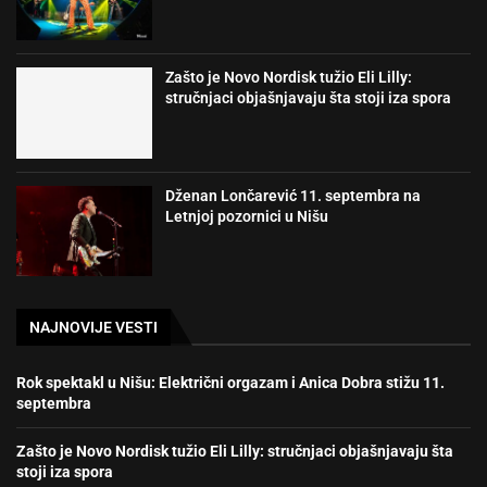
Zašto je Novo Nordisk tužio Eli Lilly:
stručnjaci objašnjavaju šta stoji iza spora
Dženan Lončarević 11. septembra na
Letnjoj pozornici u Nišu
NAJNOVIJE VESTI
Rok spektakl u Nišu: Električni orgazam i Anica Dobra stižu 11.
septembra
Zašto je Novo Nordisk tužio Eli Lilly: stručnjaci objašnjavaju šta
stoji iza spora