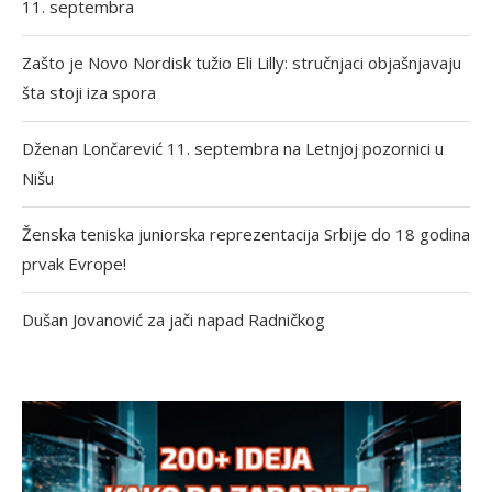
11. septembra
Zašto je Novo Nordisk tužio Eli Lilly: stručnjaci objašnjavaju
šta stoji iza spora
Dženan Lončarević 11. septembra na Letnjoj pozornici u
Nišu
Ženska teniska juniorska reprezentacija Srbije do 18 godina
prvak Evrope!
Dušan Jovanović za jači napad Radničkog