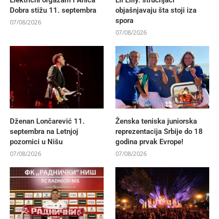
Dobra stižu 11. septembra
objašnjavaju šta stoji iza
spora
07/08/2026
07/08/2026
Dženan Lončarević 11.
Ženska teniska juniorska
septembra na Letnjoj
reprezentacija Srbije do 18
pozornici u Nišu
godina prvak Evrope!
07/08/2026
07/08/2026