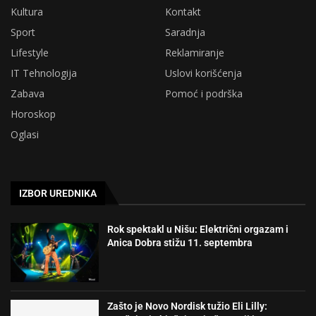
Kultura
Kontakt
Sport
Saradnja
Lifestyle
Reklamiranje
IT Tehnologija
Uslovi korišćenja
Zabava
Pomoć i podrška
Horoskop
Oglasi
IZBOR UREDNIKA
Rok spektakl u Nišu: Električni orgazam i
Anica Dobra stižu 11. septembra
Zašto je Novo Nordisk tužio Eli Lilly: