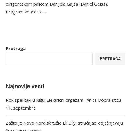
dirigentskom palicom Danijela Gajsa (Daniel Geiss).
Program koncerta …
Pretraga
PRETRAGA
Najnovije vesti
Rok spektakl u Nišu: Električni orgazam i Anica Dobra stižu
11. septembra
Zašto je Novo Nordisk tužio Eli Lilly: stručnjaci objašnjavaju
šta stoji iza spora