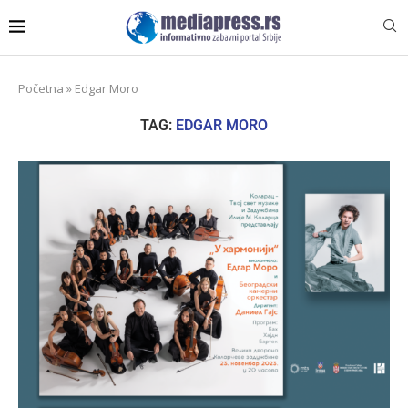
Početna
»
Edgar Moro
TAG:
EDGAR MORO