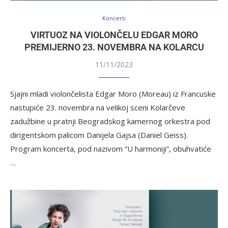
Koncerti
VIRTUOZ NA VIOLONČELU EDGAR MORO
PREMIJERNO 23. NOVEMBRA NA KOLARCU
11/11/2023
Sjajni mladi violončelista Edgar Moro (Moreau) iz Francuske
nastupiće 23. novembra na velikoj sceni Kolarčeve
zadužbine u pratnji Beogradskog kamernog orkestra pod
dirigentskom palicom Danijela Gajsa (Daniel Geiss).
Program koncerta, pod nazivom “U harmoniji”, obuhvatiće
…