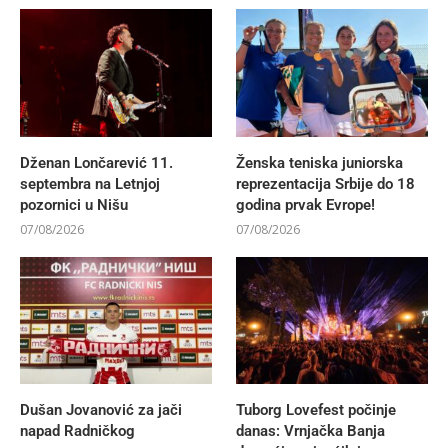
Dženan Lončarević 11.
Ženska teniska juniorska
septembra na Letnjoj
reprezentacija Srbije do 18
pozornici u Nišu
godina prvak Evrope!
07/08/2026
07/08/2026
Dušan Jovanović za jači
Tuborg Lovefest počinje
napad Radničkog
danas: Vrnjačka Banja