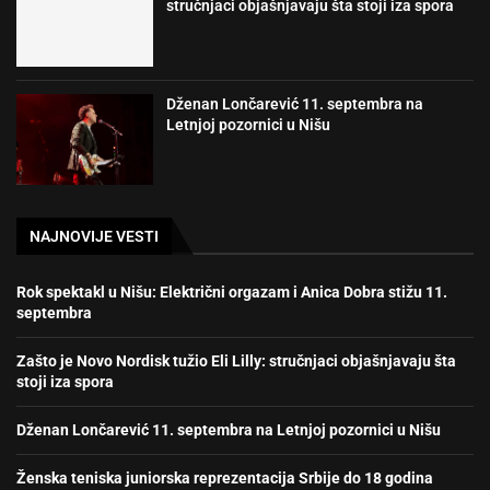
stručnjaci objašnjavaju šta stoji iza spora
Dženan Lončarević 11. septembra na
Letnjoj pozornici u Nišu
NAJNOVIJE VESTI
Rok spektakl u Nišu: Električni orgazam i Anica Dobra stižu 11.
septembra
Zašto je Novo Nordisk tužio Eli Lilly: stručnjaci objašnjavaju šta
stoji iza spora
Dženan Lončarević 11. septembra na Letnjoj pozornici u Nišu
Ženska teniska juniorska reprezentacija Srbije do 18 godina