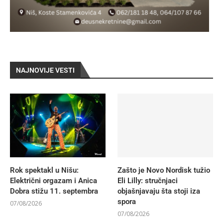
NAJNOVIJE VESTI
Rok spektakl u Nišu:
Zašto je Novo Nordisk tužio
Električni orgazam i Anica
Eli Lilly: stručnjaci
Dobra stižu 11. septembra
objašnjavaju šta stoji iza
spora
07/08/2026
07/08/2026