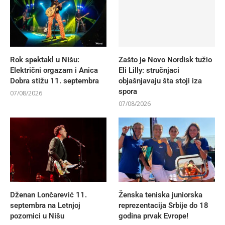
Rok spektakl u Nišu:
Zašto je Novo Nordisk tužio
Električni orgazam i Anica
Eli Lilly: stručnjaci
Dobra stižu 11. septembra
objašnjavaju šta stoji iza
spora
07/08/2026
07/08/2026
Dženan Lončarević 11.
Ženska teniska juniorska
septembra na Letnjoj
reprezentacija Srbije do 18
pozornici u Nišu
godina prvak Evrope!