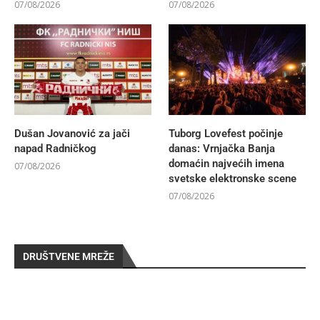
07/08/2026
07/08/2026
Dušan Jovanović za jači
Tuborg Lovefest počinje
napad Radničkog
danas: Vrnjačka Banja
domaćin najvećih imena
07/08/2026
svetske elektronske scene
07/08/2026
DRUŠTVENE MREŽE