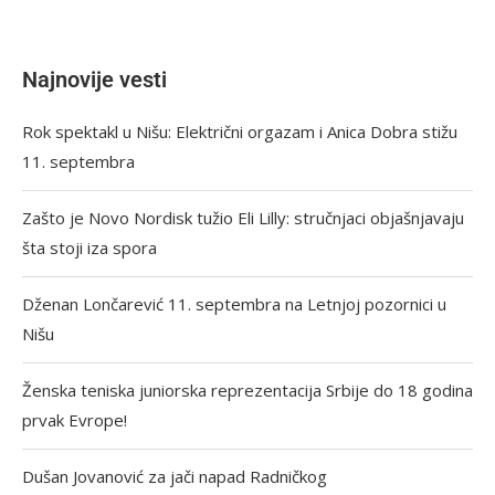
Najnovije vesti
Rok spektakl u Nišu: Električni orgazam i Anica Dobra stižu
11. septembra
Zašto je Novo Nordisk tužio Eli Lilly: stručnjaci objašnjavaju
šta stoji iza spora
Dženan Lončarević 11. septembra na Letnjoj pozornici u
Nišu
Ženska teniska juniorska reprezentacija Srbije do 18 godina
prvak Evrope!
Dušan Jovanović za jači napad Radničkog