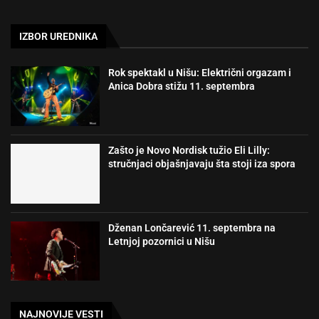
IZBOR UREDNIKA
Rok spektakl u Nišu: Električni orgazam i
Anica Dobra stižu 11. septembra
Zašto je Novo Nordisk tužio Eli Lilly:
stručnjaci objašnjavaju šta stoji iza spora
Dženan Lončarević 11. septembra na
Letnjoj pozornici u Nišu
NAJNOVIJE VESTI