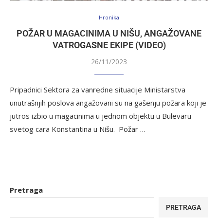
Hronika
POŽAR U MAGACINIMA U NIŠU, ANGAŽOVANE
VATROGASNE EKIPE (VIDEO)
26/11/2023
Pripadnici Sektora za vanredne situacije Ministarstva
unutrašnjih poslova angažovani su na gašenju požara koji je
jutros izbio u magacinima u jednom objektu u Bulevaru
svetog cara Konstantina u Nišu. Požar …
Pretraga
PRETRAGA