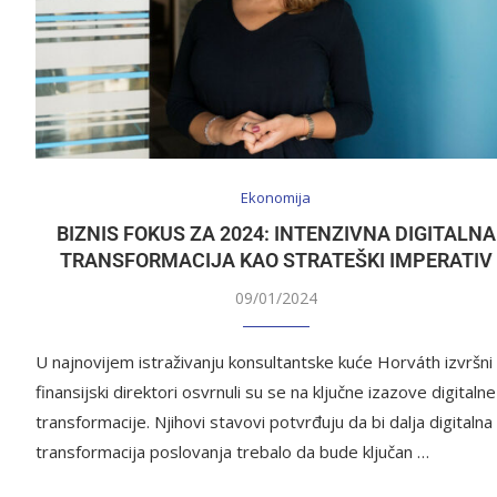
Ekonomija
BIZNIS FOKUS ZA 2024: INTENZIVNA DIGITALNA
TRANSFORMACIJA KAO STRATEŠKI IMPERATIV
09/01/2024
U najnovijem istraživanju konsultantske kuće Horváth izvršni
finansijski direktori osvrnuli su se na ključne izazove digitalne
transformacije. Njihovi stavovi potvrđuju da bi dalja digitalna
transformacija poslovanja trebalo da bude ključan …