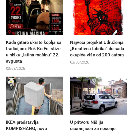
Kada gitare ukrste koplja sa
Najveći projekat Udruženja
tradicijom: Rok Ko Fol stiže
„Kreativna fabrika” do sada
u nišku „Istina mašinu” 22.
okupiće više od 200 autora
avgusta
03/08/2026
03/08/2026
IKEA predstavlja
U pritvoru Nišlija
KOMPISHÄNG, novu
osumnjičen za nošenje