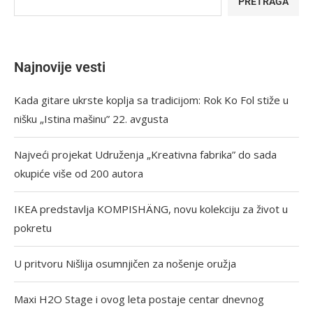
PRETRAGA
Najnovije vesti
Kada gitare ukrste koplja sa tradicijom: Rok Ko Fol stiže u
nišku „Istina mašinu” 22. avgusta
Najveći projekat Udruženja „Kreativna fabrika” do sada
okupiće više od 200 autora
IKEA predstavlja KOMPISHÄNG, novu kolekciju za život u
pokretu
U pritvoru Nišlija osumnjičen za nošenje oružja
Maxi H2O Stage i ovog leta postaje centar dnevnog