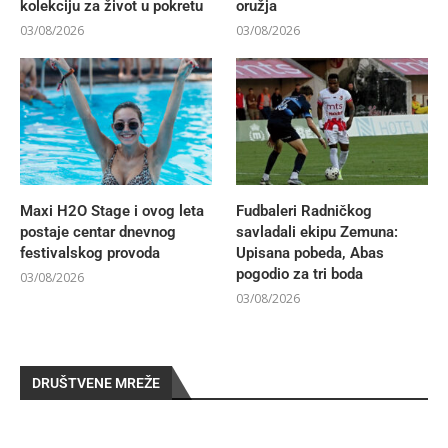
kolekciju za život u pokretu
oružja
03/08/2026
03/08/2026
Maxi H2O Stage i ovog leta
Fudbaleri Radničkog
postaje centar dnevnog
savladali ekipu Zemuna:
festivalskog provoda
Upisana pobeda, Abas
pogodio za tri boda
03/08/2026
03/08/2026
DRUŠTVENE MREŽE