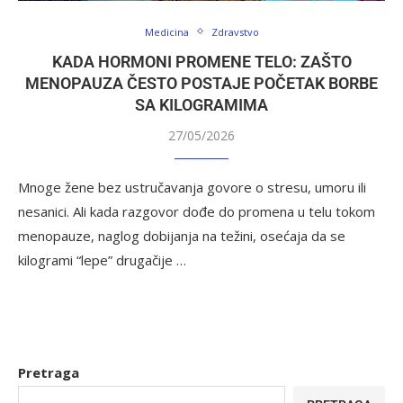
Medicina
Zdravstvo
KADA HORMONI PROMENE TELO: ZAŠTO
MENOPAUZA ČESTO POSTAJE POČETAK BORBE
SA KILOGRAMIMA
27/05/2026
Mnoge žene bez ustručavanja govore o stresu, umoru ili
nesanici. Ali kada razgovor dođe do promena u telu tokom
menopauze, naglog dobijanja na težini, osećaja da se
kilogrami “lepe” drugačije …
Pretraga