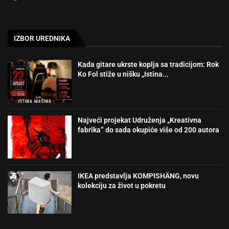
IZBOR UREDNIKA
Kada gitare ukrste koplja sa tradicijom: Rok
Ko Fol stiže u nišku „Istina...
Najveći projekat Udruženja „Kreativna
fabrika” do sada okupiće više od 200 autora
IKEA predstavlja KOMPISHÄNG, novu
kolekciju za život u pokretu