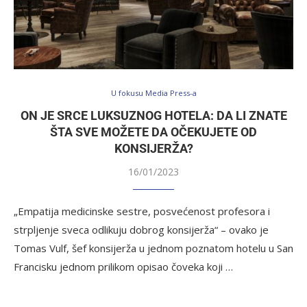
U fokusu Media Press-a
ON JE SRCE LUKSUZNOG HOTELA: DA LI ZNATE
ŠTA SVE MOŽETE DA OČEKUJETE OD
KONSIJERŽA?
16/01/2023
„Empatija medicinske sestre, posvećenost profesora i
strpljenje sveca odlikuju dobrog konsijerža“ – ovako je
Tomas Vulf, šef konsijerža u jednom poznatom hotelu u San
Francisku jednom prilikom opisao čoveka koji …