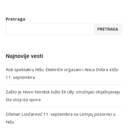
Pretraga
PRETRAGA
Najnovije vesti
Rok spektakl u Nišu: Električni orgazam i Anica Dobra stižu
11. septembra
Zašto je Novo Nordisk tužio Eli Lilly: stručnjaci objašnjavaju
šta stoji iza spora
Dženan Lončarević 11. septembra na Letnjoj pozornici u
Nišu