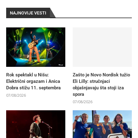
NAJNOVIJE VESTI
Rok spektakl u Nišu:
Zašto je Novo Nordisk tužio
Električni orgazam i Anica
Eli Lilly: stručnjaci
Dobra stižu 11. septembra
objašnjavaju šta stoji iza
spora
07/08/2026
07/08/2026