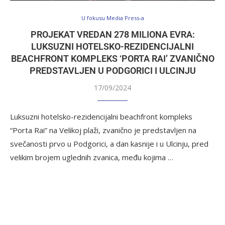
U fokusu Media Press-a
PROJEKAT VREDAN 278 MILIONA EVRA:
LUKSUZNI HOTELSKO-REZIDENCIJALNI
BEACHFRONT KOMPLEKS ‘PORTA RAI’ ZVANIČNO
PREDSTAVLJEN U PODGORICI I ULCINJU
17/09/2024
Luksuzni hotelsko-rezidencijalni beachfront kompleks
“Porta Rai” na Velikoj plaži, zvanično je predstavljen na
svečanosti prvo u Podgorici, a dan kasnije i u Ulcinju, pred
velikim brojem uglednih zvanica, među kojima …