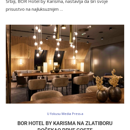
Srbiji, BOR Hotel by Karisma, nastavlja da širi svoje
prisustvo na najluksuznijim …
U fokusu Media Press-a
BOR HOTEL BY KARISMA NA ZLATIBORU