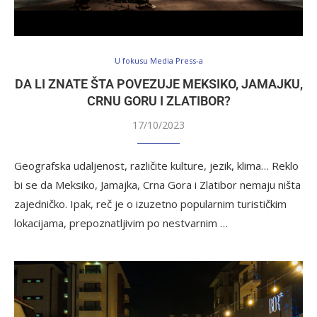
U fokusu Media Press-a
DA LI ZNATE ŠTA POVEZUJE MEKSIKO, JAMAJKU,
CRNU GORU I ZLATIBOR?
17/10/2023
Geografska udaljenost, različite kulture, jezik, klima… Reklo
bi se da Meksiko, Jamajka, Crna Gora i Zlatibor nemaju ništa
zajedničko. Ipak, reč je o izuzetno popularnim turističkim
lokacijama, prepoznatljivim po nestvarnim …