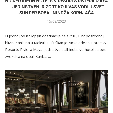
NICKELODEON HOTELS & RESORTS RIVIERA MAYA
– JEDINSTVENI RIZORT KOJI VAS VODI U SVET
SUNĐER BOBA I NINDŽA KORNJAČA
15/08/2023
U jednoj od najlepših destinacija na svetu, u neposrednoj
blizini Kankuna u Meksiku, ušuškan je Nickelodeon Hotels &
Resorts Riviera Maya, jedinstveni all-inclusive hotel sa pet
zvezdica na obali Kariba. …