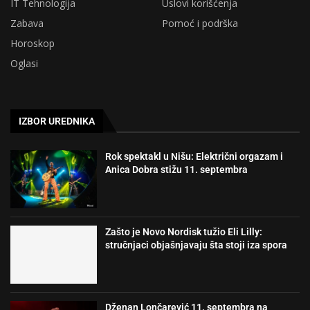
IT Tehnologija
Uslovi korišćenja
Zabava
Pomoć i podrška
Horoskop
Oglasi
IZBOR UREDNIKA
Rok spektakl u Nišu: Električni orgazam i
Anica Dobra stižu 11. septembra
Zašto je Novo Nordisk tužio Eli Lilly:
stručnjaci objašnjavaju šta stoji iza spora
Dženan Lončarević 11. septembra na