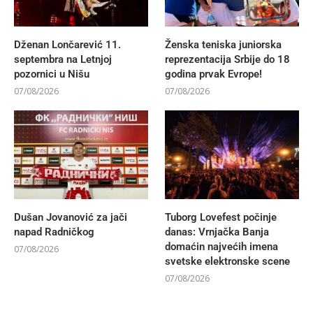
Dženan Lončarević 11.
Ženska teniska juniorska
septembra na Letnjoj
reprezentacija Srbije do 18
pozornici u Nišu
godina prvak Evrope!
07/08/2026
07/08/2026
Dušan Jovanović za jači
Tuborg Lovefest počinje
napad Radničkog
danas: Vrnjačka Banja
domaćin najvećih imena
07/08/2026
svetske elektronske scene
07/08/2026