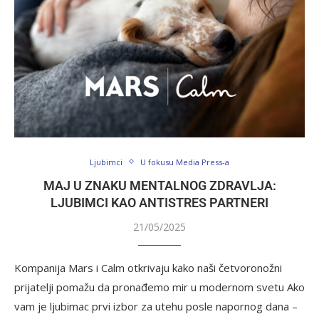
Ljubimci
U fokusu Media Press-a
MAJ U ZNAKU MENTALNOG ZDRAVLJA:
LJUBIMCI KAO ANTISTRES PARTNERI
21/05/2025
Kompanija Mars i Calm otkrivaju kako naši četvoronožni
prijatelji pomažu da pronađemo mir u modernom svetu Ako
vam je ljubimac prvi izbor za utehu posle napornog dana –