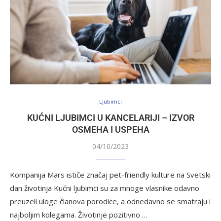
Ljubimci
KUĆNI LJUBIMCI U KANCELARIJI – IZVOR
OSMEHA I USPEHA
04/10/2023
Kompanija Mars ističe značaj pet-friendly kulture na Svetski
dan životinja Kućni ljubimci su za mnoge vlasnike odavno
preuzeli uloge članova porodice, a odnedavno se smatraju i
najboljim kolegama. Životinje pozitivno …