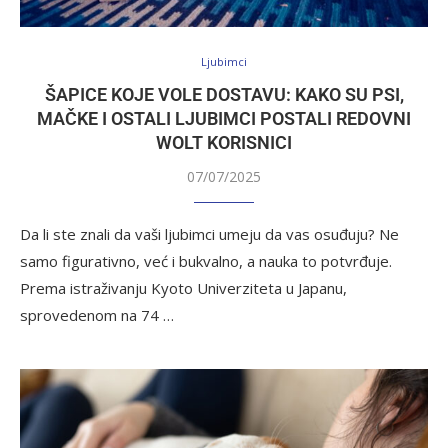
Ljubimci
ŠAPICE KOJE VOLE DOSTAVU: KAKO SU PSI,
MAČKE I OSTALI LJUBIMCI POSTALI REDOVNI
WOLT KORISNICI
07/07/2025
Da li ste znali da vaši ljubimci umeju da vas osuđuju? Ne
samo figurativno, već i bukvalno, a nauka to potvrđuje.
Prema istraživanju Kyoto Univerziteta u Japanu,
sprovedenom na 74 …