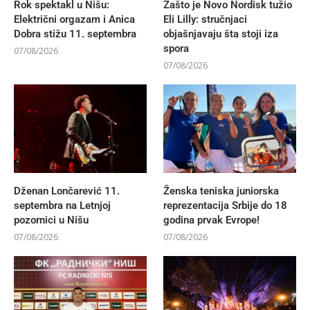
Rok spektakl u Nišu:
Zašto je Novo Nordisk tužio
Električni orgazam i Anica
Eli Lilly: stručnjaci
Dobra stižu 11. septembra
objašnjavaju šta stoji iza
spora
07/08/2026
07/08/2026
Dženan Lončarević 11.
Ženska teniska juniorska
septembra na Letnjoj
reprezentacija Srbije do 18
pozornici u Nišu
godina prvak Evrope!
07/08/2026
07/08/2026