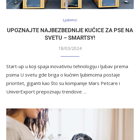
Ljubimci
UPOZNAJTE NAJBEZBEDNIJE KUĆICE ZA PSE NA
SVETU – SMARTSY!
18/03/2024
Start-up u koji spaja inovativnu tehnologiju i ljubav prema
psima U svetu gde briga o kućnim ljubimcima postaje
prioritet, giganti kao što su kompanije Mars Petcare i
UniverExport prepoznaju trendove …