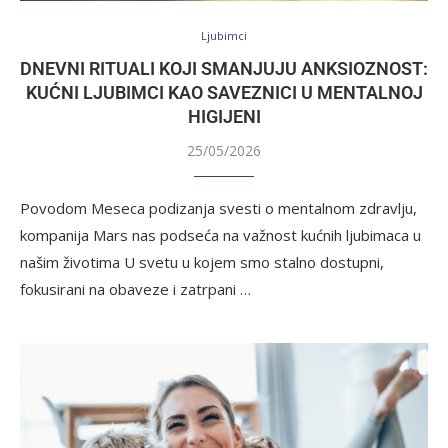
Ljubimci
DNEVNI RITUALI KOJI SMANJUJU ANKSIOZNOST:
KUĆNI LJUBIMCI KAO SAVEZNICI U MENTALNOJ
HIGIJENI
25/05/2026
Povodom Meseca podizanja svesti o mentalnom zdravlju,
kompanija Mars nas podseća na važnost kućnih ljubimaca u
našim životima U svetu u kojem smo stalno dostupni,
fokusirani na obaveze i zatrpani …