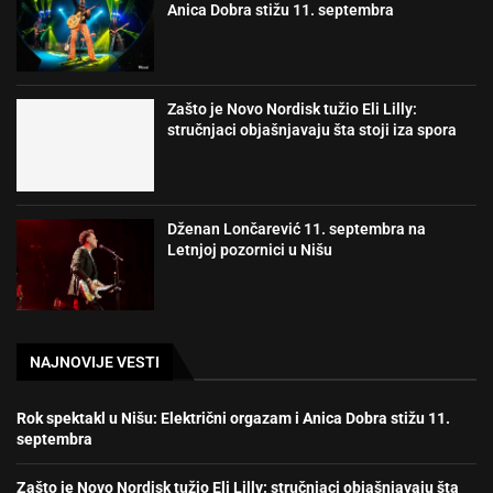
Anica Dobra stižu 11. septembra
Zašto je Novo Nordisk tužio Eli Lilly:
stručnjaci objašnjavaju šta stoji iza spora
Dženan Lončarević 11. septembra na
Letnjoj pozornici u Nišu
NAJNOVIJE VESTI
Rok spektakl u Nišu: Električni orgazam i Anica Dobra stižu 11.
septembra
Zašto je Novo Nordisk tužio Eli Lilly: stručnjaci objašnjavaju šta