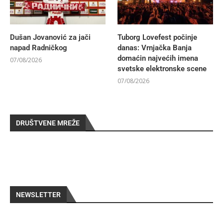
Dušan Jovanović za jači
Tuborg Lovefest počinje
napad Radničkog
danas: Vrnjačka Banja
domaćin najvećih imena
07/08/2026
svetske elektronske scene
07/08/2026
DRUŠTVENE MREŽE
NEWSLETTER