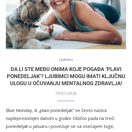
Ljubimci
DA LI STE MEĐU ONIMA KOJE POGAĐA ‘PLAVI
PONEDELJAK’? LJUBIMCI MOGU IMATI KLJUČNU
ULOGU U OČUVANJU MENTALNOG ZDRAVLJA!
19/01/2026
Blue Monday, ili „plavi ponedeljak“ se često naziva
najdepresivnijim danom u godini. Obično pada na treći
ponedeljak u januaru i povezuje se sa osećajem tuge,