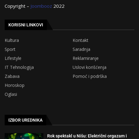
Copyright –
Joombooz
2022
KORISNI LINKOVI
Kultura
Kontakt
Sport
Saradnja
Lifestyle
Reklamiranje
IT Tehnologija
Uslovi korišćenja
Zabava
Pomoć i podrška
Horoskop
Oglasi
IZBOR UREDNIKA
Rok spektakl u Nišu: Električni orgazam i