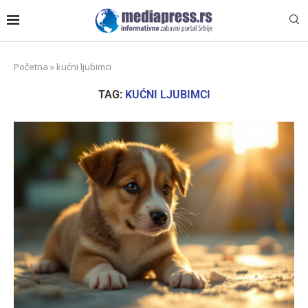
Početna
»
kućni ljubimci
TAG:
KUĆNI LJUBIMCI