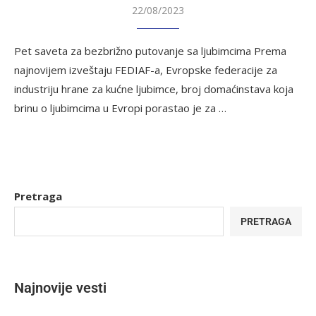
22/08/2023
Pet saveta za bezbrižno putovanje sa ljubimcima Prema
najnovijem izveštaju FEDIAF-a, Evropske federacije za
industriju hrane za kućne ljubimce, broj domaćinstava koja
brinu o ljubimcima u Evropi porastao je za …
Pretraga
PRETRAGA
Najnovije vesti