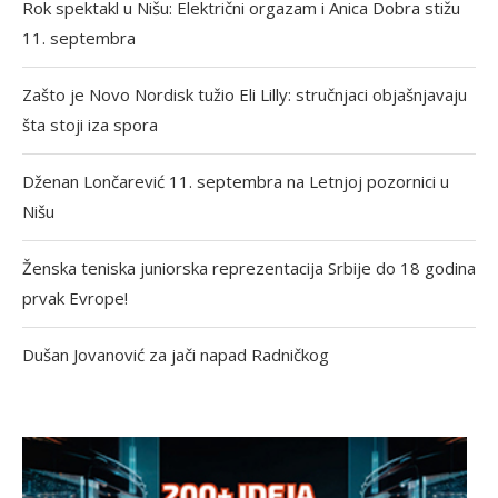
Rok spektakl u Nišu: Električni orgazam i Anica Dobra stižu
11. septembra
Zašto je Novo Nordisk tužio Eli Lilly: stručnjaci objašnjavaju
šta stoji iza spora
Dženan Lončarević 11. septembra na Letnjoj pozornici u
Nišu
Ženska teniska juniorska reprezentacija Srbije do 18 godina
prvak Evrope!
Dušan Jovanović za jači napad Radničkog