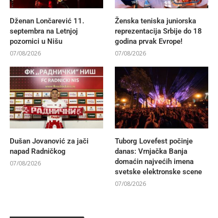
Dženan Lončarević 11.
Ženska teniska juniorska
septembra na Letnjoj
reprezentacija Srbije do 18
pozornici u Nišu
godina prvak Evrope!
07/08/2026
07/08/2026
Dušan Jovanović za jači
Tuborg Lovefest počinje
napad Radničkog
danas: Vrnjačka Banja
domaćin najvećih imena
07/08/2026
svetske elektronske scene
07/08/2026