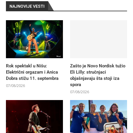
NAJNOVIJE VESTI
Rok spektakl u Nišu:
Zašto je Novo Nordisk tužio
Električni orgazam i Anica
Eli Lilly: stručnjaci
Dobra stižu 11. septembra
objašnjavaju šta stoji iza
spora
07/08/2026
07/08/2026