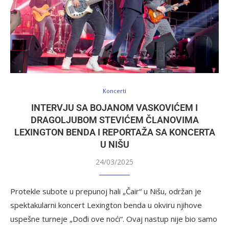
Koncerti
INTERVJU SA BOJANOM VASKOVIĆEM I
DRAGOLJUBOM STEVIĆEM ČLANOVIMA
LEXINGTON BENDA I REPORTAŽA SA KONCERTA
U NIŠU
24/03/2025
Protekle subote u prepunoj hali „Čair“ u Nišu, održan je
spektakularni koncert Lexington benda u okviru njihove
uspešne turneje „Dođi ove noći“. Ovaj nastup nije bio samo