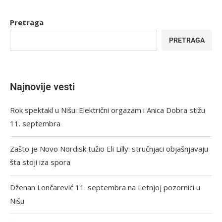
Pretraga
PRETRAGA
Najnovije vesti
Rok spektakl u Nišu: Električni orgazam i Anica Dobra stižu
11. septembra
Zašto je Novo Nordisk tužio Eli Lilly: stručnjaci objašnjavaju
šta stoji iza spora
Dženan Lončarević 11. septembra na Letnjoj pozornici u
Nišu