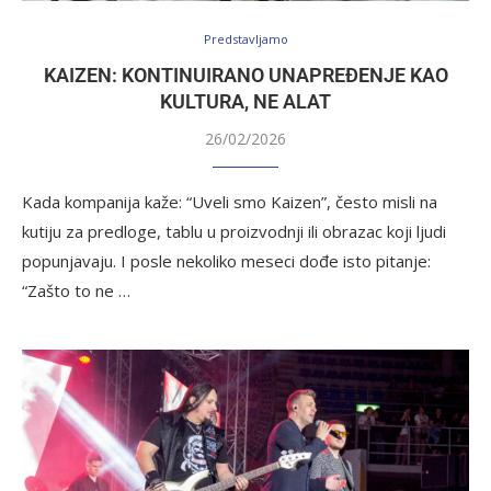
Predstavljamo
KAIZEN: KONTINUIRANO UNAPREĐENJE KAO
KULTURA, NE ALAT
26/02/2026
Kada kompanija kaže: “Uveli smo Kaizen”, često misli na
kutiju za predloge, tablu u proizvodnji ili obrazac koji ljudi
popunjavaju. I posle nekoliko meseci dođe isto pitanje:
“Zašto to ne …