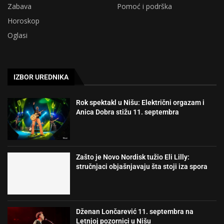
Zabava
Pomoć i podrška
Horoskop
Oglasi
IZBOR UREDNIKA
Rok spektakl u Nišu: Električni orgazam i
Anica Dobra stižu 11. septembra
Zašto je Novo Nordisk tužio Eli Lilly:
stručnjaci objašnjavaju šta stoji iza spora
Dženan Lončarević 11. septembra na
Letnjoj pozornici u Nišu