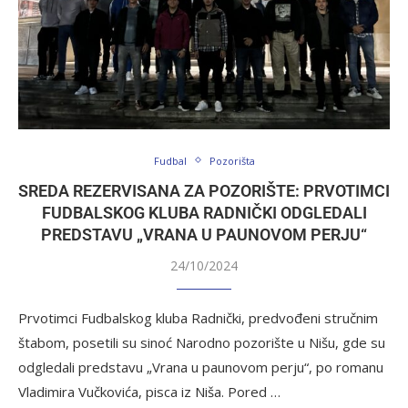
Fudbal
Pozorišta
SREDA REZERVISANA ZA POZORIŠTE: PRVOTIMCI
FUDBALSKOG KLUBA RADNIČKI ODGLEDALI
PREDSTAVU „VRANA U PAUNOVOM PERJU“
24/10/2024
Prvotimci Fudbalskog kluba Radnički, predvođeni stručnim
štabom, posetili su sinoć Narodno pozorište u Nišu, gde su
odgledali predstavu „Vrana u paunovom perju“, po romanu
Vladimira Vučkovića, pisca iz Niša. Pored …