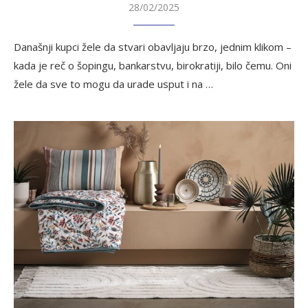
28/02/2025
Današnji kupci žele da stvari obavljaju brzo, jednim klikom –
kada je reč o šopingu, bankarstvu, birokratiji, bilo čemu. Oni
žele da sve to mogu da urade usput i na …