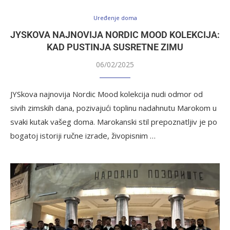
Uređenje doma
JYSKOVA NAJNOVIJA NORDIC MOOD KOLEKCIJA:
KAD PUSTINJA SUSRETNE ZIMU
06/02/2025
JYSkova najnovija Nordic Mood kolekcija nudi odmor od
sivih zimskih dana, pozivajući toplinu nadahnutu Marokom u
svaki kutak vašeg doma. Marokanski stil prepoznatljiv je po
bogatoj istoriji ručne izrade, živopisnim …