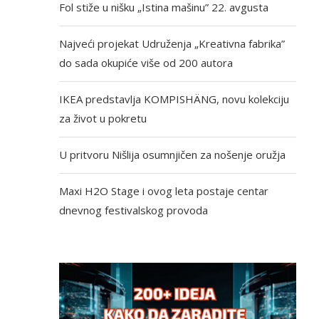
Fol stiže u nišku „Istina mašinu” 22. avgusta
Najveći projekat Udruženja „Kreativna fabrika”
do sada okupiće više od 200 autora
IKEA predstavlja KOMPISHÄNG, novu kolekciju
za život u pokretu
U pritvoru Nišlija osumnjičen za nošenje oružja
Maxi H2O Stage i ovog leta postaje centar
dnevnog festivalskog provoda