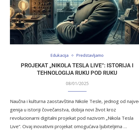
Edukacija
Predstavljamo
PROJEKAT „NIKOLA TESLA LIVE“: ISTORIJA I
TEHNOLOGIJA RUKU POD RUKU
08/01/2025
Naučna i kulturna zaostavština Nikole Tesle, jednog od najve
genija u istoriji čovečanstva, dobija novi život kroz
revolucionarni digitalni projekat pod nazivom „Nikola Tesla
Live“. Ovaj inovativni projekat omogućava ljubiteljima …