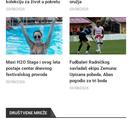
kolekciju za život u pokretu
oružja
03/08/2026
03/08/2026
Maxi H2O Stage i ovog leta
Fudbaleri Radničkog
postaje centar dnevnog
savladali ekipu Zemuna:
festivalskog provoda
Upisana pobeda, Abas
pogodio za tri boda
03/08/2026
03/08/2026
DRUŠTVENE MREŽE