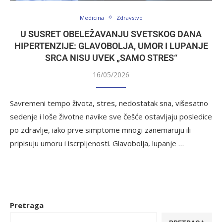
Medicina
Zdravstvo
U SUSRET OBELEŽAVANJU SVETSKOG DANA
HIPERTENZIJE: GLAVOBOLJA, UMOR I LUPANJE
SRCA NISU UVEK „SAMO STRES“
16/05/2026
Savremeni tempo života, stres, nedostatak sna, višesatno
sedenje i loše životne navike sve češće ostavljaju posledice
po zdravlje, iako prve simptome mnogi zanemaruju ili
pripisuju umoru i iscrpljenosti. Glavobolja, lupanje …
Pretraga