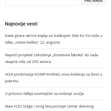
PRETRAGA
Najnovije vesti
Kada gitare ukrste koplja sa tradicijom: Rok Ko Fol stiže u
nišku „Istina mašinu” 22. avgusta
Najveći projekat Udruženja „Kreativna fabrika” do sada
okupiće više od 200 autora
IKEA predstavlja KOMPISHÄNG, novu kolekciju za život u
pokretu
U pritvoru Nišlija osumnjičen za nošenje oružja
Maxi H2O Stage i ovog leta postaje centar dnevnog