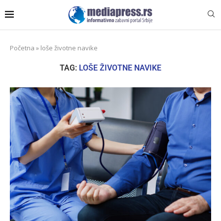
Početna
»
loše životne navike
TAG:
LOŠE ŽIVOTNE NAVIKE