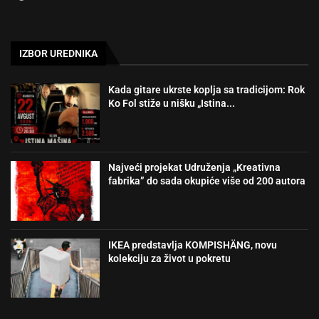
IZBOR UREDNIKA
Kada gitare ukrste koplja sa tradicijom: Rok
Ko Fol stiže u nišku „Istina...
Najveći projekat Udruženja „Kreativna
fabrika” do sada okupiće više od 200 autora
IKEA predstavlja KOMPISHÄNG, novu
kolekciju za život u pokretu