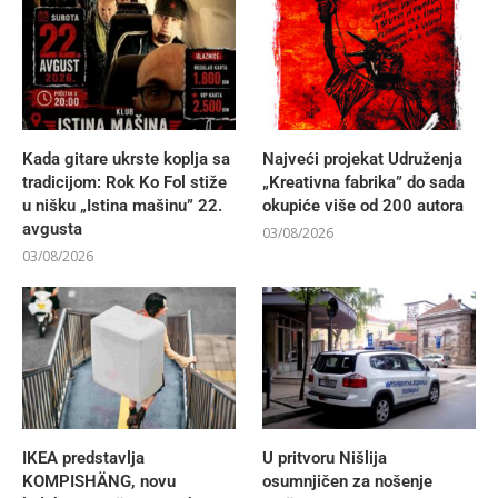
Kada gitare ukrste koplja sa
Najveći projekat Udruženja
tradicijom: Rok Ko Fol stiže
„Kreativna fabrika” do sada
u nišku „Istina mašinu” 22.
okupiće više od 200 autora
avgusta
03/08/2026
03/08/2026
IKEA predstavlja
U pritvoru Nišlija
KOMPISHÄNG, novu
osumnjičen za nošenje