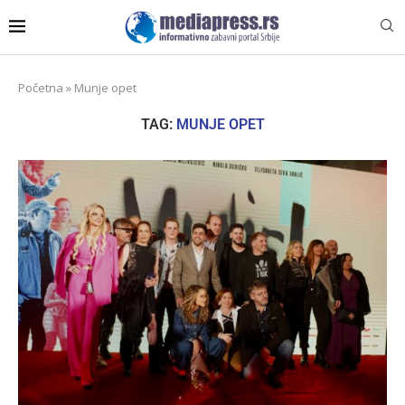
Početna
»
Munje opet
TAG:
MUNJE OPET