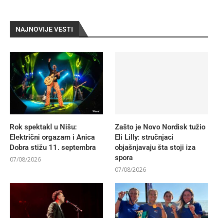
NAJNOVIJE VESTI
Rok spektakl u Nišu:
Zašto je Novo Nordisk tužio
Električni orgazam i Anica
Eli Lilly: stručnjaci
Dobra stižu 11. septembra
objašnjavaju šta stoji iza
spora
07/08/2026
07/08/2026