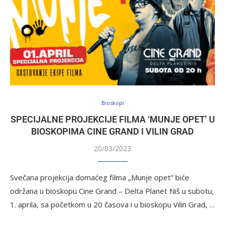
Bioskopi
SPECIJALNE PROJEKCIJE FILMA ‘MUNJE OPET’ U
BIOSKOPIMA CINE GRAND I VILIN GRAD
20/03/2023
Svečana projekcija domaćeg filma „Munje opet” biće
održana u bioskopu Cine Grand – Delta Planet Niš u subotu,
1. aprila, sa početkom u 20 časova i u bioskopu Vilin Grad, …