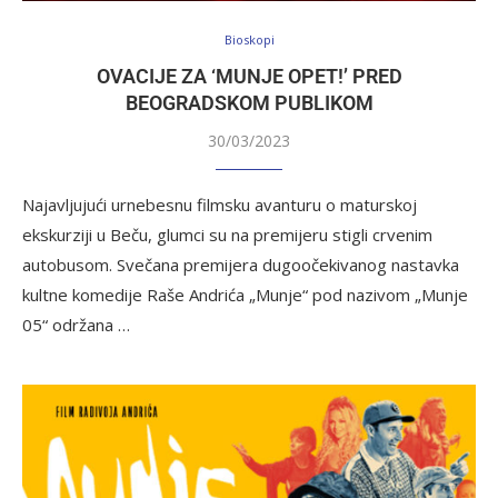
Bioskopi
OVACIJE ZA ‘MUNJE OPET!’ PRED
BEOGRADSKOM PUBLIKOM
30/03/2023
Najavljujući urnebesnu filmsku avanturu o maturskoj
ekskurziji u Beču, glumci su na premijeru stigli crvenim
autobusom. Svečana premijera dugoočekivanog nastavka
kultne komedije Raše Andrića „Munje“ pod nazivom „Munje
05“ održana …