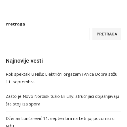
Pretraga
PRETRAGA
Najnovije vesti
Rok spektakl u Nišu: Električni orgazam i Anica Dobra stižu
11. septembra
Zašto je Novo Nordisk tužio Eli Lilly: stručnjaci objašnjavaju
šta stoji iza spora
Dženan Lončarević 11. septembra na Letnjoj pozornici u
Nišu