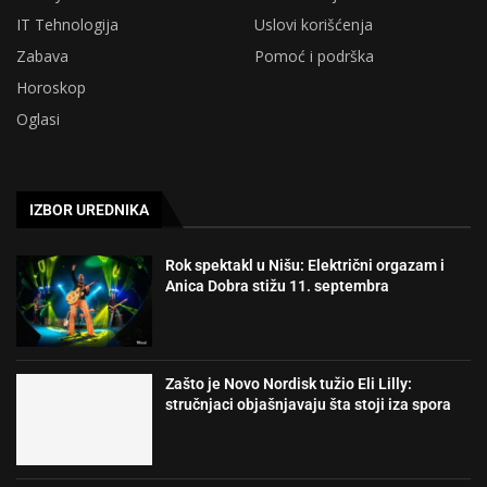
IT Tehnologija
Uslovi korišćenja
Zabava
Pomoć i podrška
Horoskop
Oglasi
IZBOR UREDNIKA
Rok spektakl u Nišu: Električni orgazam i
Anica Dobra stižu 11. septembra
Zašto je Novo Nordisk tužio Eli Lilly:
stručnjaci objašnjavaju šta stoji iza spora