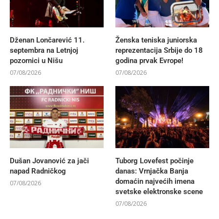
Dženan Lončarević 11.
Ženska teniska juniorska
septembra na Letnjoj
reprezentacija Srbije do 18
pozornici u Nišu
godina prvak Evrope!
07/08/2026
07/08/2026
Dušan Jovanović za jači
Tuborg Lovefest počinje
napad Radničkog
danas: Vrnjačka Banja
domaćin najvećih imena
07/08/2026
svetske elektronske scene
07/08/2026