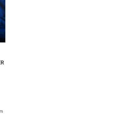
ER
om