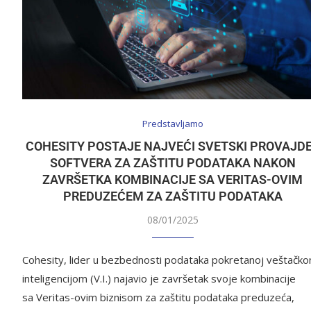
Predstavljamo
COHESITY POSTAJE NAJVEĆI SVETSKI PROVAJD
SOFTVERA ZA ZAŠTITU PODATAKA NAKON
ZAVRŠETKA KOMBINACIJE SA VERITAS-OVIM
PREDUZEĆEM ZA ZAŠTITU PODATAKA
08/01/2025
Cohesity, lider u bezbednosti podataka pokretanoj veštačk
inteligencijom (V.I.) najavio je završetak svoje kombinacije
sa Veritas-ovim biznisom za zaštitu podataka preduzeća,