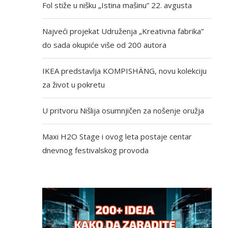
Fol stiže u nišku „Istina mašinu” 22. avgusta
Najveći projekat Udruženja „Kreativna fabrika”
do sada okupiće više od 200 autora
IKEA predstavlja KOMPISHÄNG, novu kolekciju
za život u pokretu
U pritvoru Nišlija osumnjičen za nošenje oružja
Maxi H2O Stage i ovog leta postaje centar
dnevnog festivalskog provoda