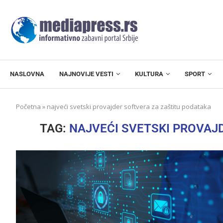
NASLOVNA
NAJNOVIJE VESTI
KULTURA
SPORT
Početna
»
najveći svetski provajder softvera za zaštitu podataka
TAG:
NAJVEĆI SVETSKI PROVAJ