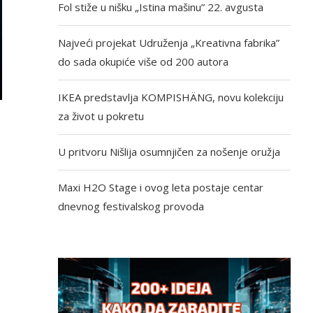
Fol stiže u nišku „Istina mašinu” 22. avgusta
Najveći projekat Udruženja „Kreativna fabrika”
do sada okupiće više od 200 autora
IKEA predstavlja KOMPISHÄNG, novu kolekciju
za život u pokretu
U pritvoru Nišlija osumnjičen za nošenje oružja
Maxi H2O Stage i ovog leta postaje centar
dnevnog festivalskog provoda