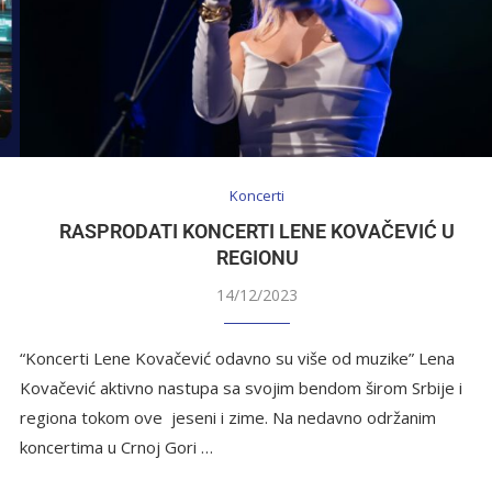
Koncerti
RASPRODATI KONCERTI LENE KOVAČEVIĆ U
REGIONU
14/12/2023
“Koncerti Lene Kovačević odavno su više od muzike” Lena
Kovačević aktivno nastupa sa svojim bendom širom Srbije i
regiona tokom ove jeseni i zime. Na nedavno održanim
koncertima u Crnoj Gori …