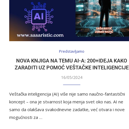
Predstavljamo
NOVA KNJIGA NA TEMU AI-A: 200+IDEJA KAKO
ZARADITI UZ POMOĆ VEŠTAČKE INTELIGENCIJE
16/05/2024
Veštačka inteligencija (AI) više nije samo naučno-fantastični
koncept – ona je stvarnost koja menja svet oko nas. AI ne
samo da olakšava svakodnevne zadatke, već otvara i nove
mogućnosti za …