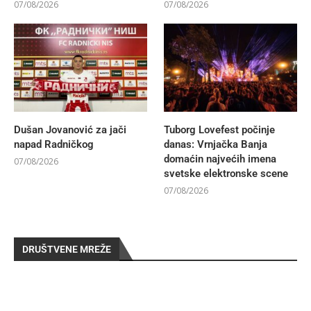
07/08/2026
07/08/2026
Dušan Jovanović za jači
Tuborg Lovefest počinje
napad Radničkog
danas: Vrnjačka Banja
domaćin najvećih imena
07/08/2026
svetske elektronske scene
07/08/2026
DRUŠTVENE MREŽE