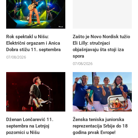
Rok spektakl u Nišu:
Zašto je Novo Nordisk tužio
Električni orgazam i Anica
Eli Lilly: stručnjaci
Dobra stižu 11. septembra
objašnjavaju šta stoji iza
spora
07/08/2026
07/08/2026
Dženan Lončarević 11.
Ženska teniska juniorska
septembra na Letnjoj
reprezentacija Srbije do 18
pozornici u Nišu
godina prvak Evrope!