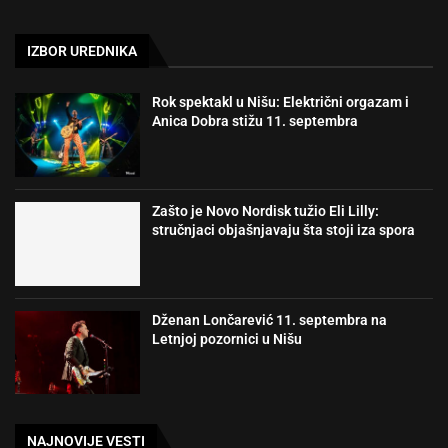
IZBOR UREDNIKA
Rok spektakl u Nišu: Električni orgazam i
Anica Dobra stižu 11. septembra
Zašto je Novo Nordisk tužio Eli Lilly:
stručnjaci objašnjavaju šta stoji iza spora
Dženan Lončarević 11. septembra na
Letnjoj pozornici u Nišu
NAJNOVIJE VESTI