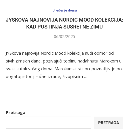
Uređenje doma
JYSKOVA NAJNOVIJA NORDIC MOOD KOLEKCIJA:
KAD PUSTINJA SUSRETNE ZIMU
06/02/2025
JYSkova najnovija Nordic Mood kolekcija nudi odmor od
sivih zimskih dana, pozivajući toplinu nadahnutu Marokom u
svaki kutak vašeg doma. Marokanski stil prepoznatljiv je po
bogatoj istoriji ručne izrade, živopisnim …
Pretraga
PRETRAGA