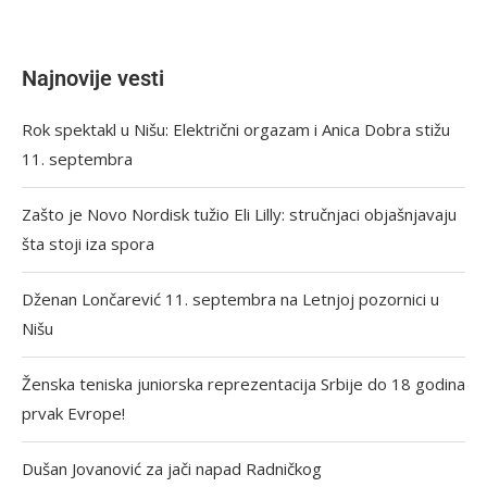
Najnovije vesti
Rok spektakl u Nišu: Električni orgazam i Anica Dobra stižu
11. septembra
Zašto je Novo Nordisk tužio Eli Lilly: stručnjaci objašnjavaju
šta stoji iza spora
Dženan Lončarević 11. septembra na Letnjoj pozornici u
Nišu
Ženska teniska juniorska reprezentacija Srbije do 18 godina
prvak Evrope!
Dušan Jovanović za jači napad Radničkog